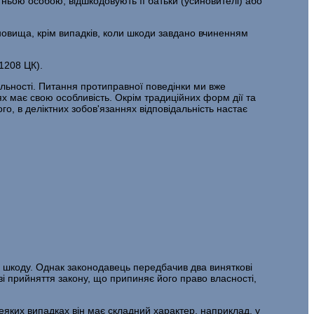
тньою особою, відшкодовують її батьки (усиновителі) або
новища, крім випадків, коли шкоди завдано вчиненням
1208 ЦК).
дальності. Питання протиправної поведінки ми вже
ях має свою особливість. Окрім традиційних форм дії та
го, в деліктних зобов'язаннях відповідальність настає
ну шкоду. Однак законодавець передбачив два виняткові
і прийняття закону, що припиняє його право власності,
еяких випадках він має складний характер, наприклад, у