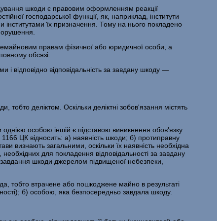
одування шкоди є правовим оформленням реакції
тійної господарської функції, як, наприклад, інститути
и інститутами їх призначення. Тому на нього покладено
опорушення.
немайновим правам фізичної або юридичної особи, а
повному обсязі.
и і відповідно відповідальність за завдану шкоду —
ди, тобто деліктом. Оскільки деліктні зобов'язання містять
и однією особою іншій є підставою виникнення обов'язку
 1166 ЦК відносить: а) наявність шкоди; б) протиправну
ави визнають загальними, оскільки їх наявність необхідна
 необхідних для покладення відповідальності за завдану
д, завдання шкоди джерелом підвищеної небезпеки,
ода, тобто втрачене або пошкоджене майно в результаті
ності); б) особою, яка безпосередньо завдала шкоду.