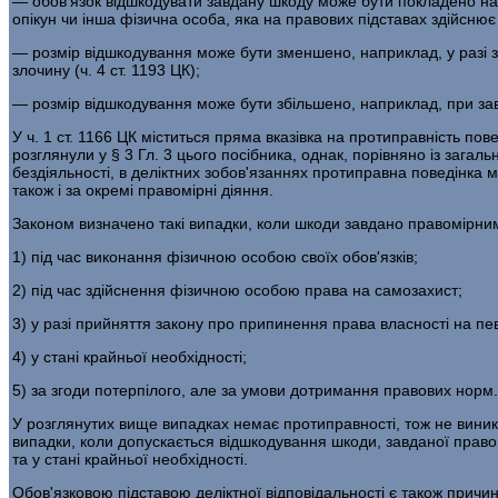
— обов'язок відшкодувати завдану шкоду може бути покладено на о
опікун чи інша фізична особа, яка на правових підставах здійснює
— розмір відшкодування може бути зменшено, наприклад, у разі з
злочину (ч. 4 ст. 1193 ЦК);
— розмір відшкодування може бути збільшено, наприклад, при зав
У ч. 1 ст. 1166 ЦК міститься пряма вказівка на протиправність по
розглянули у § 3 Гл. 3 цього посібника, однак, порівняно із заг
бездіяльності, в деліктних зобов'язаннях протиправна поведінка м
також і за окремі правомірні діяння.
Законом визначено такі випадки, коли шкоди завдано правомірни
1) під час виконання фізичною особою своїх обов'язків;
2) під час здійснення фізичною особою права на самозахист;
3) у разі прийняття закону про припинення права власності на пе
4) у стані крайньої необхідності;
5) за згоди потерпілого, але за умови дотримання правових норм.
У розглянутих вище випадках немає протиправності, тож не виника
випадки, коли допускається відшкодування шкоди, завданої право
та у стані крайньої необхідності.
Обов'язковою підставою деліктної відповідальності є також причи