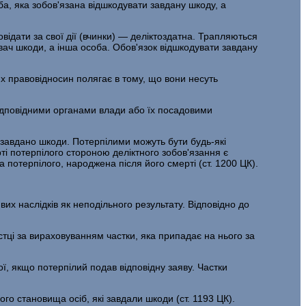
ба, яка зобов'язана відшкодувати завдану шкоду, а
відати за свої дії (вчинки) — деліктоздатна. Трапляються
вач шкоди, а інша особа. Обов'язок відшкодувати завдану
них правовідносин полягає в тому, що вони несуть
відповідними органами влади або їх посадовими
 завдано шкоди. Потерпілими можуть бути будь-які
рті потерпілого стороною деліктного зобов'язання є
 потерпілого, народжена після його смерті (ст. 1200 ЦК).
х наслідків як неподільного результату. Відповідно до
стці за вираховуванням частки, яка припадає на нього за
ої, якщо потерпілий подав відповідну заяву. Частки
ого становища осіб, які завдали шкоди (ст. 1193 ЦК).