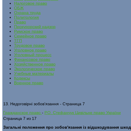
Налоговое право
ОБЖ
Охрана труда
Политология
Право
Прокурорский надзор
Римское право
Семейное право
ТГП
Трудовое право
Уголовное право
Уголовный процесс
Финансовое право
Хозяйственное право
Экологическое право
Учебные материалы
Кодексы
Военное право
13. Недоговірні зобов'язання - Страница 7
Гражданское право
-
Р.О. Стефанчук Цивільне право України
Страница 7 из 17
Загальні положення про зобов'язання із відшкодування шко