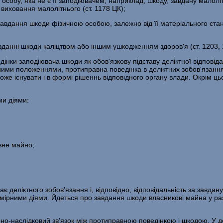
собу, яка не є її заподіювачем, наприклад, шкоду, завдану малолі
 виховання малолітнього (ст. 1178 ЦК);
авдання шкоди фізичною особою, залежно від її матеріального ста
данні шкоди каліцтвом або іншим ушкодженням здоров'я (ст. 1203, 
ведінки заподіювача шкоди як обов'язкову підставу деліктної відпові
альними положеннями, протиправна поведінка в деліктних зобов'язанн
оже існувати і в формі рішеннь відповідного органу влади. Окрім цьо
ми діями:
вне майно;
є деліктного зобов'язання і, відповідно, відповідальність за завда
мірними діями. Йдеться про завдання шкоди власникові майна у раз
нно-наслідковий зв'язок між протиправною поведінкою і шкодою. У д