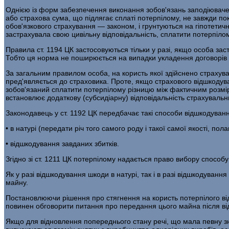
Однією із форм забезпечення виконання зобов'язань заподіювачем
або страхова сума, що підлягає сплаті потерпілому, не завжди по
обов'язкового страхування — законом, і грунтуються на гіпотетичн
застрахувала свою цивільну відповідальність, сплатити потерпіл
Правила ст. 1194 ЦК застосовуються тільки у разі, якщо особа зас
Тобто ця норма не поширюється на випадки укладення договорів с
За загальним правилом особа, на користь якої здійснено страхув
пред'являється до страховика. Проте, якщо страхового відшкодув
зобов'язаний сплатити потерпілому різницю між фактичним розмір
встановлює додаткову (субсидіарну) відповідальність страхувальн
Законодавець у ст. 1192 ЦК передбачає такі способи відшкодуван
• в натурі (передати річ того самого роду і такої самої якості, пол
• відшкодування завданих збитків.
Згідно зі ст. 1211 ЦК потерпілому надається право вибору спосо
Як у разі відшкодування шкоди в натурі, так і в разі відшкодуван
майну.
Постановлюючи рішення про стягнення на користь потерпілого від
повинен обговорити питання про передання цього майна після відш
Якщо для відновлення попереднього стану речі, що мала певну зно