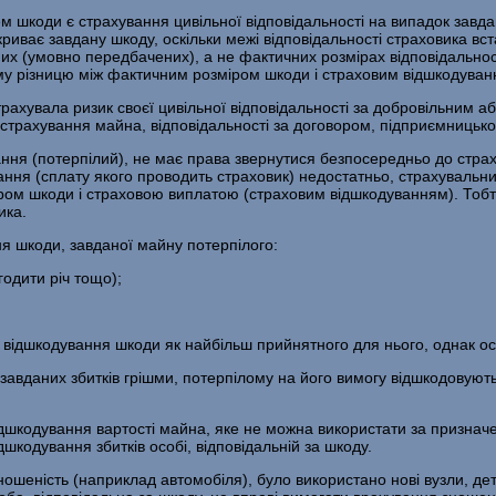
 шкоди є страхування цивільної відповідальності на випадок завда
криває завдану шкоду, оскільки межі відповідальності страховика вс
их (умовно передбачених), а не фактичних розмірах відповідальності
ому різницю між фактичним розміром шкоди і страховим відшкодуван
трахувала ризик своєї цивільної відповідальності за добровільним а
трахування майна, відповідальності за договором, підприємницьког
ання (потерпілий), не має права звернутися безпосередньо до стр
ання (сплату якого проводить страховик) недостатньо, страхувальн
ом шкоди і страховою виплатою (страховим відшкодуванням). Тобто
ика.
ня шкоди, завданої майну потерпілого:
агодити річ тощо);
бу відшкодування шкоди як найбільш прийнятного для нього, однак о
ня завданих збитків грішми, потерпілому на його вимогу відшкодовую
шкодування вартості майна, яке не можна використати за призначе
кодування збитків особі, відповідальній за шкоду.
шеність (наприклад автомобіля), було використано нові вузли, дет