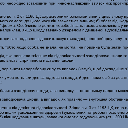
обі необхідно встановити причинно-наслідковий зв'язок між протипр
ідно до ч. 2 ст. 1166 ЦК характерними ознаками вини у цивільному п
нього самого; до цього часу він вважається винним; б) обсяг відшко
 її форма. Особливістю деліктних зобов'язань також є можливість у 
 наприклад, якщо шкоду завдано джерелом підвищеної відповідальнос
 шкоди законодавець відносить казус (випадок), непереборну силу та
, тобто якщо особа не знала, не могла і не повинна була знати пр
, яка повністю звільняє від відповідальності заподіювача шкоди за 
 діяльність, спричинила настання шкоди.
 порівняти непереборну силу та випадок (казус), щоб докладніше з'
 умов не тільки для заподіювача шкоди, й для інших осіб за досягну
;
дбачити заподіювач шкоди, а за випадку — останньому надано можл
і заподіювача шкоди, а випадок, як правило — внутрішня обставина
ня від деліктної відповідальності. Згідно з ч. 3 ст. 1193 ЦК, вина п
 або іншим ушкодженням здоров'я (зумовлених потребою посиленого
; б) відшкодування шкоди, завданої смертю годувальника (ст. 1200 ЦК