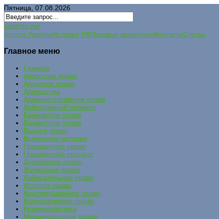
Пятница, 07.08.2026
uristinfo.net
Історія України
История РФ
Исковые заявления
Контакты
Статьи
Главное меню
Главная
Авторское право
Аграрное право
Адвокатура
Административное право
Арбитражный процесс
Банковское право
Бюджетное право
Водное право
Всемирная история
Гражданское право
Гражданский процесс
Договорное право
Жилищное право
Избирательное право
История права
Конституционное право
Корпоративное право
Криминалистика
Международное право