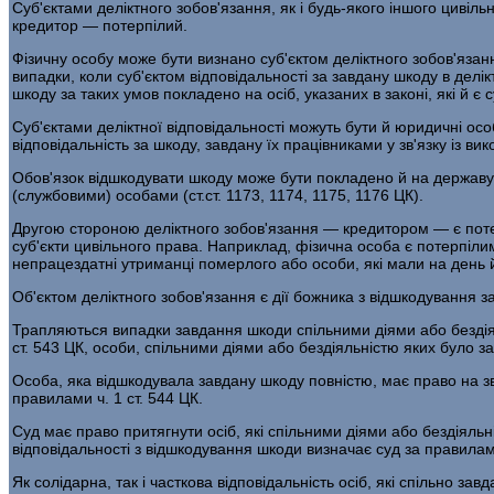
Суб'єктами деліктного зобов'язання, як і будь-якого іншого цивіл
кредитор — потерпілий.
Фізичну особу може бути визнано суб'єктом деліктного зобов'язанн
випадки, коли суб'єктом відповідальності за завдану шкоду в дел
шкоду за таких умов покладено на осіб, указаних в законі, які й є су
Суб'єктами деліктної відповідальності можуть бути й юридичні осо
відповідальність за шкоду, завдану їх працівниками у зв'язку із ви
Обов'язок відшкодувати шкоду може бути покладено й на державу 
(службовими) особами (ст.ст. 1173, 1174, 1175, 1176 ЦК).
Другою стороною деліктного зобов'язання — кредитором — є потер
суб'єкти цивільного права. Наприклад, фізична особа є потерпілим 
непрацездатні утриманці померлого або особи, які мали на день й
Об'єктом деліктного зобов'язання є дії божника з відшкодування з
Трапляються випадки завдання шкоди спільними діями або бездіял
ст. 543 ЦК, особи, спільними діями або бездіяльністю яких було з
Особа, яка відшкодувала завдану шкоду повністю, має право на зв
правилами ч. 1 ст. 544 ЦК.
Суд має право притягнути осіб, які спільними діями або бездіяльн
відповідальності з відшкодування шкоди визначає суд за правилам
Як солідарна, так і часткова відповідальність осіб, які спільно з