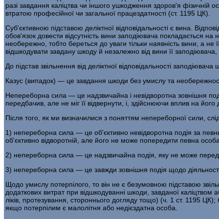
разі завдання каліцтва чи іншого ушкодження здоров'я фізичній ос
втратою професійної чи загальної працездатності (ст. 1195 ЦК).
Суб'єктивною підставою деліктної відповідальності є вина. Відпов
обов'язок довести відсутність вини заподіювача покладається на 
необережно, тобто береться до уваги тільки наявність вини, а не
відшкодувати завдану шкоду й незалежно від вини її заподіювача,
До підстав звільнення від деліктної відповідальності заподіювача
Казус (випадок) — це завдання шкоди без умислу та необережності
Непереборна сила — це надзвичайна і невідворотна зовнішня подія
передбачив, але не міг її відвернути, і, здійснюючи вплив на його
Після того, як ми визначилися з поняттям непереборної сили, слід
1) непереборна сила — це об'єктивно невідворотна подія за певних
об'єктивно відворотній, але його не може попередити певна особа
2) непереборна сила — це надзвичайна подія, яку не може пере
3) непереборна сила — це завжди зовнішня подія щодо діяльност
Щодо умислу потерпілого, то він не є безумовною підставою звільнен
додаткових витрат при відшкодуванні шкоди, завданої каліцтвом
ліків, протезування, стороннього догляду тощо) (ч. 1 ст. 1195 ЦК)
якщо потерпілим є малолітня або недієздатна особа.