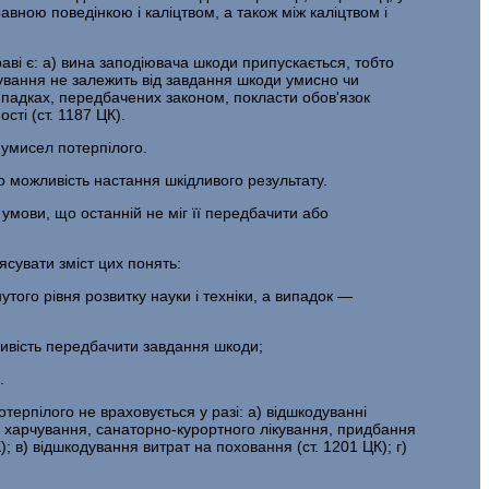
авною поведінкою і каліцтвом, а також між каліцтвом і
раві є: а) вина заподіювача шкоди припускається, тобто
дування не залежить від завдання шкоди умисно чи
випадках, передбачених законом, покласти обов'язок
ті (ст. 1187 ЦК).
 умисел потерпілого.
о можливість настання шкідливого результату.
умови, що останній не міг її передбачити або
ясувати зміст цих понять:
того рівня розвитку науки і техніки, а випадок —
ивість передбачити завдання шкоди;
.
отерпілого не враховується у разі: а) відшкодуванні
 харчування, санаторно-курортного лікування, придбання
); в) відшкодування витрат на поховання (ст. 1201 ЦК); г)