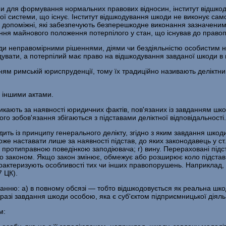
рми для формування нормальних правових відносин, інститут відшк
 системи, що існує. Інститут відшкодування шкоди не виконує самос
и допоміжні, які забезпечують безперешкодне виконання зазначеним
ення майнового положення потерпілого у стан, що існував до прав
оди неправомірними рішеннями, діями чи бездіяльністю особистим 
дувати, а потерпілий має право на відшкодування завданої шкоди в 
м римській юриспруденції, тому їх традиційно називають деліктним
 іншими актами.
иникають за наявності юридичних фактів, пов'язаних із завданням шко
ого зобов'язання збігаються з підставами деліктної відповідальності.
дить із принципу генерального делікту, згідно з яким завдання шкод
же наставати лише за наявності підстав, до яких законодавець у ст.
 протиправною поведінкою заподіювача; г) вину. Перераховані підст
о законом. Якщо закон змінює, обмежує або розширює коло підстав,
 характеризують особливості тих чи інших правопорушень. Наприкла
7 ЦК).
уванню: а) в повному обсязі — тобто відшкодовується як реальна шк
разі завдання шкоди особою, яка є суб'єктом підприємницької діяль
м: