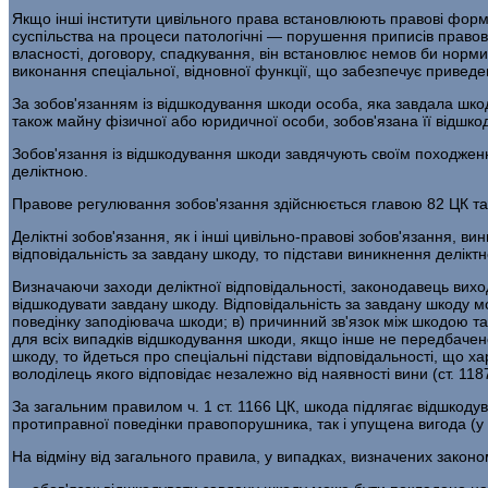
Якщо інші інститути цивільного права встановлюють правові фо
суспільства на процеси патологічні — порушення приписів правової
власності, договору, спадкування, він встановлює немов би норм
виконання спеціальної, відновної функції, що забезпечує привед
За зобов'язанням із відшкодування шкоди особа, яка завдала шк
також майну фізичної або юридичної особи, зобов'язана її відшко
Зобов'язання із відшкодування шкоди завдячують своїм походження
деліктною.
Правове регулювання зобов'язання здійснюється главою 82 ЦК та
Деліктні зобов'язання, як і інші цивільно-правові зобов'язання, в
відповідальність за завдану шкоду, то підстави виникнення деліктн
Визначаючи заходи деліктної відповідальності, законодавець вихо
відшкодувати завдану шкоду. Відповідальність за завдану шкоду мо
поведінку заподіювача шкоди; в) причинний зв'язок між шкодою та
для всіх випадків відшкодування шкоди, якщо інше не передбачен
шкоду, то йдеться про спеціальні підстави відповідальності, що
володілець якого відповідає незалежно від наявності вини (ст. 118
За загальним правилом ч. 1 ст. 1166 ЦК, шкода підлягає відшкод
протиправної поведінки правопорушника, так і упущена вигода (у 
На відміну від загального правила, у випадках, визначених законо