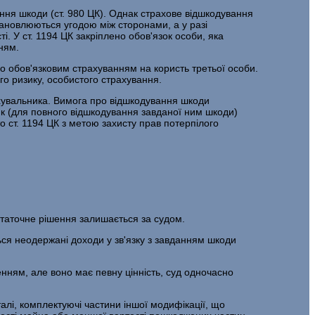
ння шкоди (ст. 980 ЦК). Однак страхове відшкодування
тановлюються угодою між сторонами, а у разі
. У ст. 1194 ЦК закріплено обов'язок особи, яка
ням.
бо обов'язковим страхуванням на користь третьої особи.
о ризику, особистого страхування.
ахувальника. Вимога про відшкодування шкоди
ик (для повного відшкодування завданої ним шкоди)
 ст. 1194 ЦК з метою захисту прав потерпілого
статочне рішення залишається за судом.
ться неодержані доходи у зв'язку з завданням шкоди
нням, але воно має певну цінність, суд одночасно
алі, комплектуючі частини іншої модифікації, що