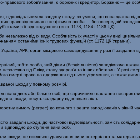
ьно-правового зобов'язання, є боржник і кредитор. Боржник — це осо
я, відповідальним за завдану шкоду, за умови, що вона здатна відпо
іктних правовідносинах є не фізична особа — безпосередній заподію
б'єктами з її відшкодування (ст.ст. 1178, 1184 і 1186 ЦК).
би незалежно від їх виду. Особливість їх участі у цьому виді цивіль
конанням останніми їхніх трудових функцій (ст. 1172 ЦК України).
Україна, АРК, орган місцевого самоврядування у разі її завдання 
пілий, тобто особа, якій діями (бездіяльністю) заподіювача шкоди
незалежно від її віку, стану здоров'я та інших обставин. У разі сме
ого смерті право на одержання від нього утримання, а також дитина
авданої шкоди у повному розмірі.
ьністю двох або більше осіб, що спричинило настання несприятливи
авдано шкоди, несуть солідарну відповідальність.
оротну вимогу (регрес) до кожного з решти заподіювачів у рівній ча
істю завдали шкоди, до часткової відповідальності, замість солідарн
и відповідно до ступеня вини осіб.
авдали шкоди, не виключає урахування вини потерпілого та матеріальн