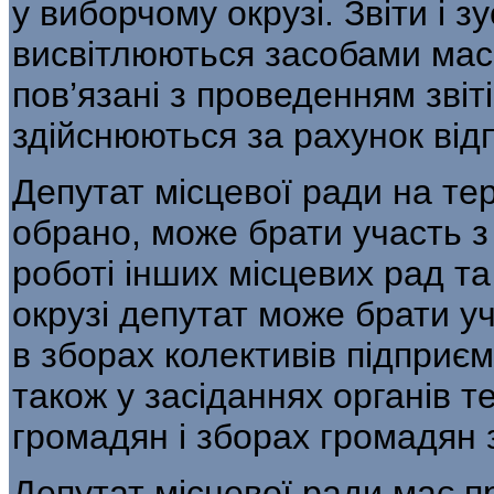
у виборчому окрузі. Звіти і з
висвітлюються засобами масо
пов’язані з проведенням звіт
здійснюються за рахунок від
Депутат місцевої ради на тер
обрано, може брати участь з
роботі інших місцевих рад та
окрузі депутат може брати у
в зборах колективів підприємс
також у засіданнях органів т
громадян і зборах громадян 
Депутат місцевої ради має п