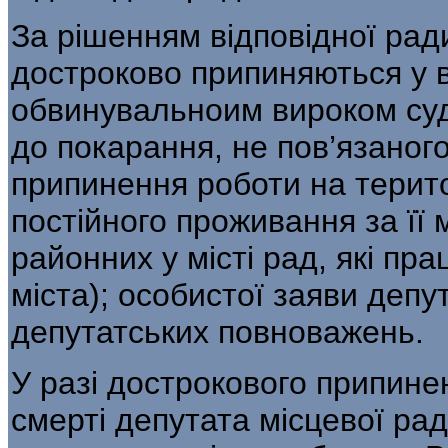
За рішенням відповідної ра
достроково припиняються у 
обвинувальноим вироком суд
до покарання, не пов’язаного
припинення роботи на територ
постійного проживання за її
районних у місті рад, які пр
міста); особистої заяви деп
депутатських повноважень.
У разі дострокового припине
смерті депутата місцевої ра