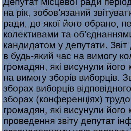
Депутат місцевої ради періо
на рік, зобов’язаний звітува
ради, до якої його обрано, п
колективами та об’єднаннями
кандидатом у депутати. Звіт
в будь-який час на вимогу к
громадян, які висунули його
на вимогу зборів виборців. З
зборах виборців відповідного
зборах (конференціях) трудо
громадян, які висунули його
проведення звіту депутат ін