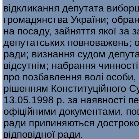
відкликання депутата вибор
громадянства України; обра
на посаду, зайняття якої за
депутатських повноважень; о
ради; визнання судом депута
відсутнім; набрання чинност
про позбавлення волі особи, 
рішенням Конституційного Су
13.05.1998 р. за наявності п
офіційними документами, по
ради припиняються достроко
відповідної ради.