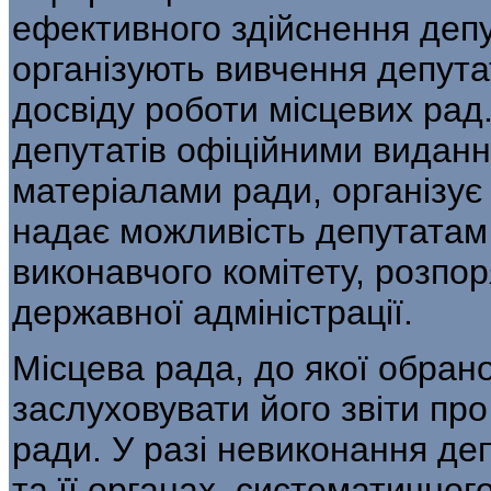
ефективного здійснення деп
організують вивчення депута
досвіду роботи місцевих рад
депутатів офіційними видан
матеріалами ради, організує
надає можливість депутатам
виконавчого комітету, розпо
державної адміністрації.
Місцева рада, до якої обран
заслуховувати його звіти пр
ради. У разі невиконання деп
та її органах, систематично