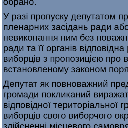
обрано.
У разі пропуску депутатом п
пленарних засідань ради або 
невиконання ним без поважн
ради та її органів відповідн
виборців з пропозицією про в
встановленому законом поря
Депутат як повноважний пре
громади покликаний виражат
відповідної територіальної г
виборців свого виборчого окр
здійсненні місцевого самовр