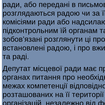
ради, або передані в письмов
розглядаються радою чи за ї
комісіями ради або надсилаю
підконтрольним їй органам т
зобов’язані розглянути ці про
встановлені радою, і про вжи
та раді.
Депутат місцевої ради має пр
органах питання про необхід
межах компетенції відповідно
розташованих на її території
організацій, незалежно від ф