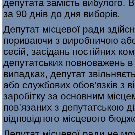
депутата замість вибулого. 
за 90 днів до дня виборів.
Депутат місцевої ради здійс
пориваючи з виробничою або
сесій, засідань постійних ком
депутатських повноважень в
випадках, депутат звільняєт
або службових обов’язків з 
заробітку за основним місцем
пов’язаних з депутатською ді
відповідного місцевого бюдж
Депутат місцевої ради не мо