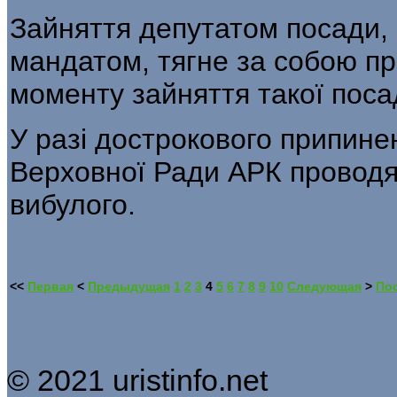
Зайняття депутатом посади, 
мандатом, тягне за собою п
моменту зайняття такої поса
У разі дострокового припин
Верховної Ради АРК проводя
вибулого.
<<
Первая
<
Предыдущая
1
2
3
4
5
6
7
8
9
10
Следующая
>
По
© 2021 uristinfo.net