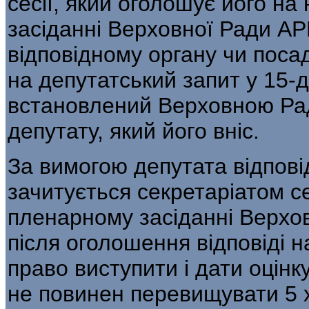
сесії, який оголошує його н
засіданні Верховної Ради АР
відповідному органу чи посад
на депутатський запит у 15-
встановлений Верховною Ра
депутату, який його вніс.
За вимогою депутата відпові
зачитується секретаріатом с
пленарному засіданні Верхо
після оголошення відповіді н
право виступити і дати оцінку
не повинен перевищувати 5 х