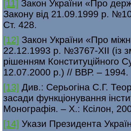
[11]
Закон України «Про держ
Закону від 21.09.1999 р. №10
Ст. 428.
[12]
Закон України «Про міжн
22.12.1993 р. №3767-XII (із 
рішенням Конституційного Су
12.07.2000 р.) // ВВР. – 1994.
[13]
Див.: Серьогіна С.Г. Теор
засади функціонування інстит
Монографія. – Х.: Ксілон, 200
[14]
Укази Президента України