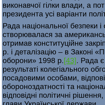
виконавчої гілки влади, а по
президента усі варіанти полі
Рада національної безпеки і
створювалася за американськ
отримав конституційне закрі
р. і деталізацію – в Законі «
оборони» 1998 р.
[43]
. Рада 
результаті колегіального об
посадовими особами, відпов
обороноздатності та націон
відповідні політичні рішення,
глави Української держави.