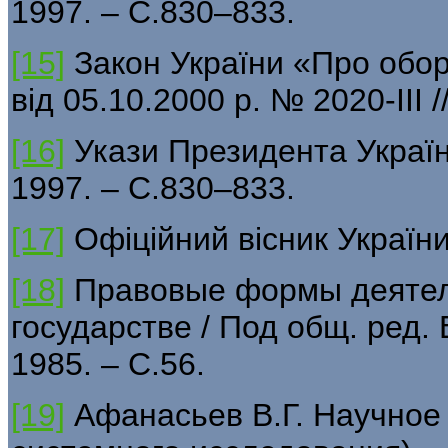
1997. – С.830–833.
[15]
Закон України «Про обор
від 05.10.2000 р. № 2020-III /
[16]
Укази Президента України
1997. – С.830–833.
[17]
Офіційний вісник України
[18]
Правовые формы деятел
государстве / Под общ. ред.
1985. – С.56.
[19]
Афанасьев В.Г. Научное