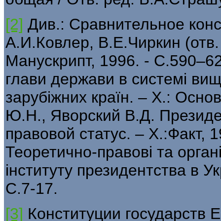
[2]
Див.: Сравнительное конст
А.И.Ковлер, В.Е.Чиркин (отв.
Манускрипт, 1996. - С.590–6
глави держави в системі вищ
зарубіжних країн. – Х.: Осно
Ю.Н., Яворский В.Д. Презид
правовой статус. – Х.:Факт, 1
Теоретично-правові та орган
інституту президентства в Укр
С.7-17.
[3]
Конституции государств Е