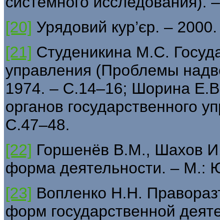
системного исследования). – 
[20]
Урядовий кур’єр. – 2000. 
[21]
Студеникина М.С. Госуд
управления (Проблемы надве
1974. – С.14–16; Шорина Е.
органов государственного уп
С.47–48.
[22]
Горшенёв В.М., Шахов И.
форма деятельности. – М.: Ю
[23]
Вопленко Н.Н. Правораз
форм государственной деяте