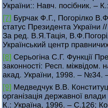
України:: Навч. посібник. – К.
[7]
Бурчак Ф.Г., Погорілко В.
статус Президента України //
За ред. В.Я.Тація, В.Ф.Погорі
Український центр правничих 
[8]
Серьогіна С.Г. Функції Пр
законності: Респ. міжвідом. н
акад. України, 1998. – №34. 
[9]
Медведчук В.В. Конституці
організація державної влади
К.: Україна, 1996. – С.126; К