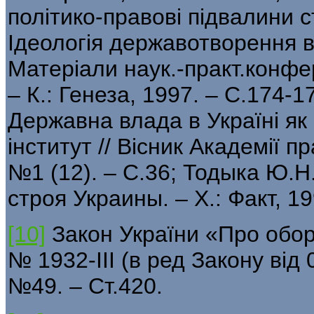
політико-правові підвалини с
Ідеологія державотворення в У
Матеріали наук.-практ.конфе
– К.: Генеза, 1997. – С.174-1
Державна влада в Україні як
інститут // Вісник Академії п
№1 (12). – С.36; Тодыка Ю.
строя Украины. – Х.: Факт, 19
[10]
Закон України «Про оборо
№ 1932-III (в ред Закону від 0
№49. – Ст.420.