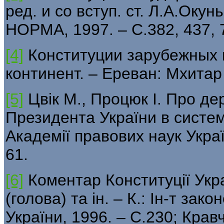
ред. и со вступ. ст. Л.А.Оку
НОРМА, 1997. – С.382, 437, 
[4]
Конституции зарубежных 
континент. – Ереван: Мхитар 
[5]
Цвік М., Процюк І. Про д
Президента України в системі
Академії правових наук Украї
61.
[6]
Коментар Конституції Укра
(голова) та ін. – К.: Ін-т за
України, 1996. – С.230; Крав