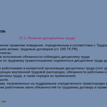
сть
17.1. Понятие дисциплины труда
чинение правилам поведения, определенным в соответствии с Тру
ми актами, трудовым договором (ст. 189 ТК РФ).
спектах.
ие исполнения обязанности соблюдать дисциплину труда.
ка по трудовому правоотношению подчиняться дисциплине труда да
и работниками в конкретной организации дисциплины труда (этот у
лирующих внутренний трудовой распорядок, обязанности работника
иплины труда, а также порядок их применения).
мысле.
рава, направленных на поддержание определенного правопорядка в
ие работником своих обязанностей по трудовому договору и прави
я
>>