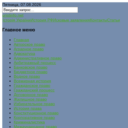
Пятница, 07.08.2026
uristinfo.net
Історія України
История РФ
Исковые заявления
Контакты
Статьи
Главное меню
Главная
Авторское право
Аграрное право
Адвокатура
Административное право
Арбитражный процесс
Банковское право
Бюджетное право
Водное право
Всемирная история
Гражданское право
Гражданский процесс
Договорное право
Жилищное право
Избирательное право
История права
Конституционное право
Корпоративное право
Криминалистика
Международное право