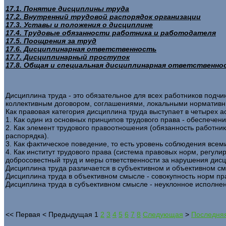
17.1. Понятие дисциплины труда
17.2. Внутренний трудовой распорядок организации
17.3. Уставы и положения о дисциплине
17.4. Трудовые обязанности работника и работодателя
17.5. Поощрения за труд
17.6. Дисциплинарная ответственность
17.7. Дисциплинарный проступок
17.8. Общая и специальная дисциплинарная ответственно
Дисциплина труда - это обязательное для всех работников под
коллективным договором, соглашениями, локальными нормативны
Как правовая категория дисциплина труда выступает в четырех а
1. Как один из основных принципов трудового права - обеспечен
2. Как элемент трудового правоотношения (обязанность работни
распорядка).
3. Как фактическое поведение, то есть уровень соблюдения всем
4. Как институт трудового права (система правовых норм, регу
добросовестный труд и меры ответственности за нарушения дисц
Дисциплина труда различается в субъективном и объективном с
Дисциплина труда в объективном смысле - совокупность норм п
Дисциплина труда в субъективном смысле - неуклонное исполнен
<<
Первая
<
Предыдущая
1
2
3
4
5
6
7
8
Следующая
>
Последня