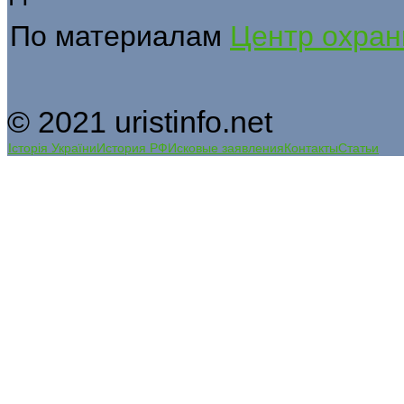
По материалам
Центр охран
© 2021 uristinfo.net
Історія України
История РФ
Исковые заявления
Контакты
Статьи