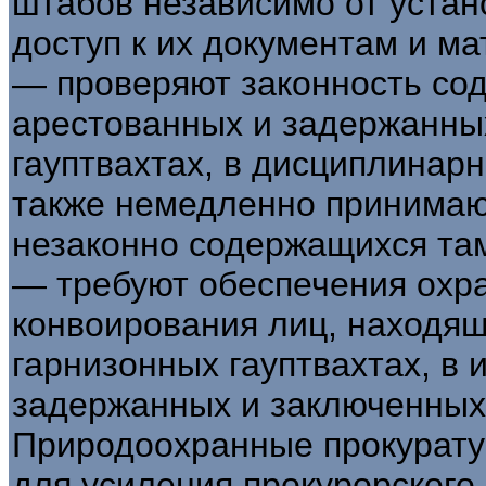
штабов независимо от устан
доступ к их документам и м
— проверяют законность со
арестованных и задержанны
гауптвахтах, в дисциплинарн
также немедленно принима
незаконно содержащихся там
— требуют обеспечения охр
конвоирования лиц, находящ
гарнизонных гауптвахтах, в
задержанных и заключенных 
Природоохранные прокурату
для усиления прокурорского