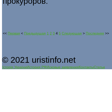
прокуроров.
<<
Первая
<
Предыдущая
1
2
3
4
5
Следующая
>
Последняя
>>
© 2021 uristinfo.net
Історія України
История РФ
Исковые заявления
Контакты
Статьи