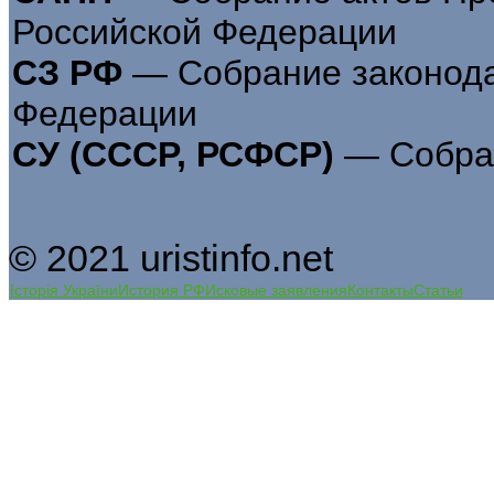
Российской Федерации
СЗ РФ
— Собрание законода
Федерации
СУ (СССР, РСФСР)
— Собран
© 2021 uristinfo.net
Історія України
История РФ
Исковые заявления
Контакты
Статьи