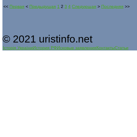
<<
Первая
<
Предыдущая
1
2
3
4
Следующая
>
Последняя
>>
© 2021 uristinfo.net
Історія України
История РФ
Исковые заявления
Контакты
Статьи