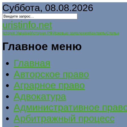
Суббота, 08.08.2026
uristinfo.net
Історія України
История РФ
Исковые заявления
Контакты
Статьи
Главное меню
Главная
Авторское право
Аграрное право
Адвокатура
Административное прав
Арбитражный процесс