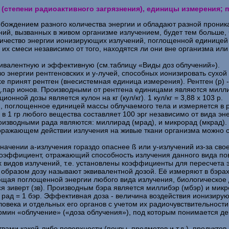
и (степени радиоактивного загрязнения), единицы измерения; 
обождением разного количества энергии и обладают разной прони
ний, вызванных в живом организме излучением, будет тем больше,
оличество энергии ионизирующих излучений, поглощенной единицей 
их смеси независимо от того, находятся ли они вне организма или 
вивалентную и эффективную (см.таблицу «Виды доз облучений»).
во энергии рентгеновских и у-лучей, способных ионизировать сухой
 принят рентген (внесистемная единица измерения). Рентген (р) - 
рд.пар ионов. Производными от рентгена единицами являются миллир
ной дозы является кулон на кг (кул/кг). 1 кул/кг = 3,88 х 103 р.
, поглощенное единицей массы облучаемого тела и измеряется в р
в 1 гр любого вещества составляет 100 эрг независимо от вида э
. Производными рада являются: миллирад (мрад), и микрорад (мкрад)
о поражающем действии излучения на живые ткани организма можно с
 значении a-излучения гораздо опаснее ß или у-излучений из-за с
 коэффициент, отражающий способность излучения данного вида по
х видов излучений, т.е. установлены коэффициенты для пересчета э
и образом дозу называют эквивалентной дозой. Её измеряют в бэра
вующая поглощенной энергии любого вида излучения, биологическое
зиверт (зв). Производным бэра является миллибэр (мбэр) и микробэр
 рад = 1 бэр. Эффективная доза - величина воздействия ионизиру
века и отдельных его органов с учетом их радиочувствительности.
рмин «облучение» («доза облучения»), под которым понимается д
ами какой-либо поверхности (почвы, предметов и т.д.), продуктов