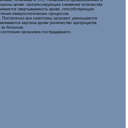
стороны крови: прогрессирующее снижение количества
онижается свертываемость крови, способствующая
етения иммунологических процессов.
. Постепенно все симптомы затухают, уменьшается
вливается картина крови (количество эритроцитов,
 за больным.
 состояния организма пострадавшего.