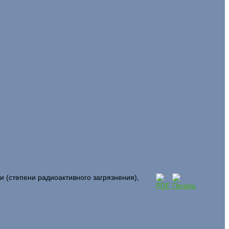
и (степени радиоактивного загрязнения),