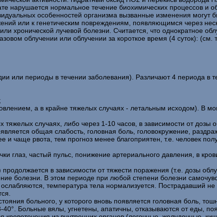
ьтате нарушается нормальное течение биохимических процессов и о
ивидуальных особенностей организма вызванные изменения могут 
ений или к генетическим повреждениям, появляющимся через неск
или хронической лучевой болезни. Считается, что однократное обл
зовом облучении или облучении за короткое время (4 суток): (см.
ии или периоды в течении заболевания). Различают 4 периода в т
;
овлением, а в крайне тяжелых случаях - летальным исходом). В 
тяжелых случаях, либо через 1-10 часов, в зависимости от дозы об
вляется общая слабость, головная боль, головокружение, раздражит
е и чаще рвота, тем прогноз менее благоприятен, т.е. человек пол
чки глаз, частый пульс, понижение артериального давления, в кро
родолжается в зависимости от тяжести поражения (т.е. дозы облуче
ение болезни. В этом периоде при любой степени болезни самочув
 ослабляются, температура тела нормализуется. Пострадавший не 
тся.
ояния больного, у которого вновь появляется головная боль, тошн
-40°. Больные вялы, угнетены, апатичны, отказываются от еды, по
кровотечения из внутренних органов (легочные, желудочные, кише