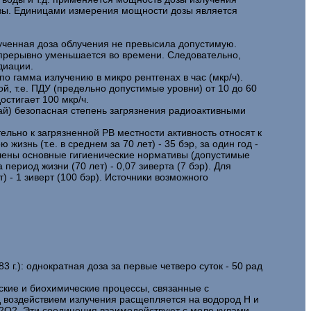
дозы. Единицами измерения мощности дозы является
лученная доза облучения не превысила допустимую.
епрерывно уменьшается во времени. Следовательно,
диации.
 гамма излучению в микро рентгенах в час (мкр/ч).
, т.е. ПДУ (предельно допустимые уровни) от 10 до 60
стигает 100 мкр/ч.
 чай) безопасная степень загрязнения радиоактивными
тельно к загрязненной РВ местности активность относят к
изнь (т.е. в среднем за 70 лет) - 35 бэр, за один год -
влены основные гигиенические нормативы (допустимые
период жизни (70 лет) - 0,07 зиверта (7 бэр). Для
) - 1 зиверт (100 бэр). Источники возможного
г.): однократная доза за первые четверо суток - 50 рад
еские и биохимические процессы, связанные с
од воздействием излучения расщепляется на водород Н и
Н2О2. Эти соединения взаимодействуют с моле кулами