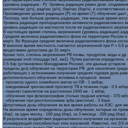
(уровень радиации - Р). Уровень радиации равен дозе, создавае
рентген/час (р/ч), рад/час (р/ч), бэр/час (бэр/ч), и соответственно 
Произведение уровня радиации (Р) на время (Т) облучения дает дозу
Поэтому, чем больше уровень радиации, тем меньше время могут
Уровень радиации пропорционален активности радиоактивного в
уровень радиации на местности после ее радиоактивного загрязн
В настоящее время степень загрязнения (уровень радиации) рад
Средняя величина радиоактивного фона на территории России и С
мкр/ч. Во Франции средняя величина радиоактивного фона соста
В военное время местность считается загрязненной при Р = 0,5 р
веществами допустима до 31 мкр/ч.
Кроме того, степень загрязнения РВ почвы, продуктов, воды и др
размерам этой площади (м2, км2). Путем расчетов определено, что
0,5 бэр (установлено Минздравом России), эти данные устарели
пределы доз) облучения на территории РФ: для населения средняя 
работающих с источниками излучения средняя годовая доза равна 0
дополнительного облучения человека в процессе жизни:
- просмотр одного хоккейного матча по ОВ - 1 мкбэр;
- ежедневный трехчасовой просмотр ТВ в течение года - 0,5 мбэр
- перелет самолетом на расстоянии 2400 км - 1 мбэр;
- облучение при флюорографии (только грудная клетка) - 370 мбэ
- облучение при рентгеноснимке зуба (местное) - 3 бэра.
Допустимые дозы облучения за все время работы на АЭС: для женщи
На военное время определены дозы облучения, которые не привод
(бэр), за один месяц - 100 рад (бэр), за 3 месяца - 200 рад (бэр), 
В результате воздействия радиоактивного излучения на организм
ионизирующей способностью этих излучений. Известно, что 2/3 о
гидроксильную группа ОН, которая образует продукты высокой х