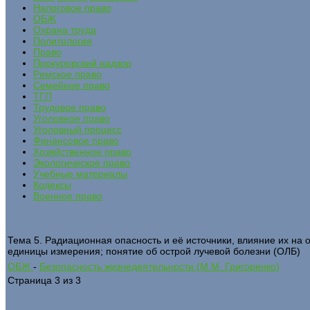
Налоговое право
ОБЖ
Охрана труда
Политология
Право
Прокурорский надзор
Римское право
Семейное право
ТГП
Трудовое право
Уголовное право
Уголовный процесс
Финансовое право
Хозяйственное право
Экологическое право
Учебные материалы
Кодексы
Военное право
Тема 5. Радиационная опасность и её источники, влияние их на о
единицы измерения; понятие об острой лучевой болезни (ОЛБ)
ОБЖ
-
Безопасность жизнедеятельности (М.М. Григоренко)
Страница 3 из 3