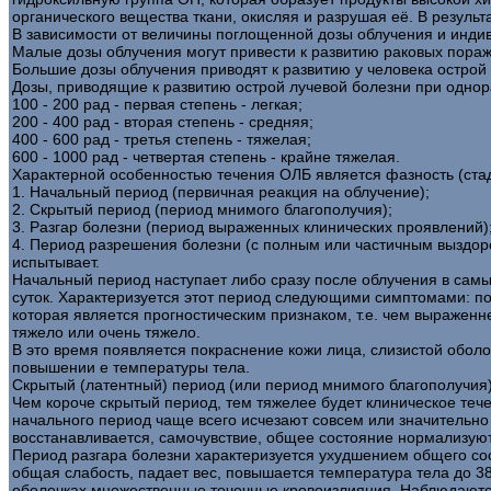
органического вещества ткани, окисляя и разрушая её. В резул
В зависимости от величины поглощенной дозы облучения и инд
Малые дозы облучения могут привести к развитию раковых пораж
Большие дозы облучения приводят к развитию у человека острой 
Дозы, приводящие к развитию острой лучевой болезни при однора
100 - 200 рад - первая степень - легкая;
200 - 400 рад - вторая степень - средняя;
400 - 600 рад - третья степень - тяжелая;
600 - 1000 рад - четвертая степень - крайне тяжелая.
Характерной особенностью течения ОЛБ является фазность (стад
1. Начальный период (первичная реакция на облучение);
2. Скрытый период (период мнимого благополучия);
3. Разгар болезни (период выраженных клинических проявлений)
4. Период разрешения болезни (с полным или частичным выздор
испытывает.
Начальный период наступает либо сразу после облучения в самых 
суток. Характеризуется этот период следующими симптомами: поя
которая является прогностическим признаком, т.е. чем выраженне
тяжело или очень тяжело.
В это время появляется покраснение кожи лица, слизистой оболо
повышении е температуры тела.
Скрытый (латентный) период (или период мнимого благополучия) п
Чем короче скрытый период, тем тяжелее будет клиническое теч
начального период чаще всего исчезают совсем или значительно
восстанавливается, самочувствие, общее состояние нормализую
Период разгара болезни характеризуется ухудшением общего сост
общая слабость, падает вес, повышается температура тела до 38
оболочках множественные точечные кровоизлияния. Наблюдаются 