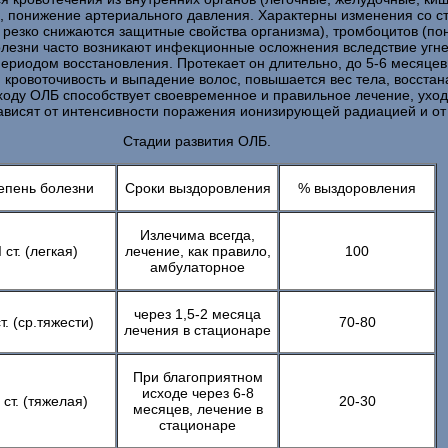
льс, понижение артериального давления. Характерны изменения со 
го резко снижаются защитные свойства организма), тромбоцитов (п
олезни часто возникают инфекционные осложнения вследствие угн
ериодом восстановления. Протекает он длительно, до 5-6 месяцев
кровоточивость и выпадение волос, повышается вес тела, восстана
сходу ОЛБ способствует своевременное и правильное лечение, уход
ависят от интенсивности поражения ионизирующей радиацией и от
Стадии развития ОЛБ.
епень болезни
Сроки выздоровления
% выздоровления
Излечима всегда,
I ст. (легкая)
лечение, как правило,
100
амбулаторное
через 1,5-2 месяца
ст. (ср.тяжести)
70-80
лечения в стационаре
При благоприятном
исходе через 6-8
I ст. (тяжелая)
20-30
месяцев, лечение в
стационаре