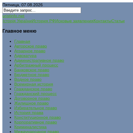
Пятница, 07.08.2026
uristinfo.net
Історія України
История РФ
Исковые заявления
Контакты
Статьи
Главное меню
Главная
Авторское право
Аграрное право
Адвокатура
Административное право
Арбитражный процесс
Банковское право
Бюджетное право
Водное право
Всемирная история
Гражданское право
Гражданский процесс
Договорное право
Жилищное право
Избирательное право
История права
Конституционное право
Корпоративное право
Криминалистика
Международное право