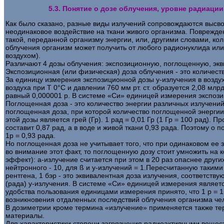
5.3. Понятие о дозе облучения, уровне радиаци
Как было сказано, разные виды излучений сопровождаются высв
неодинаковое воздействие на ткани живого организма. Поврежде
такой, переданной организму энергии, или, другими словами, к
облучения организм может получить от любого радионуклида или 
воздухом).
Различают 4 дозы облучения: экспозиционную, поглощенную, эк
Экспозиционная (или физическая) доза облучения - это количест
За единицу измерения экспозиционной дозы у-излучения в воздухе
воздуха при Т 0°С и давлении 760 мм рт. ст. образуется 2,08 мл
равный 0,000001 р. В системе «Си» единицей измерения экспозицион
Поглощенная доза - это количество энергии различных излучений
поглощенная доза, при которой количество поглощенной энергии 
этой дозы является грей (Гр). 1 рад = 0,01 Гр (1 Гр = 100 рад)
составит 0,87 рад, а в воде и живой ткани 0,93 рада. Поэтому 
1р = 0,93 рада.
Но поглощенная доза не учитывает того, что при одинаковом ее
во внимание этот факт, то поглощенную дозу стоит умножить на
эффект): a-излучение считается при этом в 20 раз опаснее други
нейтронного - 10, для ß и у-излучений = 1.Пересчитанную таким
рентгена, 1 бэр - это эквивалентная доза излучения, соответст
(рада) у-излучения. В системе «Си» единицей измерения является 
удобства пользования единицами измерения принято, что 1 р = 1
возникновения отдаленных последствий облучения организма чело
В дозиметрии кроме термина «излучение» применяется также те
материалы.
Для характеристики степени загрязнения радиоактивными веществ