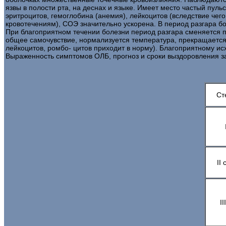
язвы в полости рта, на деснах и языке. Имеет место частый пу
эритроцитов, гемоглобина (анемия), лейкоцитов (вследствие че
кровотечениям), СОЭ значительно ускорена. В период разгара б
При благоприятном течении болезни период разгара сменяется п
общее самочувствие, нормализуется температура, прекращается 
лейкоцитов, ромбо- цитов приходит в норму). Благоприятному и
Выраженность симптомов ОЛБ, прогноз и сроки выздоровления з
Ст
II 
II