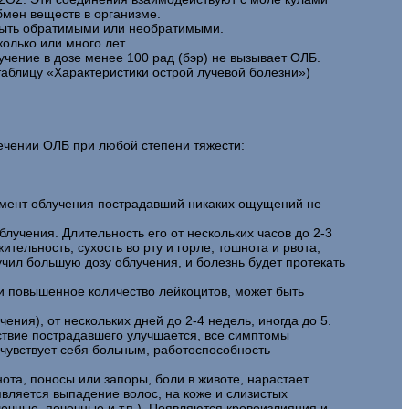
бмен веществ в организме.
быть обратимыми или необратимыми.
олько или много лет.
учение в дозе менее 100 рад (бэр) не вызывает ОЛБ.
 таблицу «Характеристики острой лучевой болезни»)
ечении ОЛБ при любой степени тяжести:
момент облучения пострадавший никаких ощущений не
лучения. Длительность его от нескольких часов до 2-3
ельность, сухость во рту и горле, тошнота и рвота,
учил большую дозу облучения, и болезнь будет протекать
ви повышенное количество лейкоцитов, может быть
ния), от нескольких дней до 2-4 недель, иногда до 5.
ствие пострадавшего улучшается, все симптомы
чувствует себя больным, работоспособность
ота, поносы или запоры, боли в животе, нарастает
является выпадение волос, на коже и слизистых
чные, почечные и т.п.). Появляются кровоизлияния и