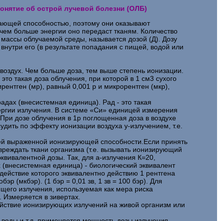
понятие об острой лучевой болезни (ОЛБ)
кающей способностью, поэтому они оказывают
 чем больше энергии оно передаст тканям. Количество
массы облучаемой среды, называется дозой (Д). Дозу
внутри его (в результате попадания с пищей, водой или
 воздух. Чем больше доза, тем выше степень ионизации.
это такая доза облучения, при которой в 1 см3 сухого
ентген (мр), равный 0,001 р и микрорентген (мкр),
адах (внесистемная единица). Рад - это такая
нергии излучения. В системе «Си» единицей измерения
. При дозе облучения в 1р поглощенная доза в воздухе
удить по эффекту ионизации воздуха у-излучением, т.е.
воей выраженной ионизирующей способности.Если принять
вреждать ткани организма (т.е. вызывать ионизирующий
квивалентной дозы. Так, для a-излучения К=20,
х (внесистемная единица) - биологический эквивалент
 действие которого эквивалентно действию 1 рентгена
 (мкбэр). (1 бэр = 0,01 зв, 1 зв = 100 бэр). Для
ющего излучения, используемая как мера риска
 Измеряется в зивертах.
ействие ионизирующих излучений на живой организм или
, воды и т.д. применяется мощность дозы излучения