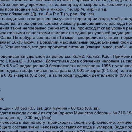
мой за единицу времени, т.е. характеризует скорость накопления 
им производные милли- и микро- , т.е. мр /ч, мкр/ч и т.д.
 облучения (Д), т.е. Д = Р х Т (р, рад, бэр, зв).
 находиться на загрязненном участке территории люди, чтобы по
ещества, а последнее, согласно закону радиоактивного распада н
ения также непрерывно снижается, т.е. происходит спад уровня ра
иоактивными веществами измеряют в единицах уровней радиации по
анкт-Петербурга составляет 15 мкр/ч, специалисты считают нормой
вляет 18-35 мкр/ч, в Бразилии максимальный радиоактивный фон до
/ч. Установлено, что для продуктов питания (клюква, мясо, грибы,
. оценивается удельной активностью: Ku/м2, Ku/км2, Ku/л. Примени
 1 Ku/км2 = 10 мкр/ч. Допустимая доза облучения человека за свою ж
. По ФЗ «О радиационной безопасности населения» 1995 г. устано
годовая эффективная доза равна 0, 001 зиверта (0,1 бэр), или за 
,02 зиверта (0,2 бэр), а за период трудовой деятельности (50 лет
;
р;
н - 30 бэр (0,3 зв), для мужчин - 60 бэр (0,6 зв).
ят к выходу людей из строя (приказ Министра обороны № 310-1983 
за один год - 300 рад (бэр).
 человека в тканях могут происходить сложные физические, химич
бщего состава ткани человека составляют вода и углерод. Вода п
имической активности: гидратный оксид НО2 и перекись водорода 