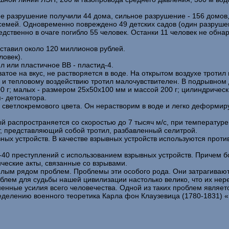
ое разрушение получили 44 дома, сильное разрушение - 156 домов, 
семей. Одновременно повреждено 49 детских садов (один разрушен)
редственно в очаге погибло 55 человек. Останки 11 человек не об
ставил около 120 миллионов рублей.
ловек).
 или пластичное ВВ - пластид-4.
ватое на вкус, не растворяется в воде. На открытом воздухе троти
ю и тепловому воздействию тротил малочувствителен. В подрывном
 г; малых - размером 25х50х100 мм и массой 200 г; цилиндрическ
- детонатора.
ветлокремового цвета. Он нерастворим в воде и легко деформируе
ый распространяется со скоростью до 7 тысяч м/с, при температур
, представляющий собой тротил, разбавленный селитрой.
ых устройств. В качестве взрывных устройств используются проти
-40 преступлений с использованием взрывных устройств. Причем б
ческие акты, связанные со взрывами.
целым рядом проблем. Проблемы эти особого рода. Они затрагивают
роблем для судьбы нашей цивилизации настолько велико, что их не
енные усилия всего человечества. Одной из таких проблем являет
еделению военного теоретика Карла фон Клаузевица (1780-1831) «