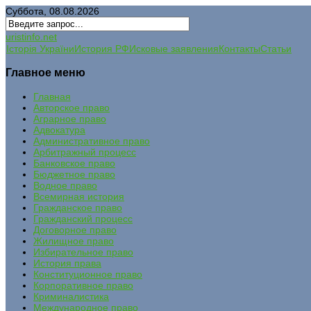
Суббота, 08.08.2026
uristinfo.net
Історія України
История РФ
Исковые заявления
Контакты
Статьи
Главное меню
Главная
Авторское право
Аграрное право
Адвокатура
Административное право
Арбитражный процесс
Банковское право
Бюджетное право
Водное право
Всемирная история
Гражданское право
Гражданский процесс
Договорное право
Жилищное право
Избирательное право
История права
Конституционное право
Корпоративное право
Криминалистика
Международное право