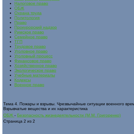
Налоговое право
ОБЖ
Охрана труда
Политология
Право
Прокурорский надзор
Римское право
Семейное право
ТГП
Трудовое право
Уголовное право
Уголовный процесс
Финансовое право
Хозяйственное право
Экологическое право
Учебные материалы
Кодексы
Военное право
Тема 4. Пожары и взрывы. Чрезвычайные ситуации военного вре
Взрывчатые вещества и их характеристика
ОБЖ
-
Безопасность жизнедеятельности (М.М. Григоренко)
Страница 2 из 2