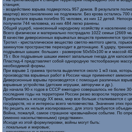
станция;
- воздействию взрыва подверглось 957 домов. В результате полн
квартир) восстановлению не подлежали. Без крова остались 700 
В результате взрыва погибло 91 человек, из них 12 детей. Непос
получили 744 человека, из них 484 легко ранены.
Общий ущерб, нанесенный народному хозяйству и населению со
Всего физически и материально пострадало 1022 семьи (2669 че
В качестве диверсионных взрывчатых веществ применяется тротил
Тротил - кристаллическое вещество светло-желтого цвета, горько
замкнутом пространстве переходит в детонацию. К удару, трени
подрывных шашек: больших - размером 50х50х100 м и массой 400
75 г. Все подрывные шашки имеют запальные гнезда для капсюля
Пластид-4 представляет собой однородную тестообразную массу с
необходимой формы.
При взрыве 1 грамма тротила выделяется около 1 м3 газа, котор
производства взрывных работ в России чаще применяют аммонит
Диверсионные взрывы производятся с помощью различных взрывн
взрывные устройства (детские игрушки, авторучки и др.).
До начала 90-х годов в СССР ежегодно совершалось не более 30
последние годы на территории России резко возросли террористи
Приближаясь к исходу ХХ века, мир все больше сталкивается с 
государств, но и интересы всего человечества. Значение этих п
Но решить их нельзя изолированно, для этого требуются объедин
Война, пожалуй, самое страшное чрезвычайное событие. По опр
(именно насильственными) средствами».
Исходя из этой формулировки, войны могут быть:
- локальные и мировые;
- отечественные и гражданские;