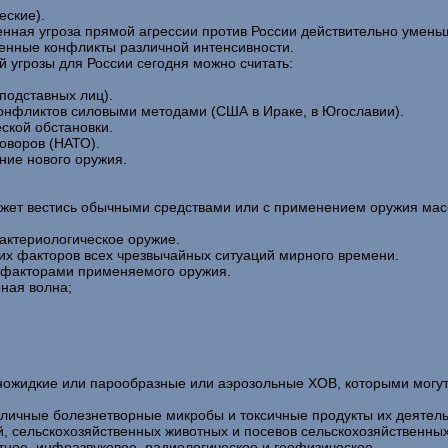
еские).
нная угроза прямой агрессии против России действительно умень
оенные конфликты различной интенсивности.
 угрозы для России сегодня можно считать:
 подставных лиц).
конфликтов силовыми методами (США в Ираке, в Югославии).
еской обстановки.
оворов (НАТО).
ние нового оружия.
ожет вестись обычными средствами или с применением оружия ма
актериологическое оружие.
их факторов всех чрезвычайных ситуаций мирного времени.
 факторами применяемого оружия.
ная волна;
жидкие или парообразные или аэрозольные ХОВ, которыми могут 
личные болезнетворные микробы и токсичные продукты их деятел
 сельскохозяйственных животных и посевов сельскохозяйственных 
ное, инфразвуковое, радиологическое и геофизическое.