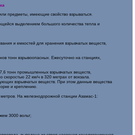
ка
 или предметы, имеющие свойство взрываться.
ающейся выделением большого количества тепла и
ования и емкостей для хранения взрывчатых веществ,
нов тонн взрывоопасных. Ежесуточно на станциях,
117,6 тонн промышленных взрывчатых веществ,
 скоростью 22 км/ч в 320 метрах от вокзала.
рующих взрывчатых веществ. При этом данные вещества
порке и креплению.
0 метров. На железнодорожной станции Азамас-1:
жем 3000 вольт;
опровода, выведена из строя насосная канализационная