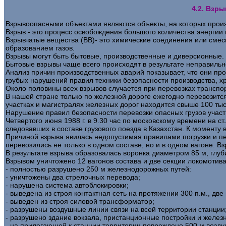
4.2. Взр
Взрывоопасными объектами являются объекты, на которых произ
Взрыв - это процесс освобождения большого количества энергии
Взрывчатые вещества (ВВ)- это химические соединения или сме
образованием газов.
Взрывы могут быть бытовые, производственные и диверсионные.
Бытовые взрывы чаще всего происходят в результате неправиль
Анализ причин производственных аварий показывает, что они про
грубых нарушений правил техники безопасности производства, х
Около половины всех взрывов случается при перевозках трансп
В нашей стране только по железной дороге ежегодно перевозитс
участках и магистралях железных дорог находится свыше 100 тыс
Нарушение правил безопасности перевозки опасных грузов учас
Четвертого июня 1988 г. в 9.30 час по московскому времени на 
следовавших в составе грузового поезда в Казахстан. К моменту 
Причиной взрыва явилась недопустимая правилами погрузки и п
перевозились не только в одном составе, но и в одном вагоне. В
В результате взрыва образовалась воронка диаметром 85 м, глуб
Взрывом уничтожено 12 вагонов состава и две секции локомотив
- полностью разрушено 250 м железнодорожных путей:
- уничтожены два стрелочных перевода;
- нарушена система автоблокировки;
- выведена из строя контактная сеть на протяжении 300 п.м., дв
- выведен из строя силовой трансформатор;
- разрушены воздушные линии связи на всей территории станции
- разрушено здание вокзала, пристанционные постройки и желе
- на прилегающей к станции территории повреждено 500 м возду