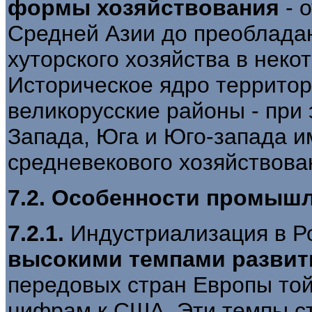
формы хозяйствования
- 
Средней Азии до преобладан
хуторского хозяйства в неко
Историческое ядро территор
великорусские районы - при 
Запада, Юга и Юго-запада и
средневекового хозяйствова
7.2. Особенности промышл
7.2.1.
Индустриализация в Р
высокими темпами развит
передовых стран Европы то
цифрам к США. Эти темпы ст