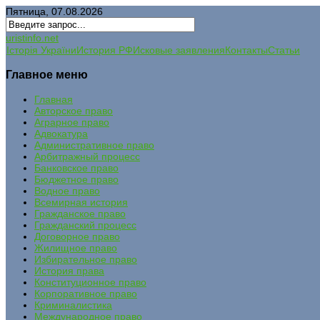
Пятница, 07.08.2026
uristinfo.net
Історія України
История РФ
Исковые заявления
Контакты
Статьи
Главное меню
Главная
Авторское право
Аграрное право
Адвокатура
Административное право
Арбитражный процесс
Банковское право
Бюджетное право
Водное право
Всемирная история
Гражданское право
Гражданский процесс
Договорное право
Жилищное право
Избирательное право
История права
Конституционное право
Корпоративное право
Криминалистика
Международное право