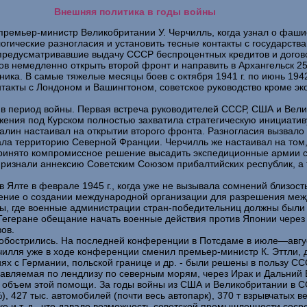
Внешняя политика в годы войны
зал премьер-министр Великобритании У. Черчилль, когда узнал о ф
гические разногласия и установить тесные контакты с государства
предусматривавшие выдачу СССР беспроцентных кредитов и догово
ков немедленно открыть второй фронт и направить в Архангельск 2
зника. В самые тяжелые месяцы боев с октября 1941 г. по июнь 194
онтакты с Лондоном и Вашингтоном, советское руководство кроме 
в период войны. Первая встреча руководителей СССР, США и Велик
жения под Курском полностью захватила стратегическую инициатив
алин настаивал на открытии второго фронта. Разногласия вызвало
ала территорию Северной Франции. Черчилль же настаивал на том,
ринято компромиссное решение высадить экспедиционные армии сою
 признали аннексию Советским Союзом прибалтийских республик, а 
в Ялте в феврале 1945 г., когда уже не вызывала сомнений близо
шение о создании международной организации для разрешения ме
ы, где военные администрации стран-победительниц должны были п
егеране обещание начать военные действия против Японии через 
ов.
бострились. На последней конференции в Потсдаме в июле—августе
рчилля уже в ходе конференции сменил премьер-министр К. Эттли,
х с Германии, польской границе и др. - были решены в пользу С
равляемая по лендлизу по северным морям, через Ирак и Дальний
 объем этой помощи. За годы войны из США и Великобритании в СС
), 427 тыс. автомобилей (почти весь автопарк), 370 т взрывчатых 
ке и т. д., что давало возможность советской промышленности соср