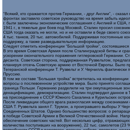
“Всякий, кто сражается против Германии, - друг Англии”, - ска
фронтах заставило советское руководство на время забыть идеоло
г. были заключены экономические соглашения с Англией и США, 
1941 г., в тяжелые дни боев под Москвой, Сталин просил союзни
США тогда оказать не могли, но и не оставили в беде своего сою
4 тыс. танков, 20 тыс. автомобилей. Поддерживая постоянные к
поддержку, а также разведывательную информацию.
Следует отметить конференции “Большой тройки”, состоявшиеся 
В это время Советская Армия после Сталинградской битвы и сра
ускорении окончательного поражения гитлеровской Германии. Ст
десанта. Советская сторона, поддержанная Рузвельтом, предлаг
планируя отсечь Советскую армию от Восточной Европы. Было п
Тегеранской конференции Т. Рузвельт и У. Черчилль фактически
Пруссию.
В том же составе “Большая тройка” встретилась на конференции 
вопросы о послевоенном устройстве мира. Было принято согла
граница Польши. Германию разделили на три оккупационные зон
денацификацию, демократизацию. Сталин подтвердил данное в Т
на присоединение к СССР Южного Сахалина и Курильских остров
После ликвидации общего врага разногласия между союзниками о
США Т. Рузвельта занял Г. Трумэн, а проигравшего выборы У Че
Соединенных Штатов. Однако большинство вопросов: о репарация
в победе Советской Армии в Великой Отечественной войне. Нап
обеспечение советских частей. Вот несколько цифр, отражающих
количества поступивших на вооружение), 22 тыс. самолетов (23 %
потребности СССР в паровозах, вагонах, кабеле, проводах, каучу