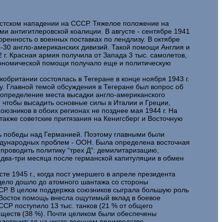
ашистском нападении на СССР. Тяжелое положение на
ми антигитлеровской коалиции. В августе - сентябре 1941
ренность о военных поставках по лендлизу. В октябре
5-30 англо-американских дивизий. Такой помощи Англия и
2 г. Красная армия получила от Запада 3 тыс. самолетов,
экономической помощи получало еще и политическую
обритании состоялась в Тегеране в конце ноября 1943 г.
у. Главной темой обсуждения в Тегеране был вопрос об
 определение места высадки англо-американского
 чтобы высадить основные силы в Италии и Греции,
зников в обоих регионах не позднее мая 1944 г. На
также советские притязания на Кенигсберг и Восточную
сть победы над Германией. Поэтому главными были
ждународных проблем - ООН. Была определена восточная
роводить политику “трех Д”: демилитаризацию,
два-три месяца после германской капитуляции в обмен
 1945 г., когда пост умершего в апреле президента
 дело дошло до атомного шантажа со стороны
ССР. В целом поддержка союзников сыграла большую роль
 Восток помощь внесла ощутимый вклад в боевое
СР поступило 13 тыс. танков (21 % от общего
веществ (38 %). Почти целиком были обеспечены
едоточиться на чисто военном производстве.