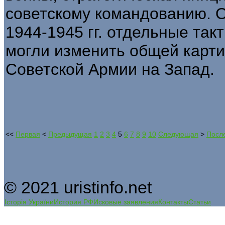
советскому командованию. 
1944-1945 гг. отдельные так
могли изменить общей карт
Советской Армии на Запад.
<<
Первая
<
Предыдущая
1
2
3
4
5
6
7
8
9
10
Следующая
>
Посл
© 2021 uristinfo.net
Історія України
История РФ
Исковые заявления
Контакты
Статьи