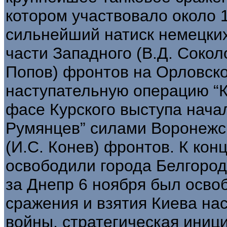
котором участвовало около
сильнейший натиск немецких
части Западного (В.Д. Сокол
Попов) фронтов на Орловск
наступательную операцию “К
фасе Курского выступа нача
Румянцев” силами Воронежск
(И.С. Конев) фронтов. К кон
освободили города Белгород
за Днепр 6 ноября был осво
сражения и взятия Киева на
войны, стратегическая иниц