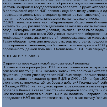
иностранцы получили возможность брать в аренду промышленные
жестким контролем государственного аппарата, в руках которог
В политической сфере НЭП привел к еще большему усилению еди
прекращена деятельность социал-демократов (меньшевиков), а л
партии на X съезде была запрещена всякая фракционность.
С 1921 г. началась заметная либерализация общественной жизни
интеллигенции, развивалось движение за независимость высшей шк
создан цензурный комитет (Главлит), высшая школа была подчин
страны было изгнано около 200 ученых, писателей, общественных
конфискации церковных ценностей, сопровождавшаяся массовым
Таким образом, коммунистическое руководство страны, предостав
Если принять во внимание, что большинством коммунистов НЭП р
обреченности данной политики. Окончательно НЭП был свернут 
МНЕНИЯ ИСТОРИКОВ
О причинах перехода к новой экономической политике.
В советской историографии НЭП рассматривается как возврат к 
советской власти” (1918). Поэтому “новой” эта политика считает
Другая концепция утверждает, что НЭП был введен большевистск
доказательства приводится декрет ВЦИК и СНК от 29 ноября 1920 
окончание крупномасштабных боевых действий Гражданской войн
к X съезду РКП(б) нет ни одного проекта резолюции о замене п
созрела у Ленина в связи с восстанием моряков Кронштадта, и с
Обе позиции сходятся в оценке НЭПа как политики, направленно
определяют НЭП не как стратегический курс, а как тактику “врем