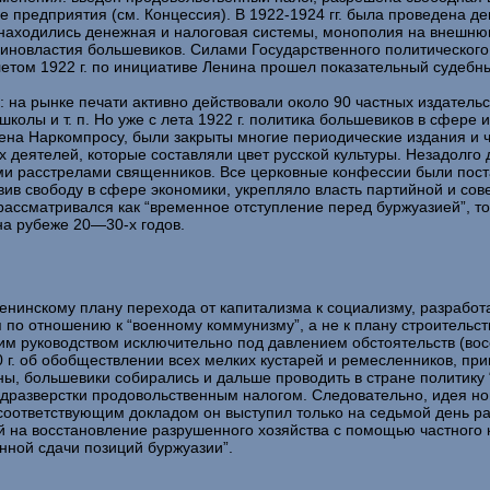
 предприятия (см. Концессия). В 1922-1924 гг. была проведена д
о находились денежная и налоговая системы, монополия на внешню
новластия большевиков. Силами Государственного политического у
етом 1922 г. по инициативе Ленина прошел показательный судебн
: на рынке печати активно действовали около 90 частных издател
олы и т. п. Но уже с лета 1922 г. политика большевиков в сфере 
ена Наркомпросу, были закрыты многие периодические издания и ч
 деятелей, которые составляли цвет русской культуры. Незадолго 
и расстрелами священников. Все церковные конфессии были пост
ив свободу в сфере экономики, укрепляло власть партийной и сове
ассматривался как “временное отступление перед буржуазией”, то
на рубеже 20—30-х годов.
ленинскому плану перехода от капитализма к социализму, разрабо
ся по отношению к “военному коммунизму”, а не к плану строительс
им руководством исключительно под давлением обстоятельств (восс
г. об обобществлении всех мелких кустарей и ремесленников, прин
ы, большевики собирались и дальше проводить в стране политику 
родразверстки продовольственным налогом. Следовательно, идея но
 соответствующим докладом он выступил только на седьмой день р
й на восстановление разрушенного хозяйства с помощью частного 
енной сдачи позиций буржуазии”.