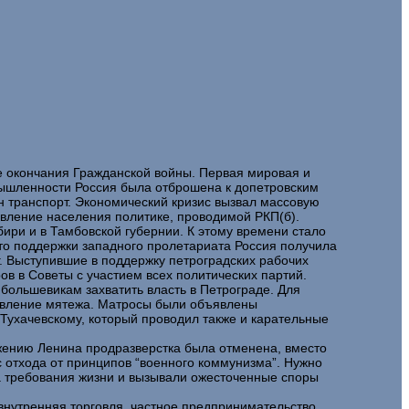
ле окончания Гражданской войны. Первая мировая и
мышленности Россия была отброшена к допетровским
 транспорт. Экономический кризис вызвал массовую
ивление населения политике, проводимой РКП(б).
ри и в Тамбовской губернии. К этому времени стало
сто поддержки западного пролетариата Россия получила
. Выступившие в поддержку петроградских рабочих
в в Советы с участием всех политических партий.
 большевикам захватить власть в Петрограде. Для
одавление мятежа. Матросы были объявлены
 Тухачевскому, который проводил также и карательные
ложению Ленина продразверстка была отменена, вместо
 отхода от принципов “военного коммунизма”. Нужно
а требования жизни и вызывали ожесточенные споры
нутренняя торговля, частное предпринимательство,