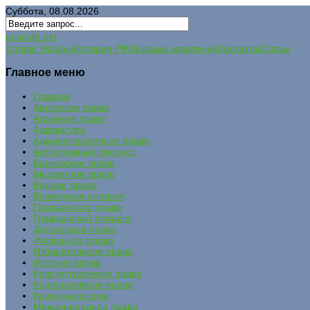
Суббота, 08.08.2026
uristinfo.net
Історія України
История РФ
Исковые заявления
Контакты
Статьи
Главное меню
Главная
Авторское право
Аграрное право
Адвокатура
Административное право
Арбитражный процесс
Банковское право
Бюджетное право
Водное право
Всемирная история
Гражданское право
Гражданский процесс
Договорное право
Жилищное право
Избирательное право
История права
Конституционное право
Корпоративное право
Криминалистика
Международное право