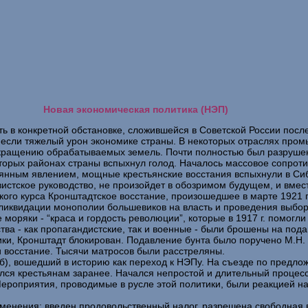
Новая экономическая политика (НЭП)
ть в конкретной обстановке, сложившейся в Советской России пос
анесли тяжелый урон экономике страны. В некоторых отраслях про
кращению обрабатываемых земель. Почти полностью был разрушен
торых районах страны вспыхнул голод. Началось массовое сопрот
янным явлением, мощные крестьянские восстания вспыхнули в Сиби
вистское руководство, не произойдет в обозримом будущем, и вме
ого курса Кронштадтское восстание, произошедшее в марте 1921 г
ликвидации монополии большевиков на власть и проведения выборо
моряки - “краса и гордость революции”, которые в 1917 г. помогли
ства - как пропагандистские, так и военные - были брошены на п
ики, Кронштадт блокирован. Подавление бунта было поручено М.Н.
и восстание. Тысячи матросов были расстреляны.
КП(б), вошедший в историю как переход к НЭПу. На съезде по пред
лся крестьянам заранее. Начался непростой и длительный процесс
Мероприятия, проводимые в русле этой политики, были реакцией н
менения: введен продовольственный налог, разрешена свободная в