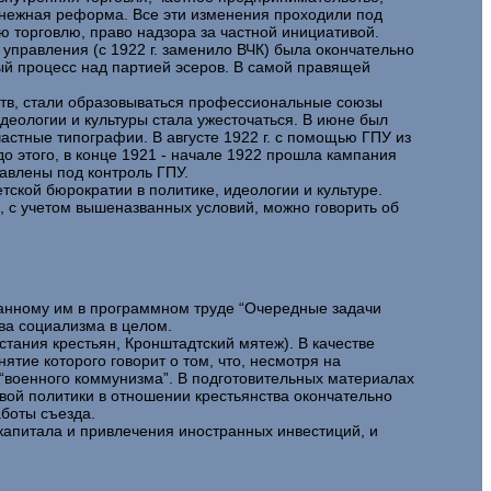
енежная реформа. Все эти изменения проходили под
ю торговлю, право надзора за частной инициативой.
правления (с 1922 г. заменило ВЧК) была окончательно
ый процесс над партией эсеров. В самой правящей
ьств, стали образовываться профессиональные союзы
идеологии и культуры стала ужесточаться. В июне был
астные типографии. В августе 1922 г. с помощью ГПУ из
до этого, в конце 1921 - начале 1922 прошла кампания
авлены под контроль ГПУ.
тской бюрократии в политике, идеологии и культуре.
, с учетом вышеназванных условий, можно говорить об
танному им в программном труде “Очередные задачи
тва социализма в целом.
тания крестьян, Кронштадтский мятеж). В качестве
ятие которого говорит о том, что, несмотря на
“военного коммунизма”. В подготовительных материалах
вой политики в отношении крестьянства окончательно
аботы съезда.
капитала и привлечения иностранных инвестиций, и