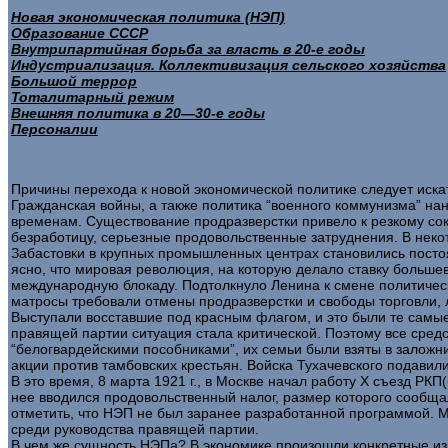
Новая экономическая политика (НЭП)
Образование СССР
Внутрипартийная борьба за власть в 20-е годы
Индустриализация. Коллективизация сельского хозяйства
Большой террор
Тоталитарный режим
Внешняя политика в 20—30-е годы
Персоналии
Причины перехода к новой экономической политике следует иска
Гражданская войны, а также политика “военного коммунизма” н
временам. Существование продразверстки привело к резкому со
безработицу, серьезные продовольственные затруднения. В неко
Забастовки в крупных промышленных центрах становились посто
ясно, что мировая революция, на которую делало ставку больше
международную блокаду. Подтолкнуло Ленина к смене политическ
матросы требовали отмены продразверстки и свободы торговли, 
Выступали восставшие под красным флагом, и это были те самые 
правящей партии ситуация стала критической. Поэтому все сред
“белогвардейскими пособниками”, их семьи были взяты в заложн
акции против тамбовских крестьян. Войска Тухачевского подавил
В это время, 8 марта 1921 г., в Москве начал работу X съезд Р
нее вводился продовольственный налог, размер которого сообща
отметить, что НЭП не был заранее разработанной программой. 
среди руководства правящей партии.
В чем же сущность НЭПа? В экономике произошли конкретные из