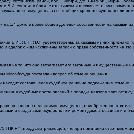
ресу: Истринский район, пос. Снегири, д/о "Снегири", мкр-н Соло
то Б.И. состоит в браке с ответчиком и проживает с ним совместно,
шеуказанного имущества за счет общих средств осуществляли рем
ти на 1/4 долю в праве общей долевой собственности на каждый и
ания Б.И., Я.Н., Я.О. удовлетворены, за каждым из них признано п
 и сделок с ним исключены записи о праве собственности на это 
зывая на то, что оно затрагивает его законные и имущественные и
иум Мособлсуда поставлен вопрос об отмене решения.
м находит состоявшееся судебное решение подлежащим отмене.
 изменения судебных постановлений в порядке надзора являются 
рава на спорное недвижимое имущество, приобретенное ответчиком 
силами и средствами осуществляли ремонт домов, осваивали и бла
 173 ГПК РФ, предусматривающей, что при признании ответчиком и