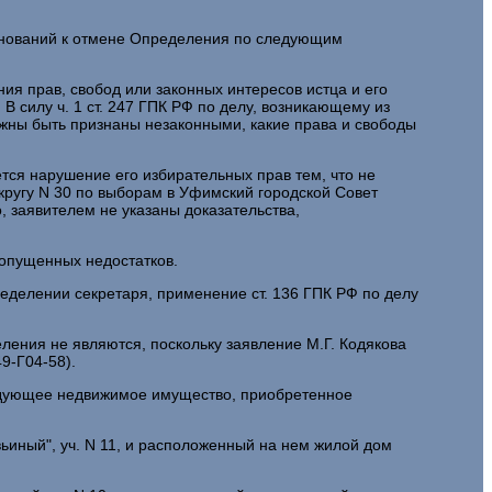
снований к отмене Определения по следующим
ния прав, свобод или законных интересов истца и его
В силу ч. 1 ст. 247 ГПК РФ по делу, возникающему из
лжны быть признаны незаконными, какие права и свободы
ется нарушение его избирательных прав тем, что не
кругу N 30 по выборам в Уфимский городской Совет
, заявителем не указаны доказательства,
опущенных недостатков.
еделении секретаря, применение ст. 136 ГПК РФ по делу
ления не являются, поскольку заявление М.Г. Кодякова
9-Г04-58).
следующее недвижимое имущество, приобретенное
вьиный", уч. N 11, и расположенный на нем жилой дом