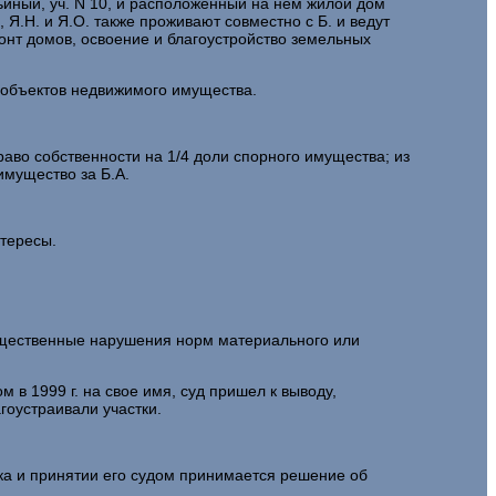
вьиный, уч. N 10, и расположенный на нем жилой дом
 Я.Н. и Я.О. также проживают совместно с Б. и ведут
онт домов, освоение и благоустройство земельных
з объектов недвижимого имущества.
раво собственности на 1/4 доли спорного имущества; из
имущество за Б.А.
нтересы.
существенные нарушения норм материального или
в 1999 г. на свое имя, суд пришел к выводу,
гоустраивали участки.
ска и принятии его судом принимается решение об