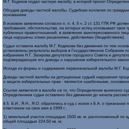
М.Г. Кодяков подал частную жалобу, в которой просит Определен
Обсудив доводы частной жалобы, Судебная коллегия по гражда
основаниям.
В исковом заявлении согласно п. п. 4, 5 ч. 2 ст. 131 ГПК РФ до
требования, обстоятельства, на которых истец основывает свои т
публичных правоотношений, в заявлении заинтересованного лица
лица нарушены этими решениями, действиями (бездействием).
Судья оставила жалобу М.Г. Кодякова без движения по тем основ
установлены результаты выборов в Государственное Собрание по
избранием Н.Г. Загирова депутатом городского Совета и депутат
подтверждающие его доводы о нарушении избирательного законо
Исходя из формы и содержания первоначальной жалобы М.Г. Код
Доводы частной жалобы на допущенные судьей нарушения процесс
о защите избирательных прав - являются ошибочными, основан
Ссылки заявителя в жалобе на то, что Определение вынесено су
Определением судьи оставлено без движения до начала рассмотр
§ 5. Б.И., Я.Н., Я.О. обратились в суд с иском к Б.А. о призн
ответчиком на свое имя в 1999 г.:
1) земельный участок площадью 1500 кв. м, расположенный по ад
общей площадью 224,50 кв. м;