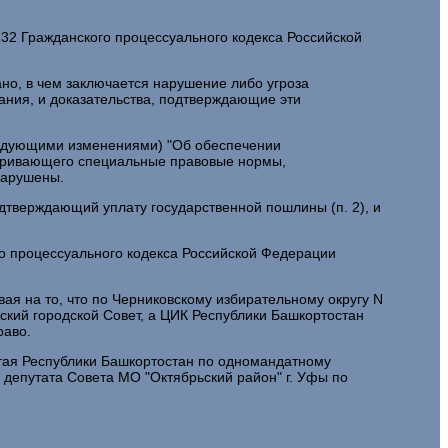
 132 Гражданского процессуального кодекса Российской
зано, в чем заключается нарушение либо угроза
вания, и доказательства, подтверждающие эти
оследующими изменениями) "Об обеспечении
атривающего специальные правовые нормы,
нарушены.
одтверждающий уплату государственной пошлины (п. 2), и
ого процессуального кодекса Российской Федерации
вая на то, что по Черниковскому избирательному округу N
мский городской Совет, а ЦИК Республики Башкортостан
раво.
лтая Республики Башкортостан по одномандатному
 депутата Совета МО "Октябрьский район" г. Уфы по