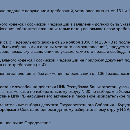
 оно подано с нарушением требований, установленных ст. ст. 131 и
уального кодекса Российской Федерации в заявлении должно быть ука
бования; обстоятельства, на которых истец основывает свои требо
й ст. 3 Федерального закона от 26 ноября 1996 г. N 138-ФЗ (с п
 и быть избранными в органы местного самоуправления", предусм
ов, поскольку в заявлении не указал, какие его права и свободы 
суального кодекса Российской Федерации не приложил документ, п
 его требования (п. 4).
ления заявления Е. без движения на основании ст. 136 Гражданск
тостан с жалобой на действия ЦИК Республики Башкортостан, указы
ы, так же как и по избирательному округу N 30 по выборам в Уфи
ствие ЦИК РБ нарушает его активное и пассивное избирательное п
ополнительные выборы депутата Государственного Собрания - Куру
городского Совета по одномандатному избирательному округу N 39,
азанное выше Определение.