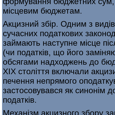
формування бюджетних сум, 
місцевим бюджетам.
Акцизний збір. Одним з видів
су­часних податкових законо
займають наступне місце піс
(чи податків, що його заміняю
обсягами надходжень до бюдж
XIX століття включали акциз
печення непрямого оподаткув
застосо­вувався як синонім д
податків.
Механізм акцизного збору за