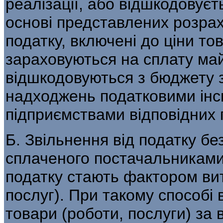
реалізації, або відшкодовуєт
основі представлених розрах
податку, включені до ціни то
зараховуються на сплату май
відшкодовуються з бюджету з
надходжень податковими інс
підприємства­ми відповідних
Б. Звільнення від податку б
сплаче­ного постачальниками
податку стають фак­тором ви
послуг). При такому способі 
товари (роботи, послуги) за 