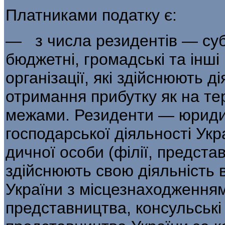
Платниками податку є:
— з числа резидентів — суб’
бю­джетні, громадські та інш
організації, які здійснюють д
отримання прибутку як на те­ри
межами. Резиденти — юридичн
господарської діяльності Укр
дичної особи (філії, представни
здійснюють свою діяльність 
України з місцезнахо­дженням
представництва, консульські 