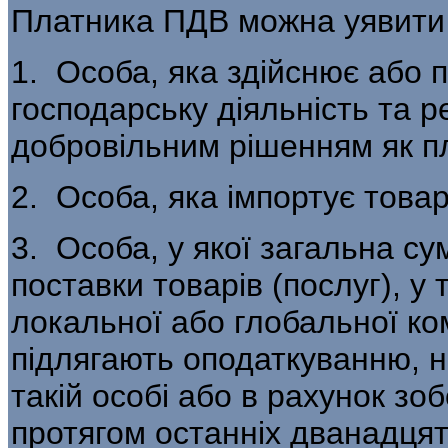
Платника ПДВ можна уявити я
1. Особа, яка здійснює або 
господарську ді­яльність та 
добровільним рішенням як пл
2. Особа, яка імпортує товар
3. Особа, у якої загальна су
поставки товарів (послуг), у
локальної або глобаль­ної к
підлягають оподаткуванню, 
такій особі або в рахунок зо
протягом останніх дванадцят