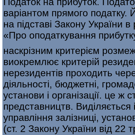
Податок на прибуток. Подато
варіан­том прямого податку.
на підставі За­кону України в
«Про оподаткування прибутк
наскрізним критерієм розме
ви­окремлює критерій резиден
нерезиден­тів проходить чере
діяльності, бюджетні, громад
установи і організації. це ж с
представництв. Виділяється і
управління залізниці, устан
(ст. 2 Закону України від 22 т