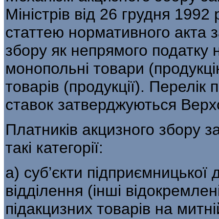
Міні­стрів від 26 грудня 199
статтею нормативного акта з
збору як непря­мого податку 
монопольні товари (продукці
товарів (продукції). Перелік 
ставок затверджуються Верх
Платників акцизного збору з
такі категорії:
а) суб’єкти підприємницької ді
відділен­ня (інші відокремле
підакцизних товарів на митній