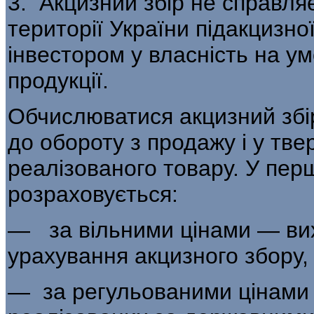
3. Акцизний збір не справляє
території України підакцизно
інвестором у власність на у
продукції.
Обчислюватися акцизний збі
до обороту з продажу і у тве
реалізованого товару. У пер
розраховується:
— за вільними цінами — вихо
урахування акцизного збору, 
— за регульованими цінами —