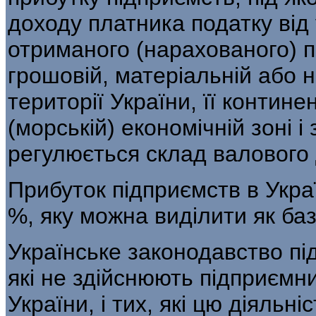
доходу платника по­датку від 
отриманого (нарахованого) п
грошовій, матеріальній або 
території України, її контин
(мор­ській) економічній зоні 
регулюється склад валового д
Прибуток підприємств в Укра
%, яку можна виділити як баз
Українське законодавство під
які не здійснюють підприємни
України, і тих, які цю діяльн