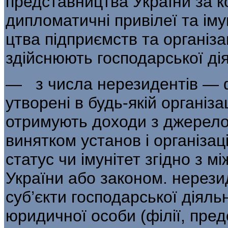
представництва України за к
дипломатичні привілеї та імун
цтва підприємств та організа
здійсню­ють господарської ді
— з числа нерезидентів — ф
утворені в будь-якій організа
отримують доходи з джерелом
винятком установ і організа
статус чи імунітет згідно з
України або законом. нерези
суб’єкти господарської діяль
юридичної особи (філії, предст