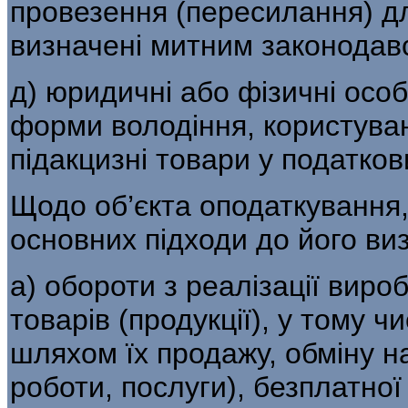
провезення (пересилан­ня) дл
визначені митним законодав
д) юридичні або фізичні особ
форми володіння, користува
підакцизні товари у податков
Щодо об’єкта оподаткування
основних підходи до його ви
а) обороти з реалізації виро
товарів (продукції), у тому ч
шляхом їх про­дажу, обміну н
роботи, послуги), безплатної 