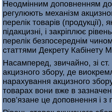
Неодмінним доповненням до 
регулюють механізм акцизног
перелік товарів (про­дукції),
підакцизні, і закріплює рівен
перелік безпосереднім чином
статтями Декрету Кабінету Мі
Насамперед, звичайно, зі ст.
акцизного збору, де виокремл
нарахування акцизного збору
товарах вони вже в зазначено
пов’язане це доповнення і з п