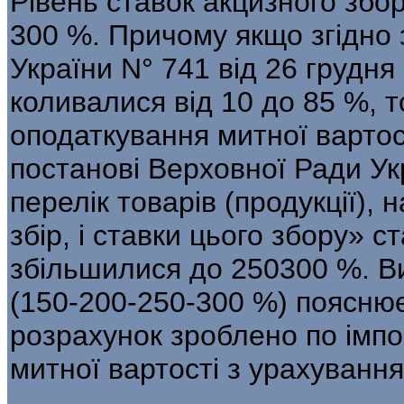
Рівень ставок акцизного збор
300 %. Причому якщо згідно 
України N° 741 від 26 грудня
коливалися від 10 до 85 %, т
оподаткування митної вартост
постанові Верховної Ради Ук
перелік товарів (продукції),
збір, і ставки цього збору» с
збільшилися до 250­300 %. В
(150-200-250-300 %) по­ясню
розрахунок зроблено по імпор
митної вартості з урахування