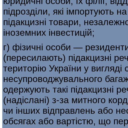
юридичні особи, їх філії, від
підрозділи, які імпорту­ють 
підакцизні товари, незалежно
іноземних інвестицій;
г) фізичні особи — резиденти
(пере­силають) підакцизні ре
територію України у вигляді
несупроводжувального багажу,
одержують такі підакцизні ре
(надіслані) з-за митного кор
чи інших відправлень або не
обсягах або вартістю, що п