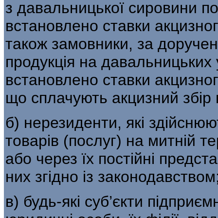
з давальницької сировини по 
встановлено ставки акцизног
також замовники, за доручен
продукція на давальницьких 
встановлено ставки акцизного
що сплачують акцизний збір 
б) нерезиденти, які здійсню
товарів (послуг) на митній т
або через їх по­стійні предст
них згідно із законодав­ством
в) будь-які суб’єкти підприєм