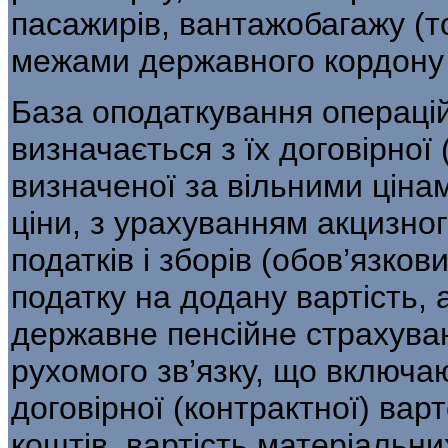
пасажирів, вантажобагажу (т
межами державного кордону 
База оподаткування операцій 
визна­чається з їх договірної 
визначеної за вільними ціна
ціни, з урахуванням акцизног
податків і зборів (обов’язков
податку на додану вартість, 
дер­жавне пенсійне страхува
рухомого зв’язку, що включаю
договірної (контрактної) вар
коштів, вартість матеріальни