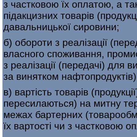
з частковою їх оплатою, а та
підакцизних товарів (продукці
давальницької сировини;
б) обороти з реалізації (пере
власного споживання, промис
з реалізації (пере­дачі) для 
за винятком нафтопродук­тів),
в) вартість товарів (продукції
пере­силаються) на митну тер
межах бартер­них (товарообм
їх вартості чи з частко­вою о