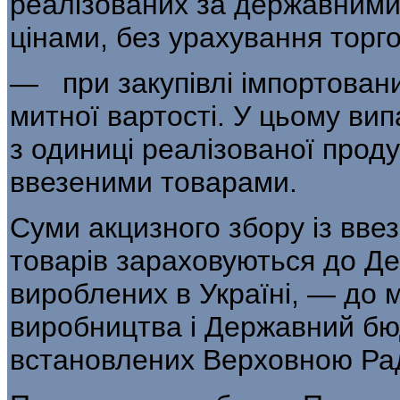
реалі­зованих за державним
цінами, без урахування торг
— при закупівлі імпортовани
митної вартості. У цьому ви
з одиниці реалі­зованої проду
ввезеними товарами.
Суми акцизного збору із вве
товарів зараховуються до Де
вироблених в Україні, — до 
виробництва і Дер­жавний бю
встановлених Верховною Ра