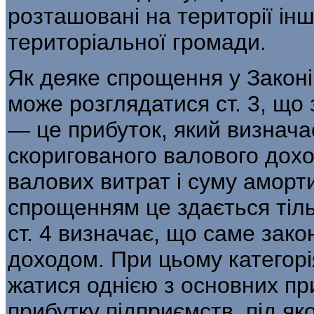
розташовані на терито­рії інш
територіальної громади.
Як деяке спрощення у Законі 
може розглядатися ст. 3, що 
— це при­буток, який визна
скоригованого ва­лового дохо
валових витрат і суму аморти
спрощенням це здається тіль
ст. 4 визначає, що саме зак
доходом. При цьому категорі
жатися однією з основних пр
прибутку підприємств, під я