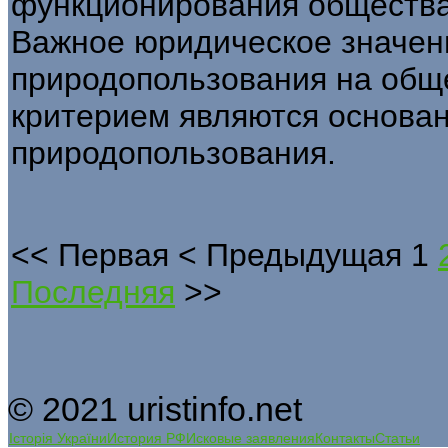
функционирования общества
Важное юридическое значен
природопользования на обще
критерием являются основан
природопользования.
<<
Первая
<
Предыдущая
1
Последняя
>>
© 2021 uristinfo.net
Історія України
История РФ
Исковые заявления
Контакты
Статьи