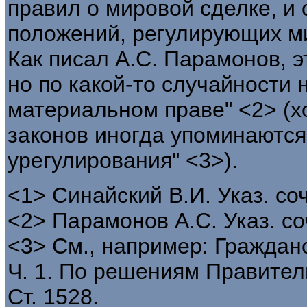
правил о мировой сделке, и
положений, регулирующих ми
Как писал А.С. Парамонов, э
но по какой-то случайности 
материальном праве" <2> (хо
законов иногда упоминаются
урегулирования" <3>).
<1> Синайский В.И. Указ. соч
<2> Парамонов А.С. Указ. соч
<3> См., например: Гражданс
Ч. 1. По решениям Правител
Ст. 1528.