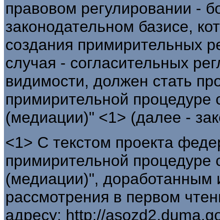
правовом регулировании - б
законодательном базисе, ко
создания примирительных ре
случая - согласительных рег
видимости, должен стать пр
примирительной процедуре 
(медиации)" <1> (далее - зак
<1> С текстом проекта феде
примирительной процедуре 
(медиации)", доработанным 
рассмотрения в первом чтен
адресу: http://asozd2.duma.go