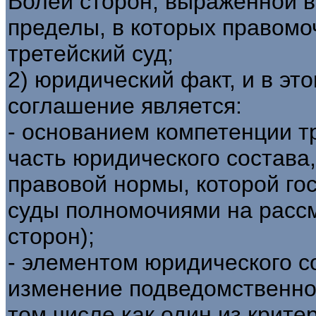
Волей сторон, выраженной в
пределы, в которых правом
третейский суд;
2) юридический факт, и в эт
соглашение является:
- основанием компетенции тр
часть юридического состава
правовой нормы, которой го
суды полномочиями на расс
сторон);
- элементом юридического 
изменение подведомственнос
том числе как один из крите