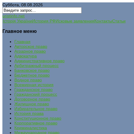
Суббота, 08.08.2026
uristinfo.net
Історія України
История РФ
Исковые заявления
Контакты
Статьи
Главное меню
Главная
Авторское право
Аграрное право
Адвокатура
Административное право
Арбитражный процесс
Банковское право
Бюджетное право
Водное право
Всемирная история
Гражданское право
Гражданский процесс
Договорное право
Жилищное право
Избирательное право
История права
Конституционное право
Корпоративное право
Криминалистика
Международное право