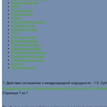
Налоговое право
ОБЖ
Охрана труда
Политология
Право
Прокурорский надзор
Римское право
Семейное право
ТГП
Трудовое право
Уголовное право
Уголовный процесс
Финансовое право
Хозяйственное право
Экологическое право
Учебные материалы
Кодексы
Военное право
7. Действие соглашения о международной подсудности - 7.6. Су
Договорное право
-
Договорное право (Под общ. ред. М.А. Рожко
Страница 7 из 7