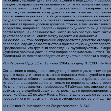
По общему правилу действие соглашения о подсудности распрост
предметом правопреемства понимаются те материальные правоо
материального права. Нормы процессуального правопреемства 
Поскольку соглашение о подсудности является частью обслужив
обоснованность указанного общего правила сомнений не вызывае
государства повышает или снижает степень предпринимательског
нее зависят прочие условия договора сторон, в том числе стоим
вследствие, например, реорганизации юридического лица в прин
соответствующей обязанностью, которые оно обслуживает. Заключ
действовало в отношениях между цедентом и должником.
На основании этих соображений определяется действие оговорки
перевозке, служит доказательством приема груза и удостоверяет
Предположим, что груз был поврежден и грузополучатель намере
Судебная практика дает на этот вопрос положительный ответ. П
Последний не может освободиться от действия оговорки о подсудн
<1> Решение Суда ЕС от 19 июня 1984 г. по делу N 71/83 Tilly Rus
Соглашение о подсудности между кредитором и должником не рас
другого лица, учитывая возможные варианты места судебного ра
Исключение из общего правила, определяющего действие соглашен
которой она распространяется только на первоначальные сторон
По мнению германского профессора Р. Гаймера, соглашение о по
возможность судебной защиты, т.е. речь идет о пророгационном
решение Суда ЕС по делу Russ v. Nova. В деле решался вопрос 
перевозчика и отправителя груза, в отношении третьего лица - д
<1> Geimer R. Internationales Zivilprozessrecht. S. 542.