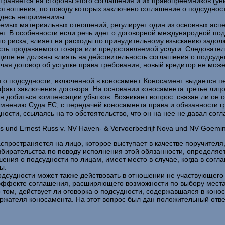
раняется на стороны этого соглашения и их правопреемников (ун
тношения, по поводу которых заключено соглашение о подсудност
здесь неприменимы.
аемых материальных отношений, регулирует один из основных асп
т. В особенности если речь идет о договорной международной под
о риска, влияет на расходы по принудительному взысканию задолж
ость продаваемого товара или предоставляемой услуги. Следовател
ципе не должны влиять на действительность соглашения о подсудно
ая договор об уступке права требования, новый кредитор не може
 о подсудности, включенной в коносамент. Коносамент выдается п
 факт заключения договора. На основании коносамента третье лицо
н добиться компенсации убытков. Возникает вопрос: связан ли он 
о мнению Суда ЕС, с передачей коносамента права и обязанности 
ости, ссылаясь на то обстоятельство, что он на нее не давал согл
s und Ernest Russ v. NV Haven- & Vervoerbedrijf Nova und NV Goemi
пространяется на лицо, которое выступает в качестве поручителя
збирательства по поводу исполнения этой обязанности, определя
ия о подсудности по лицам, имеет место в случае, когда в согла
ы.
дсудности может также действовать в отношении не участвующего 
 эффекте соглашения, расширяющего возможности по выбору места
о том, действует ли оговорка о подсудности, содержавшаяся в ко
ержателя коносамента. На этот вопрос был дан положительный отве