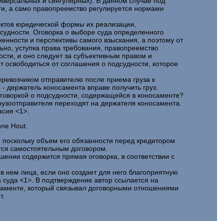
иверсальных и сингулярных). В данном случае под
и, а само правопреемство регулируется нормами
ектов юридической формы их реализации,
судности. Оговорка о выборе суда определенного
енности и перспективы самого взыскания, а поэтому от
ьно, уступка права требования, правопреемство
сти, и оно следует за субъективным правом и
т освободиться от соглашения о подсудности, которое
еревозчиком отправителю после приема груза к
 - держатель коносамента вправе получить груз.
оговоркой о подсудности, содержащейся в коносаменте?
грузоотправителя переходят на держателя коносамента.
асия <1>.
nne Hout.
, поскольку объем его обязанности перед кредитором
ется самостоятельным договором.
шении содержится прямая оговорка, в соответствии с
в нем лица, если оно создает для него благоприятную
 суда <1>. В подтверждение автор ссылается на
носаменте, который связывал договорными отношениями
т.