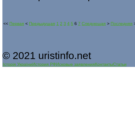
<<
Первая
<
Предыдущая
1
2
3
4
5
6
7
Следующая
>
Последняя
© 2021 uristinfo.net
Історія України
История РФ
Исковые заявления
Контакты
Статьи