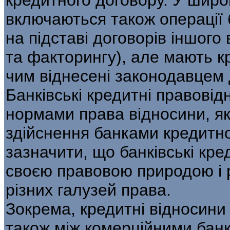
включаються також операції б
на підставі договорів іншого
та факторингу), але мають кр
чим віднесені законодавцем 
Банківські кредитні правові
нормами права відносини, як
здійснення банками кредитно
зазначити, що банківські кре
своєю правовою природою і
різних галузей права.
Зокрема, кредитні відносини
також між комерційними банк