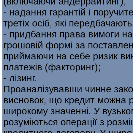
(включаючи андеррайтинг);
- надання гарантій і поручит
третіх осіб, які передбачают
- придбання права вимоги на
грошовій формі за поставлен
приймаючи на себе ризик ви
платежів (факторинг);
- лізинг.
Проаналізувавши чинне зако
висновок, що кредит можна р
широкому значенні. У вузько
розуміються операції з розмі
кредитного договору. У широ