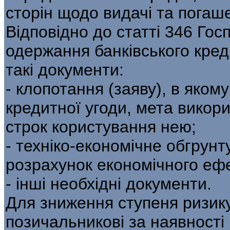
сторін щодо видачі та погаш
Відповідно до статті 346 Гос
одержання банківського кред
такі документи:
- клопотання (заяву), в яком
кредитної угоди, мета викори
строк користування нею;
- техніко-економічне обгрун
розрахунок економічного ефек
- інші необхідні документи.
Для зниження ступеня ризику
позичальникові за наявності