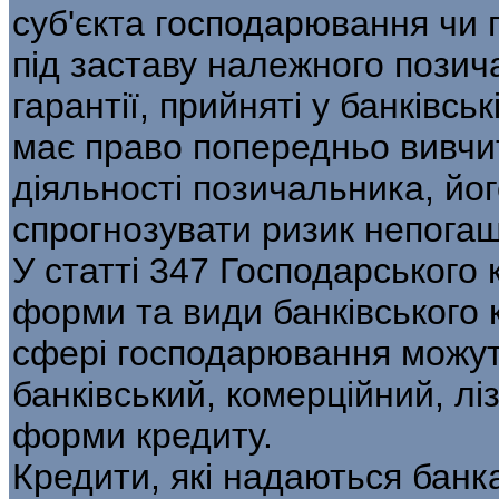
суб'єкта господарювання чи 
під заставу належного позича
гарантії, прийняті у банківсь
має право попередньо вивчит
діяльності позичальника, йо
спрогнозувати ризик непогаш
У статті 347 Господарського 
форми та види банківського к
сфері господарювання можут
банківський, комерційний, ліз
форми кредиту.
Кредити, які надаються банк