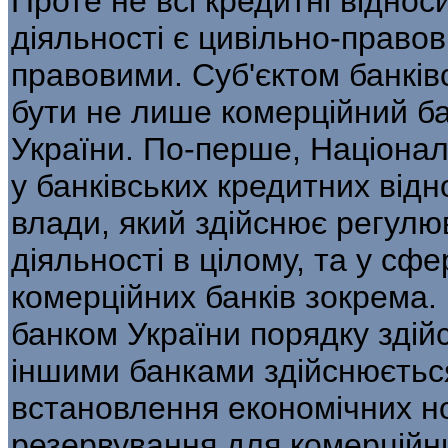
Проте не всі кредитні віднос
діяльності є цивільно-право
правовими. Суб'єктом банків
бути не лише комерційний ба
України. По-перше, Націонал
у банківських кредитних від
влади, який здійснює регулю
діяльності в цілому, та у сфе
комерційних банків зокрема
банком України порядку здій
іншими банками здійснюєтьс
встановлення економічних н
резервування для комерційни