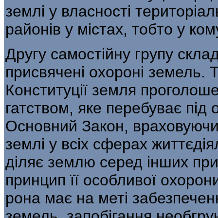
землі у власності територіал
районів у містах, тобто у ко
Другу самостійну групу склад
присвячені охороні земель. Та
Конституції земля проголош
гатством, яке перебуває пі
Основний Закон, враховуюч
землі у всіх сферах життєдіял
діляє землю серед інших при
принцип її особливої охорони
рона має на меті забезпечен
земель, запобігання необгр