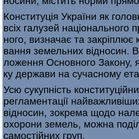
носини, містить норми прямої
Конституція України як голо
всіх галузей національного п
ного, визначає та закріплює
вання земельних відносин. В
ложення Основного Закону, я
ку держави на сучасному ета
Усю сукупність конституційни
регламентації найважливіши
відносин, зокрема щодо нале
охорони зе­мель, можна поділ
самостійних груп.