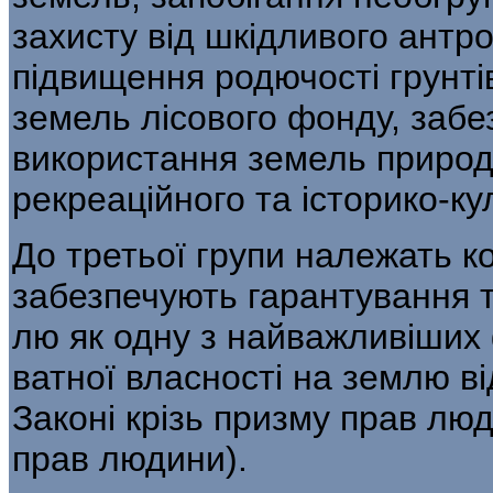
захисту від шкідливого антро
підвищення родючості грунті
земель лісового фонду, заб
ви­користання земель природ
рекре­аційного та історико-к
До третьої групи належать ко
забезпечують гарантування т
лю як одну з найважливіших
ватної власності на землю 
Зако­ні крізь призму прав люд
прав людини).