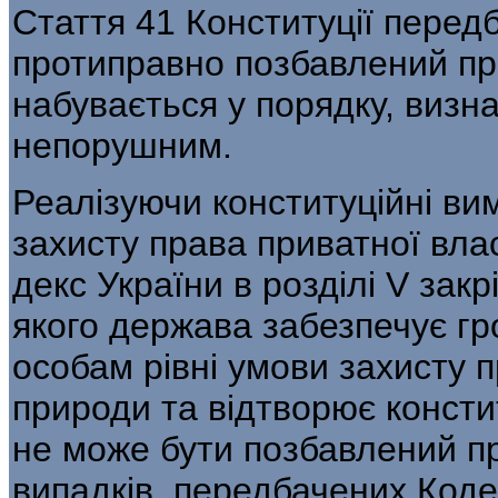
Стаття 41 Конституції перед
протиправно позбавлений пра
набувається у порядку, визна
непорушним.
Реалізуючи конституційні ви
захисту права приватної вла
декс України в розділі V зак
якого держава забезпечує г
особам рівні умови захисту п
природи та відтворює консти
не може бу­ти позбавлений пр
випадків, пе­редбачених Код