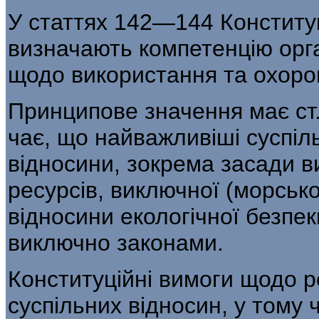
У статтях 142—144 Конституц
визначають компетенцію орга
щодо використання та охоро
Принципове значення має ст.
чає, що найважливіші суспіль
відно­сини, зокрема засади 
ресурсів, ви­ключної (морсько
відносини еколо­гічної безпе
виключно законами.
Конституційні вимоги щодо р
суспільних відносин, у тому ч