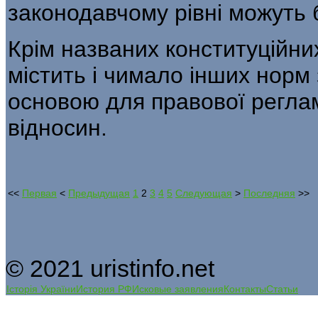
зако­нодавчому рівні можуть 
Крім названих конституційн
містить і чимало інших норм 
осно­вою для правової регла
відносин.
<<
Первая
<
Предыдущая
1
2
3
4
5
Следующая
>
Последняя
>>
© 2021 uristinfo.net
Історія України
История РФ
Исковые заявления
Контакты
Статьи