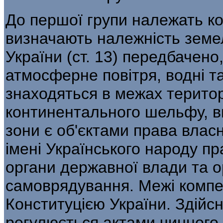
До першої групи належать ко
визначають належність земель
України (ст. 13) передбачено,
атмосферне повітря, водні та
знаходяться в межах територі
континенталь­ного шельфу, в
зони є об'єк­тами права власн
імені Україн­ського народу п
органи державної влади та о
самоврядування. Межі компет
Конституцією України. Здій­
регулюється актами чинного 