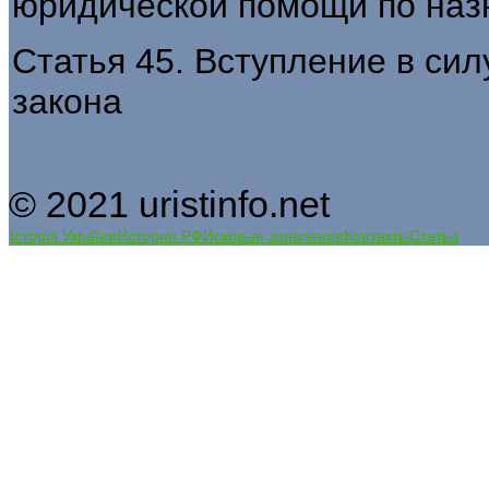
юридической помощи по на
Статья 45. Вступление в си
закона
© 2021 uristinfo.net
Історія України
История РФ
Исковые заявления
Контакты
Статьи