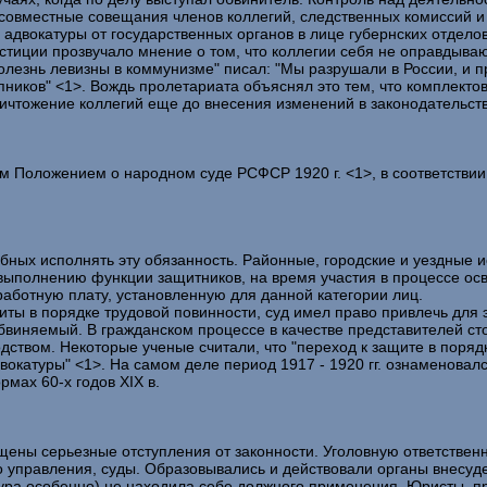
совместные совещания членов коллегий, следственных комиссий и
адвокатуры от государственных органов в лице губернских отдело
 юстиции прозвучало мнение о том, что коллегии себя не оправдыв
болезнь левизны в коммунизме" писал: "Мы разрушали в России, и 
пников" <1>. Вождь пролетариата объяснял это тем, что комплект
ичтожение коллегий еще до внесения изменений в законодательств
 Положением о народном суде РСФСР 1920 г. <1>, в соответствии 
обных исполнять эту обязанность. Районные, городские и уездны
 выполнению функции защитников, на время участия в процессе ос
аботную плату, установленную для данной категории лиц.
ты в порядке трудовой повинности, суд имел право привлечь для 
бвиняемый. В гражданском процессе в качестве представителей сто
дством. Некоторые ученые считали, что "переход к защите в поря
окатуры" <1>. На самом деле период 1917 - 1920 гг. ознаменовал
мах 60-х годов XIX в.
ы серьезные отступления от законности. Уголовную ответственнос
го управления, суды. Образовывались и действовали органы внесу
ра особенно) не находила себе должного применения. Юристы, при