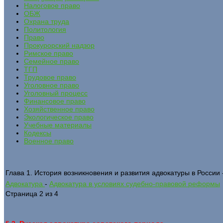
Налоговое право
ОБЖ
Охрана труда
Политология
Право
Прокурорский надзор
Римское право
Семейное право
ТГП
Трудовое право
Уголовное право
Уголовный процесс
Финансовое право
Хозяйственное право
Экологическое право
Учебные материалы
Кодексы
Военное право
Глава 1. История возникновения и развития адвокатуры в России 
Адвокатура
-
Адвокатура в условиях судебно-правовой реформы
Страница 2 из 4