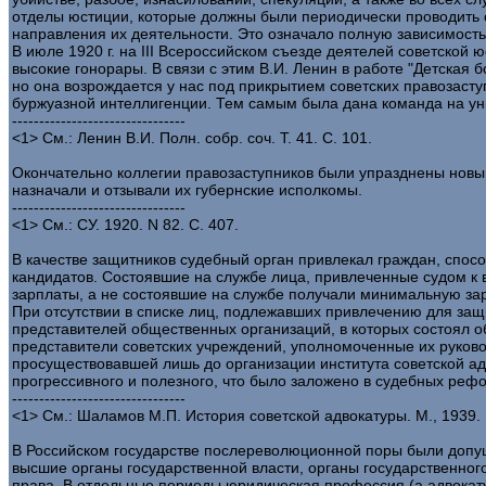
отделы юстиции, которые должны были периодически проводить 
направления их деятельности. Это означало полную зависимость 
В июле 1920 г. на III Всероссийском съезде деятелей советской
высокие гонорары. В связи с этим В.И. Ленин в работе "Детская 
но она возрождается у нас под прикрытием советских правозасту
буржуазной интеллигенции. Тем самым была дана команда на ун
--------------------------------
<1> См.: Ленин В.И. Полн. собр. соч. Т. 41. С. 101.
Окончательно коллегии правозаступников были упразднены новым
назначали и отзывали их губернские исполкомы.
--------------------------------
<1> См.: СУ. 1920. N 82. С. 407.
В качестве защитников судебный орган привлекал граждан, спос
кандидатов. Состоявшие на службе лица, привлеченные судом к
зарплаты, а не состоявшие на службе получали минимальную зар
При отсутствии в списке лиц, подлежавших привлечению для защи
представителей общественных организаций, в которых состоял о
представители советских учреждений, уполномоченные их руково
просуществовавшей лишь до организации института советской адв
прогрессивного и полезного, что было заложено в судебных рефор
--------------------------------
<1> См.: Шаламов М.П. История советской адвокатуры. М., 1939.
В Российском государстве послереволюционной поры были допущен
высшие органы государственной власти, органы государственно
права. В отдельные периоды юридическая профессия (а адвокату