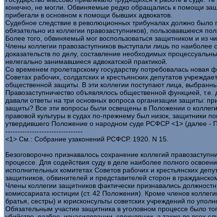
конечно, не могли. Обвиняемые редко обращались к помощи защи
прибегали в основном к помощи бывших адвокатов.
Судебное следствие в революционных трибуналах должно было п
обязательно из коллегии правозаступников), пользовавшееся пол
Более того, обвиняемый мог воспользоваться защитником и из чи
Члены коллегии правозаступников выступали лишь по наиболее 
доказательств по делу, составление необходимых процессуальны
нелегально занимавшиеся адвокатской практикой.
Со временем пролетарскому государству потребовалась новая фо
Советах рабочих, солдатских и крестьянских депутатов учреждае
общественной защиты. В эти коллегии поступают лица, выбранные
Правозаступничество объявлялось общественной функцией, т.е. 
давали ответы на три основных вопроса организации защиты: пр
защиты? Все эти вопросы были освещены в Положении о коллеги
правовой культуры в судах по-прежнему был низок, защитники по
утвердившего Положение о народном суде РСФСР <1> (далее - 
--------------------------------
<1> См.: Собрание узаконений РСФСР. 1920. N 15.
Безоговорочно признавалось сохранение коллегий правозаступни
процессе. Для содействия суду в деле наиболее полного освоен
исполнительных комитетах Советов рабочих и крестьянских депут
защитников, обвинителей и представителей сторон в гражданском
Члены коллегии защитников фактически признавались должностн
комиссариата юстиции (ст. 42 Положения). Кроме членов коллеги
братья, сестры) и юрисконсульты советских учреждений по упол
Обязательным участие защитника в уголовном процессе было тогд
убийстве, разбое, изнасиловании, спекуляции, а также во всех с