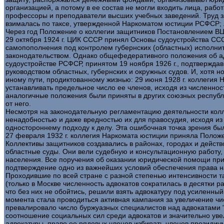
организацией, а потому в ее состав не могли входить лица, ра
профессоры и преподаватели высших учебных заведений. Труд 
взималась по таксе, утвержденной Наркоматом юстиции РСФСР;
Через год Положение о коллегии защитников Постановлением ВЦИ
29 октября 1924 г. ЦИК СССР принял Основы судоустройства СССР
самопополнения под контролем губернских (областных) исполни
законодательством. Однако общефедеративного положения об адв
судоустройстве РСФСР, принятом 19 ноября 1926 г., подтвержда
руководством областных, губернских и окружных судов. И, хотя 
иному пути, продиктованному жизнью: 29 июня 1928 г. коллегия
устанавливать предельное число ее членов, исходя из численно
аналогичные положения были приняты в других союзных респуб
от него.
Несмотря на законодательную регламентацию деятельности колл
ненадобностью и даже вредностью их для правосудия, исходя из 
одностороннему подходу к делу. Эта ошибочная точка зрения был
27 февраля 1932 г. коллегия Наркомата юстиции приняла Положе
Коллективы защитников создавались в районах, городах и дейст
областные суды. Они вели судебную и консультационную работу
населения. Все поручения об оказании юридической помощи прин
подтверждение одно из важнейших условий обеспечения права н
Проходившие по всей стране с разной степенью интенсивности та
(только в Москве численность адвокатов сократилась в десятки р
что без них не обойтись, решили взять адвокатуру под усиленны
момента стала проводиться активная кампания за увеличение чис
превалировало число буржуазных специалистов над адвокатами "
соотношение социальных сил среди адвокатов и значительно увел
адвокатуры, право ее рядовых членов избирать членов президиума