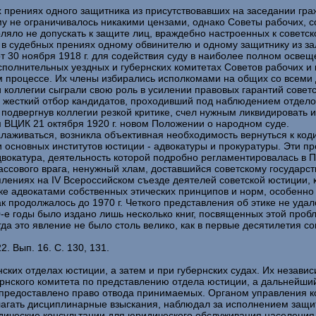
ных прениях одного защитника из присутствовавших на заседании г
у не ограничивалось никакими цензами, однако Советы рабочих, сол
оляло не допускать к защите лиц, враждебно настроенных к советск
 в судебных прениях одному обвинителю и одному защитнику из за
 30 ноября 1918 г. для содействия суду в наиболее полном освещ
сполнительных уездных и губернских комитетах Советов рабочих и
ом процессе. Их члены избирались исполкомами на общих со всем
коллегии сыграли свою роль в усилении правовых гарантий советс
 жесткий отбор кандидатов, проходивший под наблюдением отделов
, подвергнув коллегии резкой критике, счел нужным ликвидировать 
 ВЦИК 21 октября 1920 г. новом Положении о народном суде.
налаживаться, возникла объективная необходимость вернуться к ко
и основных институтов юстиции - адвокатуры и прокуратуры. Эти п
вокатура, деятельность которой подробно регламентировалась в П
ассового врага, ненужный хлам, доставшийся советскому государст
ениях на IV Всероссийском съезде деятелей советской юстиции, кот
отке адвокатами собственных этических принципов и норм, особенно
ак продолжалось до 1970 г. Четкого представления об этике не уда
-е годы было издано лишь несколько книг, посвященных этой проб
да это явление не было столь велико, как в первые десятилетия со
 Вып. 16. С. 130, 131.
ких отделах юстиции, а затем и при губернских судах. Их независ
рнского комитета по представлению отдела юстиции, а дальнейший
 предоставлено право отвода принимаемых. Органом управления 
лагать дисциплинарные взыскания, наблюдал за исполнением защи
ические консультации для юридического обслуживания населения.