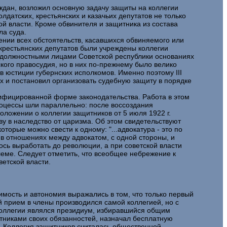
раждан, возложил основную задачу защиты на коллегии
датских, крестьянских и казачьих депутатов не только
ой власти. Кроме обвинителя и защитника из состава
ла суда.
ении всех обстоятельств, касавшихся обвиняемого или
 крестьянских депутатов были учреждены коллегии
и должностными лицами Советской республики основаниях
кого правосудия, но в них по-прежнему было велико
 юстиции губернских исполкомов. Именно поэтому III
их и постановил организовать судебную защиту в порядке
дифицированной форме законодательства. Работа в этом
роцессы шли параллельно: после воссоздания
оложении о коллегии защитников от 5 июля 1922 г.
ву в наследство от царизма. Об этом свидетельствуют
орые можно свести к одному: "...адвокатура - это по
 в отношениях между адвокатом, с одной стороны, и
лось выработать до революции, а при советской власти
леме. Следует отметить, что всеобщее небрежение к
ветской власти.
имость и автономия выражались в том, что только первый
 прием в члены производился самой коллегией, но с
коллегии являлся президиум, избиравшийся общим
тниками своих обязанностей, назначал бесплатную
 Коллегия защитников считалась общественной