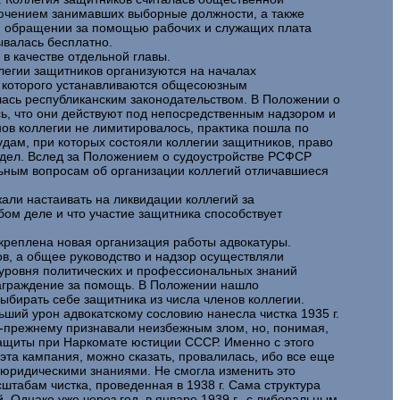
ключением занимавших выборные должности, а также
и обращении за помощью рабочих и служащих плата
валась бесплатно.
в качестве отдельной главы.
ллегии защитников организуются на началах
ы которого устанавливаются общесоюзным
лась республиканским законодательством. В Положении о
сь, что они действуют под непосредственным надзором и
нов коллегии не лимитировалось, практика пошла по
дам, при которых состояли коллегии защитников, право
х дел. Вслед за Положением о судоустройстве РСФСР
ьным вопросам об организации коллегий отличавшиеся
ли настаивать на ликвидации коллегий за
бом деле и что участие защитника способствует
акреплена новая организация работы адвокатуры.
ов, а общее руководство и надзор осуществляли
 уровня политических и профессиональных знаний
награждение за помощь. В Положении нашло
бирать себе защитника из числа членов коллегии.
ьший урон адвокатскому сословию нанесла чистка 1935 г.
 по-прежнему признавали неизбежным злом, но, понимая,
 защиты при Наркомате юстиции СССР. Именно с этого
эта кампания, можно сказать, провалилась, ибо все еще
 юридическими знаниями. Не смогла изменить это
штабам чистка, проведенная в 1938 г. Сама структура
 Однако уже через год, в январе 1939 г., с либеральным