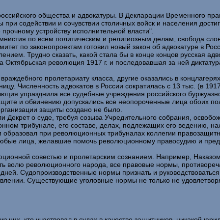
сийского общества и адвокатуры. В Декларации Временного правите
 при содействии и сочувствии столичных войск и населения дости
е прочному устройству исполнительной власти".
нистия по всем политическим и религиозным делам, свобода слова,
митет по законопроектам готовил новый закон об адвокатуре в Р
лением. Трудно сказать, какой стала бы в конце концов русская ад
 а Октябрьская революция 1917 г. и последовавшая за ней диктат
раждебного пролетариату класса, другие оказались в концлагерях
цу. Численность адвокатов в России сократилась с 13 тыс. (в 1917 г.
олюция упразднила все судебные учреждения российского буржуазн
защите и обвинению допускались все неопороченные лица обоих п
рганизации защиты создано не было.
и Декрет о суде, требуя созыва Учредительного собрания, освобо
онном трибунале, его составе, делах, подлежащих его ведению, на
ии образовал при революционных трибуналах коллегии правозащит
 любые лица, желавшие помочь революционному правосудию и пре
ционной совестью и пролетарским сознанием. Например, Наказом 
гать волю революционного народа, все правовые нормы, противоре
ледней. Судопроизводственные нормы признать и руководствоваться
явлении. Существующие уголовные нормы не только не удовлетвор
из них, кто участвовал в судах в качестве защитников, никакой юр