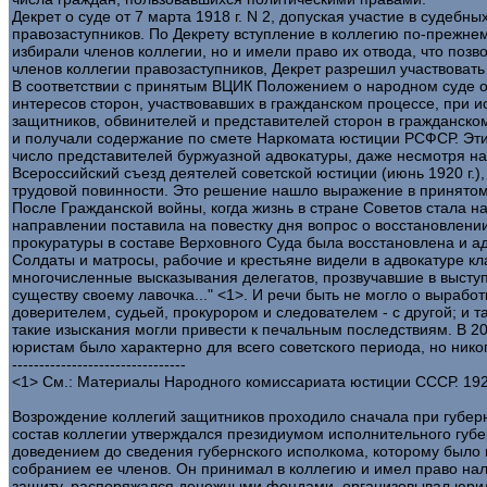
Декрет о суде от 7 марта 1918 г. N 2, допуская участие в судеб
правозаступников. По Декрету вступление в коллегию по-прежнем
избирали членов коллегии, но и имели право их отвода, что позв
членов коллегии правозаступников, Декрет разрешил участвовать
В соответствии с принятым ВЦИК Положением о народном суде от
интересов сторон, участвовавших в гражданском процессе, при и
защитников, обвинителей и представителей сторон в гражданск
и получали содержание по смете Наркомата юстиции РСФСР. Эти 
число представителей буржуазной адвокатуры, даже несмотря на
Всероссийский съезд деятелей советской юстиции (июнь 1920 г.)
трудовой повинности. Это решение нашло выражение в принятом
После Гражданской войны, когда жизнь в стране Советов стала 
направлении поставила на повестку дня вопрос о восстановлени
прокуратуры в составе Верховного Суда была восстановлена и ад
Солдаты и матросы, рабочие и крестьяне видели в адвокатуре кл
многочисленные высказывания делегатов, прозвучавшие в выступл
существу своему лавочка..." <1>. И речи быть не могло о выраб
доверителем, судьей, прокурором и следователем - с другой; и т
такие изыскания могли привести к печальным последствиям. В 20
юристам было характерно для всего советского периода, но никог
--------------------------------
<1> См.: Материалы Народного комиссариата юстиции СССР. 1922.
Возрождение коллегий защитников проходило сначала при губернс
состав коллегии утверждался президиумом исполнительного губе
доведением до сведения губернского исполкома, которому было
собранием ее членов. Он принимал в коллегию и имел право на
защиту, распоряжался денежными фондами, организовывал юрид