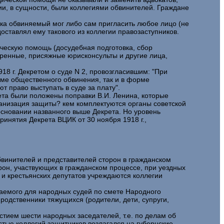
ии, в сущности, были коллегиями обвинителей. Граждане
ка обвиняемый мог либо сам пригласить любое лицо (не
оставлял ему такового из коллегии правозаступников.
ческую помощь (досудебная подготовка, сбор
еренные, присяжные юрисконсульты и другие лица,
8 г. Декретом о суде N 2, провозгласившим: "При
орме общественного обвинения, так и в форме
 право выступать в суде за плату".
ета были положены поправки В.И. Ленина, которые
ганизация защиты? кем комплектуются органы советской
сновании названного выше Декрета. Но уровень
ринятия Декрета ВЦИК от 30 ноября 1918 г.,
бвинителей и представителей сторон в гражданском
рон, участвующих в гражданском процессе, при уездных
 и крестьянских депутатов учреждаются коллегии
аемого для народных судей по смете Народного
родственники тяжущихся (родители, дети, супруги,
стием шести народных заседателей, т.е. по делам об
остью коллегий защитников возлагался на губернские