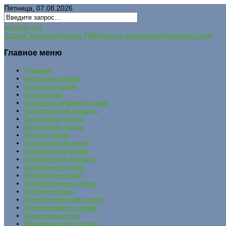
Пятница, 07.08.2026
uristinfo.net
Історія України
История РФ
Исковые заявления
Контакты
Статьи
Главное меню
Главная
Авторское право
Аграрное право
Адвокатура
Административное право
Арбитражный процесс
Банковское право
Бюджетное право
Водное право
Всемирная история
Гражданское право
Гражданский процесс
Договорное право
Жилищное право
Избирательное право
История права
Конституционное право
Корпоративное право
Криминалистика
Международное право