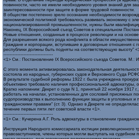
повинности, часто не имели необходимого уровня знаний для з
заинтересованности при защите в форме трудовой повинности.
В обществе постепенно зрело осознание необходимости возрожден
экономической политикой требовалось развивать экономику с эл
национализированной промышленности, нужны были квалифици
Наконец, IX Всероссийский съезд Советов в специальном Постан
Новые отношения, созданные в процессе революции и на основе 
Для разрешения всякого рода конфликта в области имуществен
Граждане и корпорации, вступившие в договорные отношения с г
республики должны быть подняты на соответствующую высоту" <
--------------------------------
<1> См.: Постановление IX Всероссийского съезда Советов. М.: И
С этого момента активизировалась законодательная деятельност
состояла из народных, губернских судов и Верховного Суда РСФС
В результате судебной реформы 1922 г. была учреждена прокурат
объективно требовало наличия профессиональной адвокатуры, одн
Кратко напомним: Декрет о суде N 1, принятый 22 ноября 1917 г
работать на началах, установленных для сословий присяжных по
судопроизводства к выполнению функции защиты в уголовных и п
гражданскими правами" (ст. 3). Однако в Декрете не определял
течение первых пяти лет советской власти <1>.
--------------------------------
<1> См.: Кучерена А.Г. Роль адвокатуры в становлении гражданско
Инструкция Народного комиссариата юстиции революционного тр
правозаступников, члены которых могли выступать на судебном
числа граждан, пользовавшихся политическими правами.