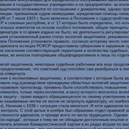
ботавшие в государственных учреждениях и на предприятиях, за ис
защитников оплачивался по соглашению с доверителем, однако пр
 лицам, признанным судом неимущими, юридическая помощь оказы
К от 7 июня 1923 г. было включено в Положение о судоустройстве 
 и союзных республик, в ст. 17 которых было определено, что ко
тельных комитетов на основе особого положения, общие принцип
окатуре в то время издано не было, ее деятельность регулирова
вшем установленный ранее статус коллегий защитников, указывало
новое Положение установило правило, согласно которому число чле
 Наркомата юстиции РСФСР предоставила губернским и окружным су
сти населения соответствующей территории и количества судебны
ликах, во многом повторявшие общефедеративное и лишь по отдел
егий защитников, некоторые судебные работники все еще продолжа
предположения, что советский суд способен сам разобраться в лю
а отвергнута.
ние о коллективных защитниках, в соответствии с которым была з
вовали под руководством президиума областных коллегий защитник
, правовую пропаганду, призваны были способствовать повышению
имались только через коллектив, в кассу которого вносилось воз
а защиту - право каждого обращающегося по своему усмотрению вы
к называемые чистки не могли не затронуть адвокатуру, но наибол
аз). Начиная с 1936 г. ситуация стала меняться. И хотя адвокатов
й контроль. С этой целью в ноябре был образован отдел правовой
ленности адвокатов, и прежде всего из числа трудящихся. Однако 
из народа", которые к тому же не обладали достаточным опытом и
ичить влияние Коммунистической партии в их рядах вторая по мас
 и председателя - все это затрудняло тотальный контроль над ней.