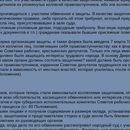
тников из упомянутых коллегий правозаступников, ибо эти коллег
роизводиться с участием обвинения и защиты. В качестве защитни
итическими правами, либо просить об этом трибунал, который пред
сла лиц, присутствовавших в зале суда.
сложным уголовным делам, подсудным трибуналу. Всю иную юриди
х документов и т.п.) гражданам оказывали бывшие присяжные пов
рма организации защиты, и такая форма была введена 7 марта 191
тся коллегия лиц, посвятивших себя правозаступничеству, как в ф
 Советами рабочих, крестьянских депутатов. Только эти лица имеют
должно было защищать интересы трудового народа. В основу Декр
и каком органе должны состоять защитники? какой должна быть ор
и правозаступников, изданном Советом депутатов трудящихся на о
пали в зависимость от местных властей, которая усилилась после п
Положение).
ков, которые теперь стали именоваться коллегиями защитников, о
ия всех обстоятельств, касающихся обвиняемого или интересов сто
атов и при губернских исполнительных комитетах Советов рабочих
 процессе (ст. 40 Положения).
ыми лицами и получали содержание в размере оклада, устанавлив
и, защитником и представителем сторон в суде могли быть близкие 
номочию их руководящих органов.
а, когда дело по его обвинению рассматривал народный суд с уча
лучаях, когда по делу выступал обвинитель. Контроль над деятельн