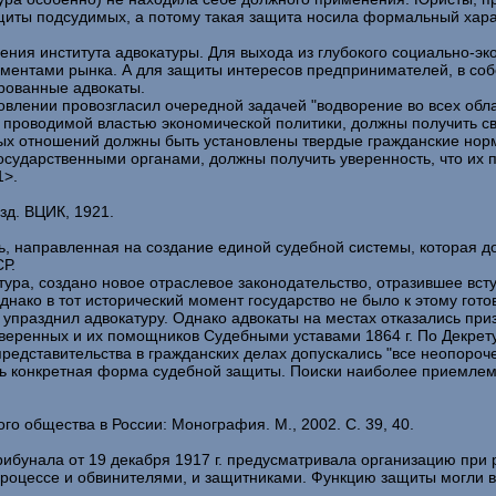
ащиты подсудимых, а потому такая защита носила формальный хара
ия института адвокатуры. Для выхода из глубокого социально-эко
ементами рынка. А для защиты интересов предпринимателей, в соб
рованные адвокаты.
овлении провозгласил очередной задачей "водворение во всех обл
проводимой властью экономической политики, должны получить св
ных отношений должны быть установлены твердые гражданские нор
осударственными органами, должны получить уверенность, что их
1>.
зд. ВЦИК, 1921.
ь, направленная на создание единой судебной системы, которая 
Р.
ура, создано новое отраслевое законодательство, отразившее всту
ако в тот исторический момент государство не было к этому гото
., упразднил адвокатуру. Однако адвокаты на местах отказались пр
веренных и их помощников Судебными уставами 1864 г. По Декрету
редставительства в гражданских делах допускались "все неопоро
ась конкретная форма судебной защиты. Поиски наиболее приемлем
го общества в России: Монография. М., 2002. С. 39, 40.
ибунала от 19 декабря 1917 г. предусматривала организацию при
 процессе и обвинителями, и защитниками. Функцию защиты могли