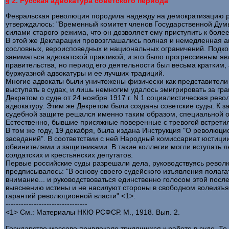
§ 2. Русская адвокатура советского периода
Февральская революция породила надежду на демократизацию рос
утверждалось: "Временный комитет членов Государственной Думы
силами старого режима, что он дозволяет ему приступить к боле
В этой же Декларации провозглашались полная и немедленная ам
сословных, вероисповедных и национальных ограничений. Подко
заниматься адвокатской практикой, и это было прогрессивным яв
правительства, но период его деятельности был весьма кратким,
буржуазной адвокатуры и ее лучших традиций.
Многие адвокаты были уничтожены физически как представители в
выступать в судах, и лишь немногим удалось эмигрировать за грани
Декретом о суде от 24 ноября 1917 г. N 1 социалистическая рев
адвокатуру. Этим же Декретом были созданы советские суды. К 
судебной защите решался именно таким образом, специальной о
Естественно, бывшие присяжные поверенные с тревогой встретил
В том же году, 19 декабря, была издана Инструкция "О революци
заседаний". В соответствии с ней Народный комиссариат юстиц
обвинителями и защитниками. В такие коллегии могли вступать
солдатских и крестьянских депутатов.
Первые российские суды разрешали дела, руководствуясь револю
предписывалось: "В основу своего судейского изъявления пола
внимание... и руководствоваться единственно голосом этой пос
выяснению истины и не насилуют стороны в свободном волеизъ
гарантий революционной власти" <1>.
--------------------------------
<1> См.: Материалы НКЮ РСФСР. М., 1918. Вып. 2.
Государство массово привлекало трудящихся к работе в суде. Те 