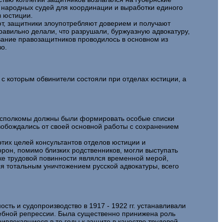
 народных судей для координации и выработки единого
в юстиции.
ают, защитники злоупотребляют доверием и получают
правильно делали, что разрушали, буржуазную адвокатуру,
ование правозащитников проводилось в основном из
о.
с которым обвинители состояли при отделах юстиции, а
е исполкомы должны были формировать особые списки
вобождались от своей основной работы с сохранением
этих целей консультантов отделов юстиции и
рон, помимо близких родственников, могли выступать
дке трудовой повинности являлся временной мерой,
ся тотальным уничтожением русской адвокатуры, всего
ть и судопроизводство в 1917 - 1922 гг. устанавливали
дебной репрессии. Была существенно принижена роль
влекавшиеся в те годы к защите в качестве трудовой