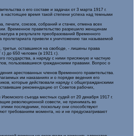
льства о его составе и задачах от 3 марта 1917 г.
г в настоящее время такой степени успеха над темными
 печати, союзов, собраний и стачек, отмена всех
оссии. Временное правительство разрешило женщинам
вокатура в результате преобразований Временного
ура пролетариата привели к уничтожению так называемой
, третьи, оставшиеся на свободе, - лишены права
) до 650 человек (в 1921 г.).
ого государства, а наряду с ними присяжную и частную
олов, пользовавшиеся гражданскими правами. Вопрос о
ждения арестованных членов Временного правительства.
лагаемых им наказаниях и о порядке ведения его
ников, которые действовали наряду с общегражданскими
дставившие рекомендацию от Советов рабочих,
Изюмского съезда местных судей от 20 декабря 1917 г.
чащие революционной совести, не принимать во
 этими последними, поскольку они способствуют
яют требованиям момента, но и не предусматривают
идической помощи не оказывали и заменить адвокатов,