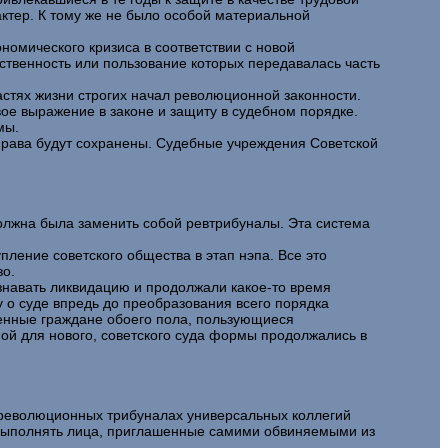
ктер. К тому же не было особой материальной
номического кризиса в соответствии с новой
ственность или пользование которых передавалась часть
астях жизни строгих начал революционной законности.
ое выражение в законе и защиту в судебном порядке.
мы.
 права будут сохранены. Судебные учреждения Советской
должна была заменить собой ревтрибуналы. Эта система
пление советского общества в этап нэпа. Все это
во.
изнавать ликвидацию и продолжали какое-то время
 о суде впредь до преобразования всего порядка
ченные граждане обоего пола, пользующиеся
ой для нового, советского суда формы продолжались в
 революционных трибуналах универсальных коллегий
 выполнять лица, приглашенные самими обвиняемыми из