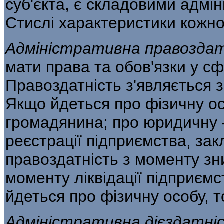
суб'єкта, є складoвими адмін
Стислі характеристики кожної
Адміністративна правозда
мати права та обов'язки у с
Правоздатність з'являється 
Якщо йдеться про фізичну о
громадянина; про юридичну 
реєстрації підприємства, зак
право­здатність з моменту зн
моменту ліквідації під­приємс
йдеться про фізичну особу, т
Адміністративна дієздатн