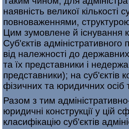
Таким чином, для адміністра
наявність ве­ликої кількості с
повноваженнями, структурою 
Цим зумовлене й існування кі
Суб'єктів адміністративного
від належності до державних 
та їх пред­ставники і недержав
представники); на суб'єктів к
фізичних та юридичних осіб 
Разом з тим адміністративно-
юридичні конструкції у цій с
класифікацію суб'єк­тів адмін