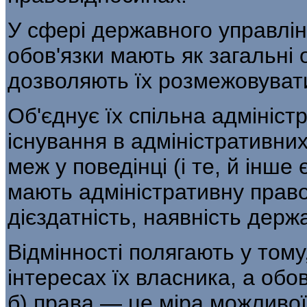
У сфері державного управлін
обов'язки мають як загальні о
дозволяють їх розмежовуват
Об'єднує їх спільна адмініс
існування в адміністративни
меж у поведінці (і те, й ін­ше
мають адміністративну правоз
дієздатність, наявність держ
Відмінності полягають у тому
інтересах їх власника, а обов
б) права — це міра можливої