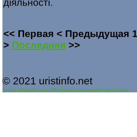
діяльності.
<<
Первая
<
Предыдущая
>
Последняя
>>
© 2021 uristinfo.net
Історія України
История РФ
Исковые заявления
Контакты
Статьи