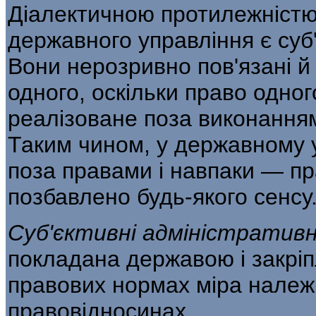
Діалектичною протилежністю 
державного управління є суб'
Вони нерозривно пов'язані й
одного, оскільки право одног
реалізоване поза виконанням
Та­ким чином, у державному у
поза правами і навпаки — п
позбавлено будь-якого сенсу
Суб'єктивні адміністративн
покладана дер­жавою і закрі
правових нормах міра належн
правовідносинах.