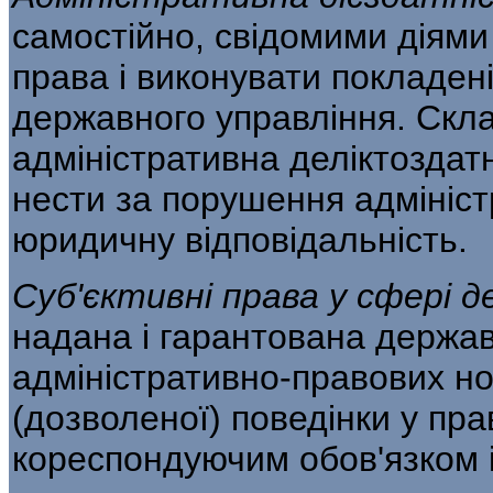
самостійно, сві­домими діям
права і виконувати покладені
державного управління. Скла
адміністративна деліктоздатн
нести за пору­шення адмініс
юридичну відповідальність.
Суб'єктивні права у сфері 
надана і гаран­тована держав
адміністративно-правових н
(дозволеної) поведінки у пра
кореспондуючим обов'язком 