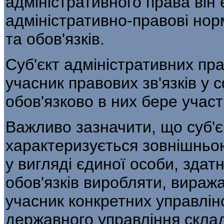
адміністративного права він 
адміністративно-правові но
та обов'язків.
Суб'єкт адміністративних п
учасник правових зв'язків у с
обов'язково в них бере участ
Важливо зазначити, що суб'є
характеризу­ється зовнішньо
у вигляді єдиної особи, здат
обов'язків виробляти, вираж
учасник конкретних управлінс
державного управління склад