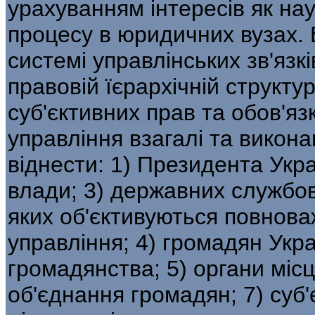
урахуванням інтересів як нау
процесу в юридичних вузах. 
системі управлінських зв'язк
правовій їєрархічній структур
суб'єктивних прав та обов'яз
управління взагалі та викона
віднести: 1) Президента Укра
влади; 3) державних службовці
яких об'єктивуються повнова
управління; 4) громадян Украї
громадянства; 5) органи міс
об'єднан­ня громадян; 7) суб'