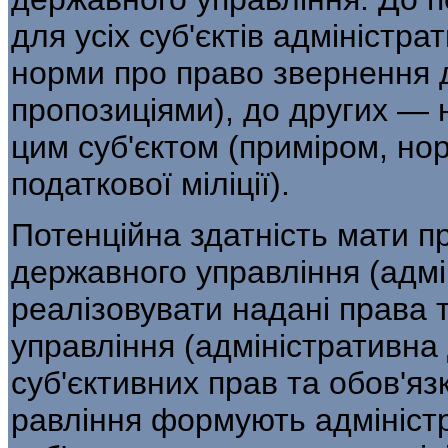
для усіх суб'єктів адміністр
норми про пра­во звернення 
пропозиціями), до других — н
цим суб'єктом (приміром, но
податкової міліції).
Потенційна здатність мати пр
державного управління (адмі
реалізовувати надані права 
управління (адміністративна д
суб'єктивних прав та обов'яз
равління формують адмініст