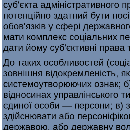
суб'єкта ад­міністративного 
потенційно здатний бути носі
обов'язків у сфері державно
мати комплекс соціальних п
дати йому суб'єктивні права 
До таких особливостей (соці
зовніш­ня відокремленість, я
системоутворюючих ознак; б)
відносинах управлінського ти
єдиної особи — персони; в) з
здійснювати або персоніфіко
державою, або дер­жавну вол