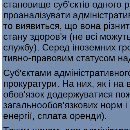
становище суб'єктів одного 
проаналізувати адміністрати
то виявиться, що вона різ­нит
стану здоров'я (не всі можут
службу). Серед іноземних гр
тивно-правовим статусом над
Суб'єктами адміністративного
прокура­тури. На них, як і на 
обов'язок додер­жуватися по
загальнообов'язкових норм і
енергії, сплата оренди).