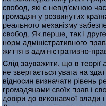
свобод, які є невід'ємною ч
громадян у розвинутих країна
реального механізму забезпеч
свобод. Як перше, так і друг
норм адмініст­ративного прав
життя в адміністративно-пра
Слід зауважити, що в теорії
не звер­тається увага на зда
відносин визначати рівень р
громадянами своїх прав і сво
довіри до виконавчої влади і