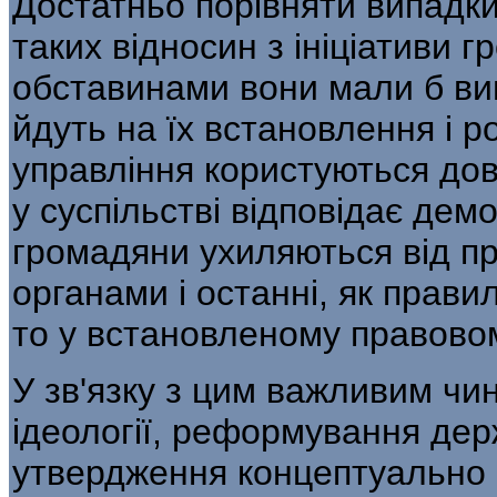
Достатньо порівняти випадк
та­ких відносин з ініціативи
обставинами во­ни мали б в
йдуть на їх встановлення і р
управління користуються дові
у суспільстві відповідає де
громадяни ухиляються від пр
ор­ганами і останні, як прави
то у встанов­леному правово
У зв'язку з цим важливим ч
ідеології, реформування дер
утвердження концептуально н