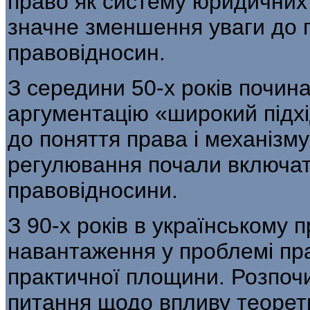
право як систему юридичних
значне зменшення уваги до 
правовідносин.
З середини 50-х років почина
аргу­ментацію «широкий підхі
до поняття права і механізм
регулювання почали включати
правовідносини.
З 90-х років в українському 
навантаження у проблемі пра
практичної площини. Розпочи
питання щодо впливу теорет