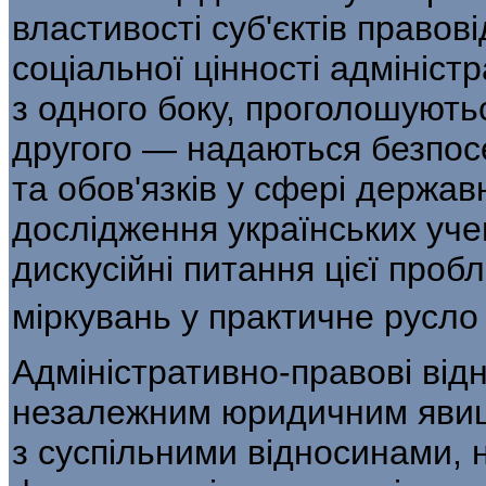
властивості суб'єктів правов
со­ціальної цінності адмініс
з одного боку, проголошуютьс
другого — надаються безпо­
та обов'язків у сфері держав
дослідження українських уч
дискусійні питання цієї проб
міркувань у прак­тичне русло
Адміністративно-правові від
неза­лежним юридичним явищ
з суспільними відносинами,