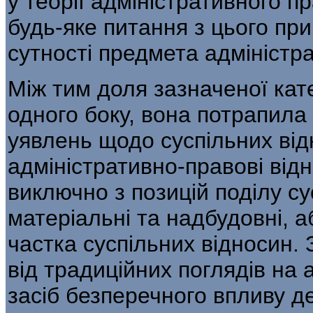
у теорії адміністративного 
будь-яке пи­тання з цього пр
сутності предмета адмініст­р
Між тим доля зазначеної кат
одного боку, вона потрапила 
уявлень щодо суспільних від
адміністративно-правові відн
виключно з позицій поділу су
матеріальні та надбудовні, аб
частка суспільних відно­син.
від традиційних поглядів на 
засіб безперечного впливу де