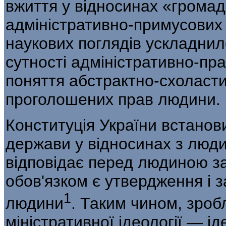
вжиття у відносинах «грома
адміністративно-примусових 
наукових поглядів ускладни
сутності адміністративно-пра
поняття абстрактно-схоласти
про­голошених прав людини.
Конституція України встано
держави у відносинах з люд
відповідає перед людиною за 
обов'язком є утвердження і з
1
людини
. Таким чином, зроб
міністративної ідеології — і