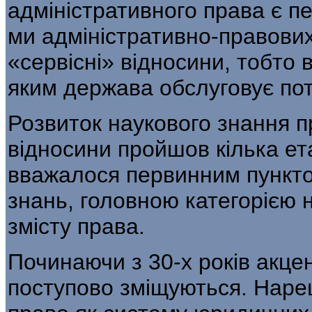
адміністративного права є п
ми адміністративно-правових
«сервісні» відно­сини, тобто 
яким держава обслуговує по
Розвиток наукового знання п
відносини пройшов кілька ета
вважалося первинним пункто
знань, головною категорією 
змісту права.
Починаючи з 30-х років акце
посту­пово зміщуються. Наре