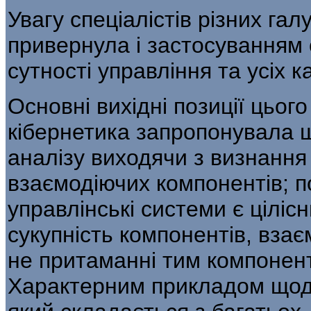
Увагу спеціалістів різних га
привернула і за­стосуванням
сутності управління та усіх к
Основні вихідні позиції цього
кібернетика за­пропонувала 
аналізу виходячи з визнання
взаємодіючих компонентів; по
управлінські системи є ціліс
сукупність компонентів, взає
не прита­манні тим компонен
Характерним прикла­дом щодо