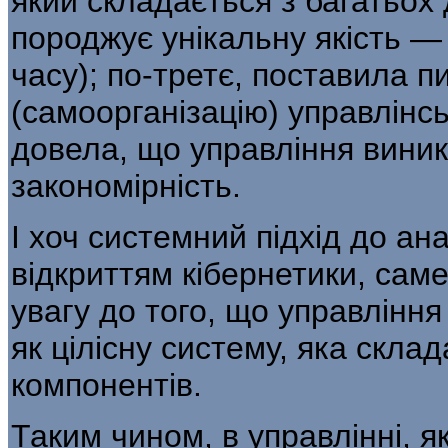
який складається з багатьох 
породжує унікальну якість — 
часу); по-третє, поставила 
(самоор­ганізацію) управлінс
довела, що управління ви­ник
закономірність.
І хоч системний підхід до ана
відкриттям кі­бернетики, са
увагу до того, що управління
як цілісну систему, яка скла
компонентів.
Таким чином, в управлінні, я