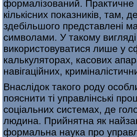
формалі­зований. Практичне 
кількісних показни­ків, там, д
здебільшого представлені м
символами. У такому вигляд
використовуватися лише у сф
калькуляторах, касових апара
навігаційних, криміналістичн
Внаслідок такого роду особл
пояснити ті управлінські проц
соціальних системах, де го­
людина. Прийнятна як найза
формальна наука про управл