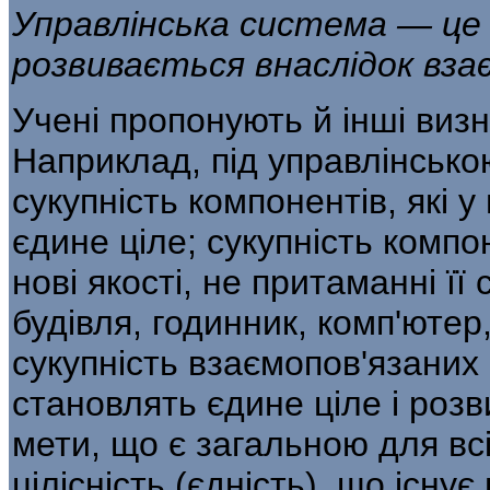
Управлінська система — це є
розвивається
внаслідок вза
Учені пропонують й інші виз
Наприклад, під управлінськ
сукупність компонентів, які у
єдине ціле; сукупність компо
нові якості, не притаманні її
будівля, годинник, комп'ютер
сукупність вза­ємопов'язаних 
становлять єдине ціле і роз­
мети, що є загальною для всі
цілісність (єдність), що існує