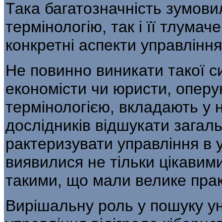
Така багатозначність зумовил
терміно­логію, так і її тлумач
конкретні аспекти уп­равлін
Не повинно виникати такої си
економісти чи юристи, опер
термінологією, вкладають у н
дослідників відшукати загал
рактеризувати управління в 
виявилися не тільки цікавими
такими, що мали велике прак
Вирішальну роль у пошуку у