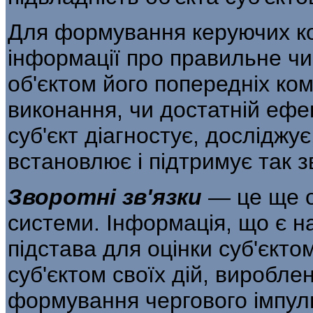
Для формування керуючих ко
інформації про правильне ч
об'єктом його попередніх ко­м
виконання, чи достатній ефе
суб'єкт діагностує, досліджує
вста­новлює і підтримує так з
Зворотні зв'язки
—
це ще 
системи. Інформація, що є на
підстава для оцінки суб'єкто
суб'єктом своїх дій, виробле
формування чергового імпуль