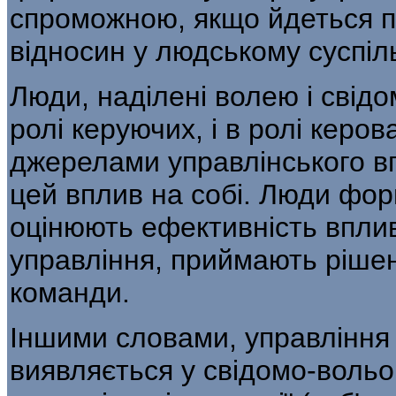
спроможною, якщо йдеться пр
відносин у людському суспіль
Люди, наділені волею і свідо
ролі керую­чих, і в ролі керо
джерелами управлінського впл
цей вплив на собі. Люди фор
оцінюють ефективність впливу
управління, приймають рішен
команди.
Іншими словами, управління
виявляється у свідомо-вольов