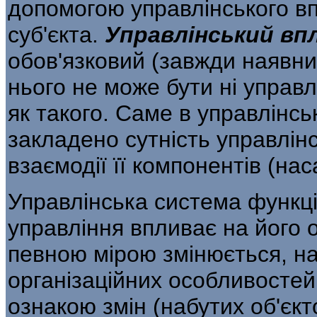
допомогою управлінського вп
суб'єкта.
Управлінський
вп
обов'язковий (завжди наявни
нього не може бути ні управл
як такого. Саме в управлінськ
закладено сутність управлінсь
взаємодії її компонентів (нас
Управлінська система функці
управ­ління впливає на його о
певною мірою змі­нюється, н
організаційних особливосте
ознакою змін (набутих об'єкт