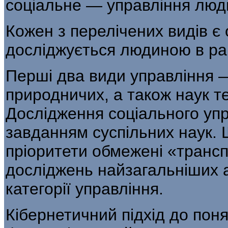
соціальне — управління людь
Кожен з перелічених видів є 
досліджується лю­диною в ра
Перші два види управління 
природничих, а також наук т
Дослідження соціального упр
завданням суспільних наук. Щ
пріоритети обмежені «трансп
досліджень найзагальніших 
категорії управління.
Кібернетичний підхід до поня