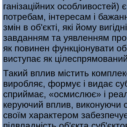
ганізаційних особливостей) є
потребам, інтере­сам і бажан
змін в об'єкті, які йому вигід­
завданням та уявленням про т
як повинен функціонувати об'
виступає як цілеспрямований
Такий вплив містить комплек
виробляє, формує і видає суб
сприймає, «осмислює» і реалі
керуючий вплив, виконуючи с
своїм характером забезпечує
підвладність об'єкта суб'єктов