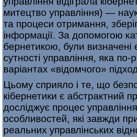
управління відіграла кібернет
митецтво управління) — наук
та процеси отримання, збері
інформації. За допомогою кат
бернетикою, були визначені 
сутності управління, яка по-
варіантах «відомчого» підход
Цьому сприяло і те, що безп
кіберне­тики є абстрактний п
досліджує процес управління
особливостей, які завжди пр
реальних управлінських відн