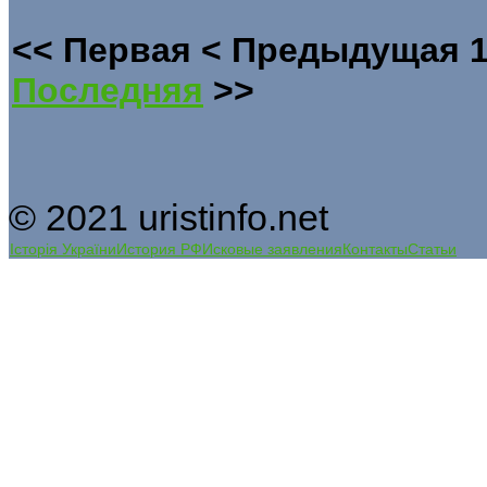
<<
Первая
<
Предыдущая
Последняя
>>
© 2021 uristinfo.net
Історія України
История РФ
Исковые заявления
Контакты
Статьи