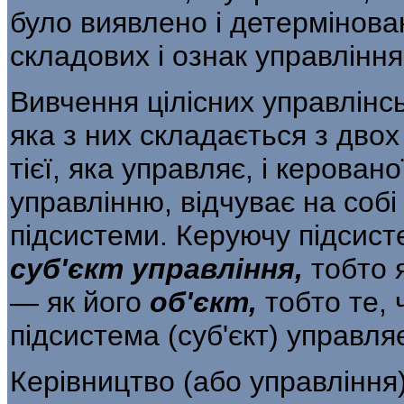
було виявлено і детермінован
складових і ознак управлінн
Вивчення цілісних управлінс
яка з них складається з двох
тієї, яка управляє, і керовано
управлінню, відчуває на собі
підсистеми. Керуючу підсист
суб'єкт управління,
тобто 
— як його
об'єкт,
тобто те,
підсистема (суб'єкт) управля
Керівництво (або управління)