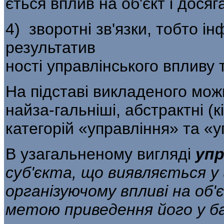
ється вплив на об'єкт і дося
4) зворотні зв'язки, тобто і
результатив­
ності управлінського впливу та
На підставі викладеного мо
найза-гальніші, абстрактні (
категорій «управління» та «
В узагальненому вигляді
упр
суб'єкта, що ви­являється у
організуючому впливі на об'
метою приведення його у ба