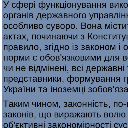
У сфері функціонування вико
органів дер­жавного управлі
особливо суворо. Вона міс­т
актах, починаючи з Конституц
правило, згідно із законом і
норми є обов'язковими для вс
чи не відмінені, всі державні
представники, форму­вання г
України та іноземці зобов'яз
Таким чином, законність, по
законів, що виражають волю 
об'єктивні закономірно­сті су