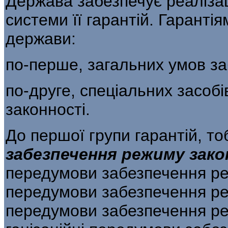
Держава забезпечує реаліза
системи її га­рантій. Гаранті
держави:
по-перше, загальних умов за
по-друге, спеціальних засоб
законності.
До першої групи гарантій, т
забезпечення ре­
жиму зако
передумови забезпечення ре­
передумови забезпечення режи
передумови забезпечення реж