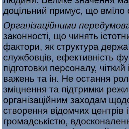
доцільний примус, що вміло о
Організаційними передумо
законності, що чинять істотни
фактори, як структура держав
службовців, ефективність фу
підготовки персоналу, чіткий
важень та ін. Не остання ро
зміцнення та підтрим­ки реж
організаційним заходам щодо
створення відомчих центрів ін
громадськістю, вдосконалення