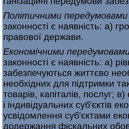
ганізаційні передумови забе
Політичними передумовам
законності є наяв­ність: а) г
правової держави.
Економічними передумовам
законності є наяв­ність: а) рі
забезпечуються життєво необ
необхідних для підтримки та
товарів, капіталів, послуг; 
і ін­дивідуальних суб'єктів ек
усвідомлення суб'єкта­ми еко
додержання фіскальних обов