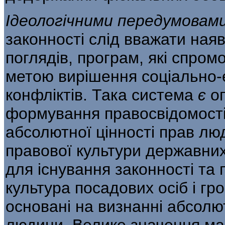
Ідеологічними передумовам
законності слід вважати наяв
поглядів, програм, які спро­м
метою вирішення соціально-е
конфліктів. Така система
є
о
формування правосвідомості
абсолютної цінно­сті прав лю
правової культури державних
для існування законності та
культура посадових осіб і гр
основа­ні на визнанні абсолю
людини. Велике зна­чення ма