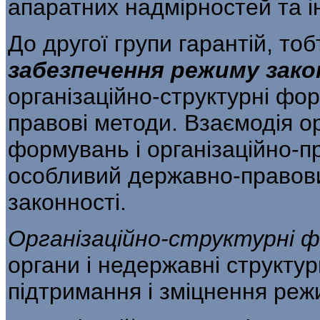
апаратних надмірностей та і
До другої групи гарантій, то
забезпечення
режиму зако
організаційно-структурні фор
правові методи. Взаємодія о
формувань і організаційно-п
особливий держав­но-правов
законності.
Організаційно-структурні
органи і не­державні структур
підтримання і зміцнен­ня реж