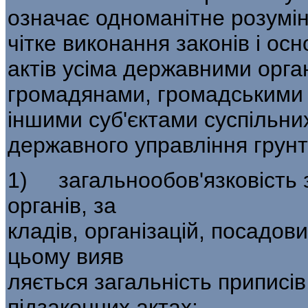
означає одноманітне розумін
чітке виконання законів і ос
актів усіма державними орг
громадянами, громадськими 
іншими суб'­єктами суспільни
державного управління грунт
1) загальнообов'язковість з
органів, за­
кладів, організацій, посадов
цьому вияв­
ляється загальність приписів,
підзаконних актах;