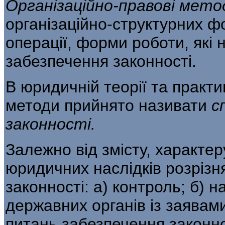
Організаційно-правові мет
організаційно-структурних ф
операції, форми роботи, які
забезпечення законності.
В юридичній теорії та практиц
методи прийнято називати
с
законності.
Залежно від змісту, характе
юридич­них наслідків розріз
законності: а) конт­роль; б) 
державних органів із заявами
питань забезпечення законно