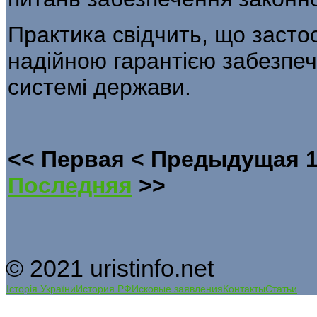
Практика свідчить, що засто
надійною гарантією забезпеч
системі держави.
<<
Первая
<
Предыдущая
Последняя
>>
© 2021 uristinfo.net
Історія України
История РФ
Исковые заявления
Контакты
Статьи