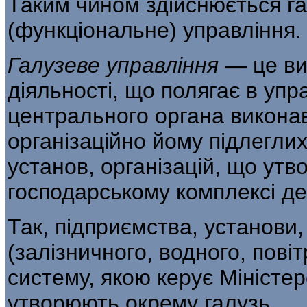
Таким чином здійснюється га
(функціональне) управління.
Галузеве управління —
це в
діяльності, що полягає в упр
центрального органа вико­на
організаційно йому підлеглих
установ, організацій, що утв
госпо­дарському комплексі д
Так, підприємства, установи,
(залізничного, водного, повіт
систему, якою керує Мініс­те
утворюють окрему галузь.