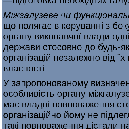
—підготовка необхідних галузі 
Міжгалузеве чи функціонал
що полягає в керуванні з бо
органу виконавчої влади одн
держави стосовно до будь-яки
організацій незалежно від їх
власності.
У запропонованому визначен
особливість органу міжгалуз
має владні повноваження стос
організаційно йому не підлегл
такі повноваження дістали н