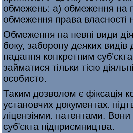
обмежень: а) обмеження на пе
обмеження права власності на
Обмеження на певні види дія
боку, забо­рону деяких видів 
надання конкретним суб'єк­т
займатися тільки тією діяльн
особисто.
Таким дозволом є фіксація ко
установчих документах, підт
ліцензіями, патентами. Во­ни
суб'єкта підприємництва.