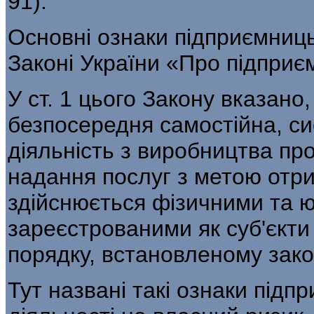
91).
Основні ознаки підприємницьк
Законі Ук­раїни «Про підприє
У ст. 1 цього Закону вказано
безпосередня самостійна, си
діяльність з виробництва про
надання послуг з метою отри
здійснюється фізичними та 
зареєстровани­ми як суб'єкти
порядку, встановленому за­к
Тут названі такі ознаки підпр