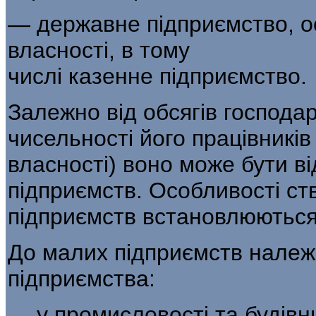
— державне підприємство, о
власності, в тому
числі казенне підприємство.
Залежно від обсягів господа
чисель­ності його працівникі
власності) воно може бути ві
підприємств. Особливості ств
підприємств встановлюються
До малих підприємств належа
підприєм­ства:
— у промисловості та будівн