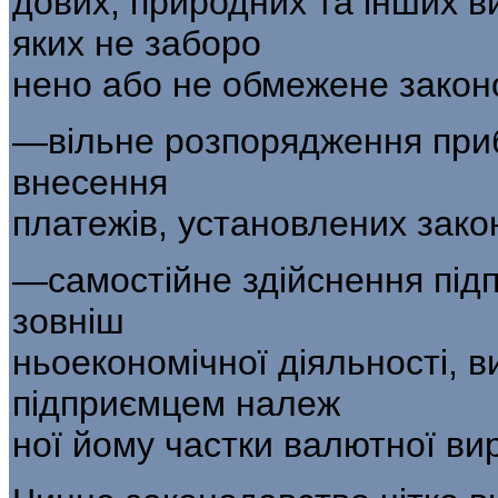
дових, природних та інших в
яких не заборо­
нено або не обмежене закон
—вільне розпорядження приб
внесення
платежів, установлених зако
—самостійне здійснення пі
зовніш­
ньоекономічної діяльності, 
підприємцем належ­
ної йому частки валютної вир