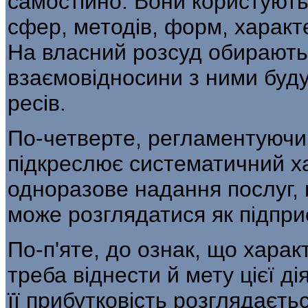
самостійно. Во­ни користуют
сфер, методів, форм, харак­т
На власний розсуд обирають п
взаємовідносини з ними буду
ресів.
По-четверте, регламентуючи
підкрес­лює систематичний ха
одноразове надання послуг, 
може розглядатися як підприє
По-п'яте, до ознак, що хара
треба віднес­ти й мету цієї 
її прибутковість розгля­дає