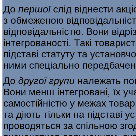
До
першої
слід віднести акц
з обмеже­ною відповідальніс
відповідальністю. Во­ни від
інтегрованості. Такі товарис
підставі статуту та установч
ними спеціально передбачено
До
другої групи
належать по
Вони менш інтегровані, їх у
самостійністю у межах това
та діють тільки на підставі у
проводяться за спільною зго