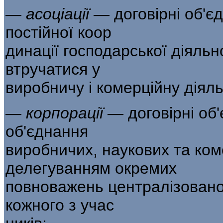
—
асоціації —
договірні об'є
постійної коор­
динації господарської діяльн
втручатися у
виробничу і комерційну діяльн
—
корпорації —
договірні об
об'єднання
виробничих, наукових та коме
делегуванням окремих
повноважень централізовано
кожного з учас­