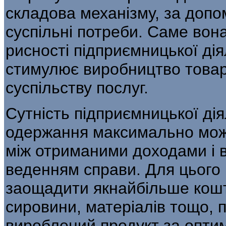
складова механізму, за доп
суспільні потреби. Саме вон
рисності підприємницької ді
стимулює вироб­ництво товар
суспільству послуг.
Сутність підприємницької ді
одержання макси­мально можл
між отриманими доходами і в
веденням справи. Для цього 
заощадити якнайбільше кошт
сировини, матеріалів тощо, п
вироблений продукт за оптим