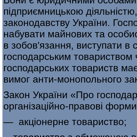
підприємницькою діяльністю
законодавству Ук­раїни. Гос
набувати майнових та особи
в зобов'язання, виступати в с
господарським товариством ча
господарських товариств ма
вимог анти-монопольного за
Закон України «Про господар
органі­заційно-правові форм
— акціонерне товариство;