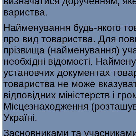
визначатися дорученням, яке
вариства.
Найменування будь-якого тов
про вид товариства. Для пов
прізвища (наймену­вання) уча
необхідні відомості. Наймену
установчих документах това
товариства не може вказуват
від­повідних міністерств і гр
Місцезнаходження (роз­ташув
Україні.
Засновниками та учасниками