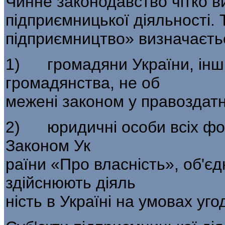
Чинне законодавство чітко ви
підприємницької діяльності. Т
підприємництво» визна­чаєть
1) громадяни України, інши
громадянства, не об­
межені законом у правоздатно
2) юридичні особи всіх фор
Законом Ук­
раїни «Про власність», об'є
здійснюють діяль­
ність в Україні на умовах уго