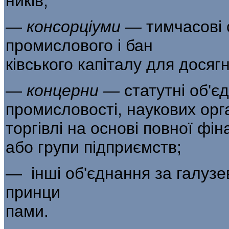
ників;
—
консорціуми —
тимчасові 
промислового і бан­
ківського капіталу для досяг
—
концерни —
статутні об'є
промисловості, наукових орга
торгівлі на основі повної фін
або групи підприємств;
— інші об'єднання за галузе
принци­
пами.