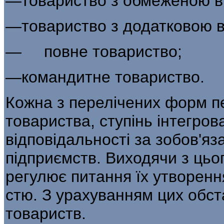
—товариство з обмеженою ві
—товариство з додатковою в
— повне товариство;
—командитне товариство.
Кожна з перелічених форм п
товариства, ступінь інтегров
відповідальності за зобов'я­
підприємств. Виходячи з цьо
регулює питання їх утворення
стю. З урахуванням цих обст
товариств.