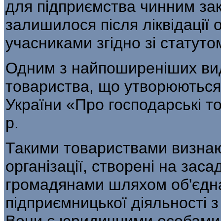
для підприємства чинним за
залишилося після ліквідації 
учасниками згідно зі статуто
Одним з найпоширеніших виді
това­риства, що утворюються 
України «Про госпо­дарські т
р.
Такими товариствами визнаю
організа­ції, створені на за
громадянами шля­хом об'єдн
підприємницької діяльності з
Вони є юридичними особами 