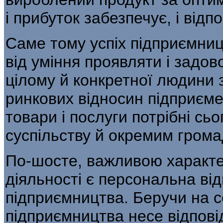
і прибуток забезпечує, і від
Саме тому успіх підприємниц
від уміння проявляти і задов
цілому й кон­кретної людини
ринкових відносин підприєме
товари і послуги потрібні сь
суспільству й окремим гром
По-шосте, важливою характ
діяльності є персональна від
підприємництва. Беручи на се
підприємництва несе відповід