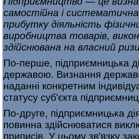
Підприємництво — це визнан
самостійна і
систематична
прибутку діяльність фізичн
виробництва товарів, викон
здійснювана на власний ризик
По-перше, підприємницька ді
держа­вою. Визнання державо
наданні конкретним ін­дивід
статусу суб'єкта підприємниц
По-друге, підприємницька дія
повинна здійснюватися викл
приписів. У цьому зв'язку за