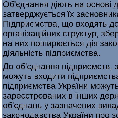
Об'єднання діють на основі д
затверджуєть­ся їх засновни
Підприємства, що входять д
організаційних структур, збе
на них поширюється дія зак
діяльність під­приємства.
До об'єднання підприємств, з
можуть вхо­дити підприємств
підприємства України можуть
зареєстрованих в інших держ
об'єднань у зазначених випа
законодавства України про з