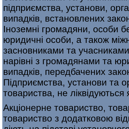
підприємства, установи, орга
випадків, встановлених за­к
Іноземні громадяни, особи бе
юридичні особи, а також міжн
засновниками та учасниками
нарівні з гро­мадянами та ю
випадків, передбачених зако
Підприємства, установи та ор
товариства, не ліквідуються 
Акціонерне товариство, тов
товариство з до­датковою ві
діють на підставі установчого