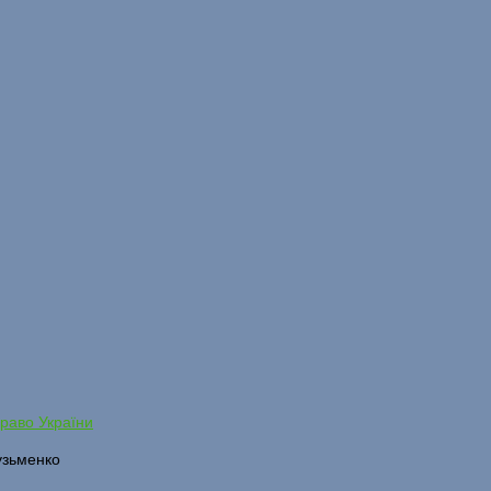
раво України
узьменко