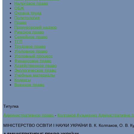
Налоговое право
ОБЖ
Охрана труда
Политология
Право
Прокурорский надзор
Римское право
Семейное право
ТГП
Трудовое право
Уголовное право
Уголовный процесс
Финансовое право
Хозяйственное право
Экологическое право
Учебные материалы
Кодексы
Военное право
Титулка
Административное право
-
Колпаков,Кузьменко Адміністративне п
МІНІСТЕРСТВО ОСВІТИ І НАУКИ УКРАЇНИ В. К. Колпаков, О. В. К