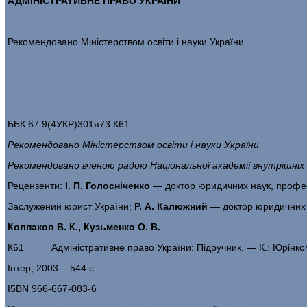
АДМІНІСТРАТИВНЕ
ПРАВО УКРАЇНИ
Рекомендовано Міністерством освіти і науки України
ББК 67.9(4УКР)301я73 К61
Рекомендовано Міністерством освіти і науки України
Рекомендовано вченою радою Національної академії внутрішніх
Рецензенти:
І. П. Голосніченко
— доктор юридичних наук, профе
Заслужений юрист України;
Р. А. Калюжний
— доктор юридичних
Колпаков В. К., Кузьменко О. В.
К61 Адміністративне право України: Підручник. — К.: Юрінко
Інтер, 2003. - 544 с.
I5ВN 966-667-083-6