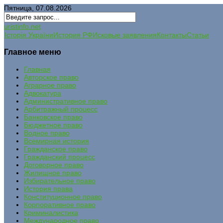
Пятница, 07.08.2026
uristinfo.net
Історія України
История РФ
Исковые заявления
Контакты
Статьи
Главное меню
Главная
Авторское право
Аграрное право
Адвокатура
Административное право
Арбитражный процесс
Банковское право
Бюджетное право
Водное право
Всемирная история
Гражданское право
Гражданский процесс
Договорное право
Жилищное право
Избирательное право
История права
Конституционное право
Корпоративное право
Криминалистика
Международное право