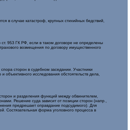
ся в случае катастроф, крупных стихийных бедствий,
т. 953 ГК РФ, если в таком договоре не определены
страхового возмещения по договору имущественного
спора сторон в судебном заседании. Участники
 и объективного исследования обстоятельств дела,
сторон и разделения функций между обвинителем,
нами. Решение суда зависит от позиции сторон (напр.,
инения предрешает оправдание подсудимого). Для
ей. Состязательная форма уголовного процесса в