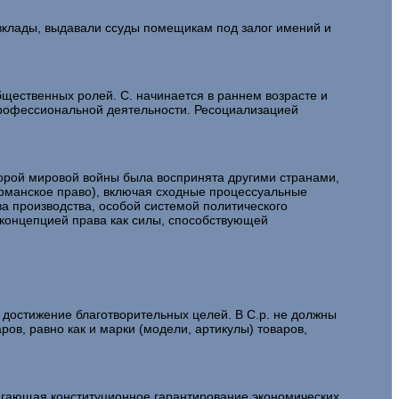
 вклады, выдавали ссуды помещикам под залог имений и
щественных ролей. С. начинается в раннем возрасте и
 профессиональной деятельности. Ресоциализацией
рой мировой войны была воспринята другими странами,
ерманское право), включая сходные процессуальные
ва производства, особой системой политического
концепцией права как силы, способствующей
остижение благотворительных целей. В С.р. не должны
ов, равно как и марки (модели, артикулы) товаров,
агающая конституционное гарантирование экономических