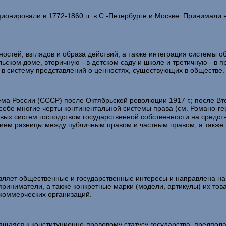
ионировали в 1772-1860 гг. в С.-Петербурге и Москве. Принимали
тей, взглядов и образа действий, а также интеграция системы об
льском доме, вторичную - в детском саду и школе и третичную - в
 в систему представлений о ценностях, существующих в обществе.
России (СССР) после Октябрьской революции 1917 г.; после Вто
а себе многие черты континентальной системы права (см. Романо-г
вых систем господством государственной собственности на средст
ием разницы между публичным правом и частным правом, а также 
яет общественные и государственные интересы и направлена на д
ниматели, а также конкретные марки (модели, артикулы) их товар
коммерческих организаций.
аяся к конституционно-правовому статусу государства, предпол