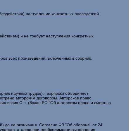
здействия) наступление конкретных последствий
ствием) и не требует наступления конкретных
ров всех произведений, включенных в сборник.
рник научных трудов); творчески объединяет
мотрено авторским договором. Авторское право
ия своих С.п. (Закон РФ "Об авторском праве и смежных
 до ее окончания. Согласно ФЗ "Об обороне" от 24
сударств, а также при необходимости выполнения