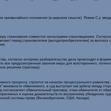
чрезвычайного положения (в широком смысле). Режим С.у. вводит
ру страхования совместно несколькими страховщиками. Согласно с
твечают перед страхователем (выгодоприобретателем) за выплату 
ния.
, согласно которому разбирательство дела происходит в форме 
ь все предусмотренные законом меры для всестороннего, полного
ное решение (приговор).
ого процесса; строится на началах процессуального равенства 
" виновности обвиняемого, а суд выступает как арбитр между сторо
д постановляет обвинительный приговор; отказ обвинителя от обв
присяжных и оценка доказательств по внутреннему убеждению суд
онской системы права (Великобритании, США, Канаде).