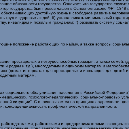
ующие обязанности государства. Означает, что государство служит
ер государства был провозглашен в Основном законе ФРГ 1949 г. К
й, обеспечивающих достойную жизнь и свободное развитие человек
ять труд и здоровье людей; б) устанавливать минимальный гаранти
ству, инвалидам и пожилым гражданам; г) развивать систему социал
е положение работающих по найму, а также вопросы социальн
 престарелых и нетрудоспособных граждан, а также семей, где е
 и родам и т.д.), многодетным и одиноким матерям и малообеспе
ях (домах-интернатах для престарелых и инвалидов, для детей-ин
огодетным матерям.
циального обслуживания населения в Российской Федерации" от 
-медицинских, психолого-педагогических, социально-правовых ус
нной ситуации". С.о. основывается на принципах адресности, дос
и, конфиденциальности, профилактической направленности.
работодателями, работниками и предпринимателями в специали
о страхования. Фонд занятости населения. Общее между этими пла