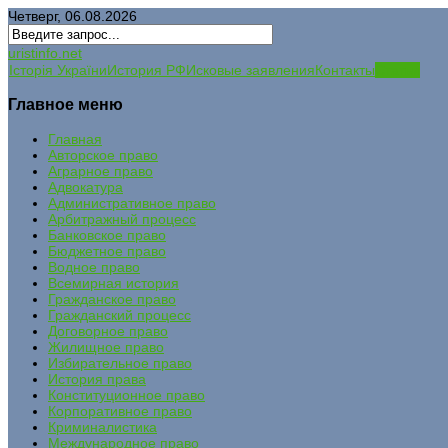
Четверг, 06.08.2026
uristinfo.net
Історія України
История РФ
Исковые заявления
Контакты
Статьи
Главное меню
Главная
Авторское право
Аграрное право
Адвокатура
Административное право
Арбитражный процесс
Банковское право
Бюджетное право
Водное право
Всемирная история
Гражданское право
Гражданский процесс
Договорное право
Жилищное право
Избирательное право
История права
Конституционное право
Корпоративное право
Криминалистика
Международное право