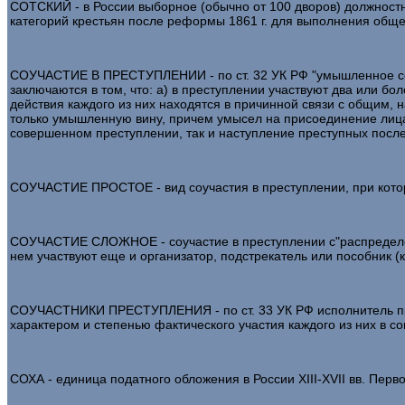
СОТСКИЙ - в России выборное (обычно от 100 дворов) должностное л
категорий крестьян после реформы 1861 г. для выполнения обще
СОУЧАСТИЕ В ПРЕСТУПЛЕНИИ - по ст. 32 УК РФ "умышленное совм
заключаются в том, что: а) в преступлении участвуют два или бо
действия каждого из них находятся в причинной связи с общим, 
только умышленную вину, причем умысел на присоединение лица 
совершенном преступлении, так и наступление преступных после
СОУЧАСТИЕ ПРОСТОЕ - вид соучастия в преступлении, при кото
СОУЧАСТИЕ СЛОЖНОЕ - соучастие в преступлении с"распределен
нем участвуют еще и организатор, подстрекатель или пособник (ка
СОУЧАСТНИКИ ПРЕСТУПЛЕНИЯ - по ст. 33 УК РФ исполнитель прес
характером и степенью фактического участия каждого из них в 
СОХА - единица податного обложения в России XIII-XVII вв. Пер