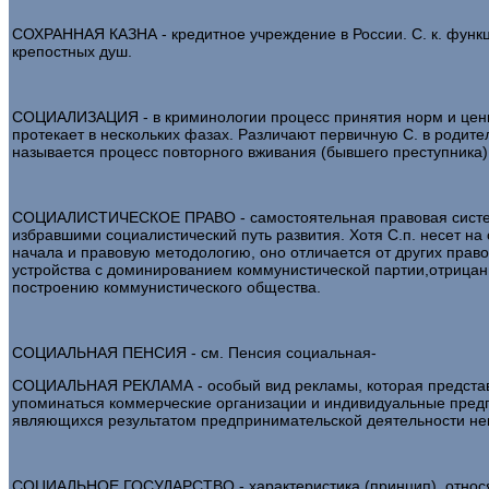
СОХРАННАЯ КАЗНА - кредитное учреждение в России. С. к. функц
крепостных душ.
СОЦИАЛИЗАЦИЯ - в криминологии процесс принятия норм и ценнос
протекает в нескольких фазах. Различают первичную С. в родите
называется процесс повторного вживания (бывшего преступника)
СОЦИАЛИСТИЧЕСКОЕ ПРАВО - самостоятельная правовая система 
избравшими социалистический путь развития. Хотя С.п. несет н
начала и правовую методологию, оно отличается от других право
устройства с доминированием коммунистической партии,отрицан
построению коммунистического общества.
СОЦИАЛЬНАЯ ПЕНСИЯ - см. Пенсия социальная-
СОЦИАЛЬНАЯ РЕКЛАМА - особый вид рекламы, которая представл
упоминаться коммерческие организации и индивидуальные предпри
являющихся результатом предпринимательской деятельности не
СОЦИАЛЬНОЕ ГОСУДАРСТВО - характеристика (принцип), относящ