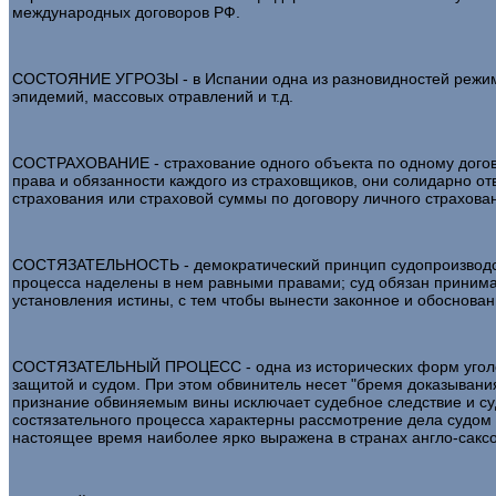
международных договоров РФ.
СОСТОЯНИЕ УГРОЗЫ - в Испании одна из разновидностей режима 
эпидемий, массовых отравлений и т.д.
СОСТРАХОВАНИЕ - страхование одного объекта по одному догово
права и обязанности каждого из страховщиков, они солидарно о
страхования или страховой суммы по договору личного страхова
СОСТЯЗАТЕЛЬНОСТЬ - демократический принцип судопроизводства
процесса наделены в нем равными правами; суд обязан принимат
установления истины, с тем чтобы вынести законное и обоснован
СОСТЯЗАТЕЛЬНЫЙ ПРОЦЕСС - одна из исторических форм уголовн
защитой и судом. При этом обвинитель несет "бремя доказывания
признание обвиняемым вины исключает судебное следствие и су
состязательного процесса характерны рассмотрение дела судом 
настоящее время наиболее ярко выражена в странах англо-сакс