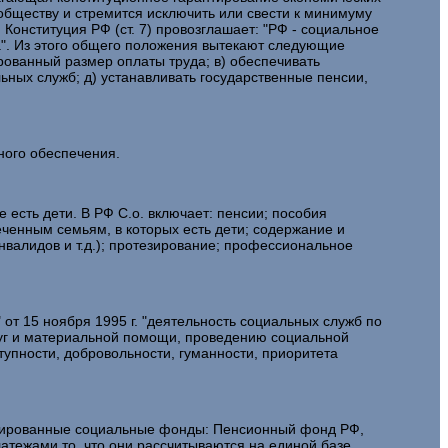
 обществу и стремится исключить или свести к минимуму
онституция РФ (ст. 7) провозглашает: "РФ - социальное
а". Из этого общего положения вытекают следующие
рованный размер оплаты труда; в) обеспечивать
ьных служб; д) устанавливать государственные пенсии,
ого обеспечения.
сть дети. В РФ С.о. включает: пенсии; пособия
ченным семьям, в которых есть дети; содержание и
валидов и т.д.); протезирование; профессиональное
15 ноября 1995 г. "деятельность социальных служб по
луг и материальной помощи, проведению социальной
тупности, добровольности, гуманности, приоритета
зированные социальные фонды: Пенсионный фонд РФ,
тежами то, что они рассчитываются на единой базе.