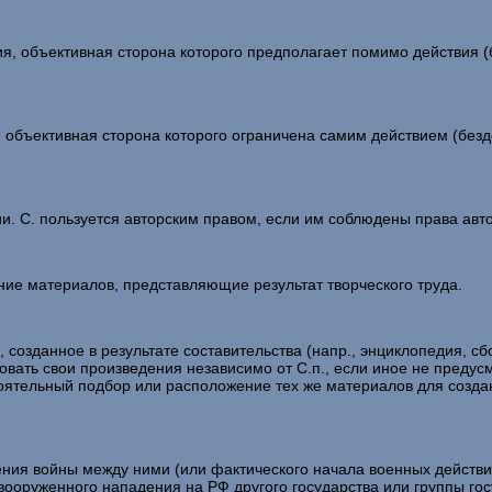
бъективная сторона которого предполагает помимо действия (бе
ктивная сторона которого ограничена самим действием (бездей
. С. пользуется авторским правом, если им соблюдены права авто
е материалов, представляющие результат творческого труда.
данное в результате составительства (напр., энциклопедия, сбо
овать свои произведения независимо от С.п., если иное не предус
оятельный подбор или расположение тех же материалов для создан
 войны между ними (или фактического начала военных действий)
 вооруженного нападения на РФ другого государства или группы го