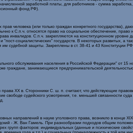
начисленной заработной платы, для работников - сумма заработка,
нсионный фонд РФ).
ав человека (или только граждан конкретного государства), даю
ычно к С.п.ч. относятся право на социальное обеспечение, право 
ава инвалидов. С.п.ч. закрепляются на конституционном уровне д
и "пост-социалистических" государств. В некоторых развитых, а та
им судебной защиты. Закреплены в ст. 38-41 и 43 Конституции РФ
ого обслуживания населения в Российской Федерации" от 15 ноя
акже граждане, занимающиеся предпринимательской деятельность
а XX в. Сторонники С. ш. п. считают, что действующие правовы
ие свободе судейского усмотрения, т.е. меньшей связанности суд
д.
направлений в науке уголовного права, возникло в конце XIX -
ндский - Ж. Ван Гамель. При разнообразии подходов общим положен
рех групп факторов: индивидуальных (данные и психические свойств
времена года и т.п.) и социальных (принадлежность к той или иной