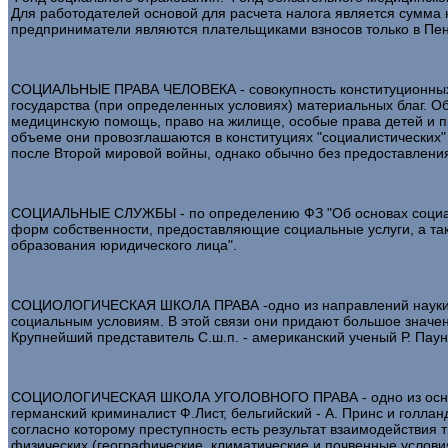
Для работодателей основой для расчета налога является сумма 
предприниматели являются плательщиками взносов только в Пе
СОЦИАЛЬНЫЕ ПРАВА ЧЕЛОВЕКА - совокупность конституционных пр
государства (при определенных условиях) материальных благ. Об
медицинскую помощь, право на жилище, особые права детей и пр
объеме они провозглашаются в конституциях "социалистических" 
после Второй мировой войны, однако обычно без предоставления 
СОЦИАЛЬНЫЕ СЛУЖБЫ - по определению ФЗ "Об основах социальн
форм собственности, предоставляющие социальные услуги, а т
образования юридического лица".
СОЦИОЛОГИЧЕСКАЯ ШКОЛА ПРАВА -одно из направлений науки прав
социальным условиям. В этой связи они придают большое значен
Крупнейший представитель С.ш.п. - американский ученый Р. Паун
СОЦИОЛОГИЧЕСКАЯ ШКОЛА УГОЛОВНОГО ПРАВА - одно из основных 
германский криминалист Ф.Лист, бельгийский - А. Принс и голла
согласно которому преступность есть результат взаимодействия т
физических (географические, климатические и почвенные условия, 