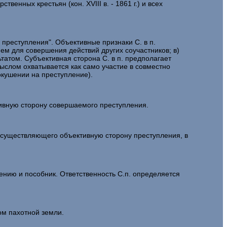
венных крестьян (кон. XVIII в. - 1861 г.) и всех
реступления". Объективные признаки С. в п.
ием для совершения действий других соучастников; в)
татом. Субъективная сторона С. в п. предполагает
ыслом охватывается как само участие в совместно
окушении на преступление).
ивную сторону совершаемого преступления.
существляющего объективную сторону преступления, в
нию и пособник. Ответственность С.п. определяется
ом пахотной земли.