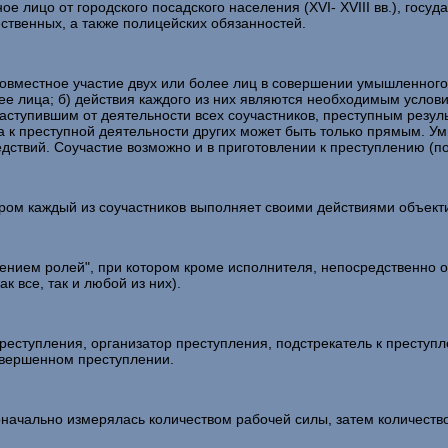
ицо от городского посадского населения (XVI- XVIII вв.), государст
ственных, а также полицейских обязанностей.
естное участие двух или более лиц в совершении умышленного п
лее лица; б) действия каждого из них являются необходимым услов
наступившим от деятельности всех соучастников, преступным резуль
к преступной деятельности других может быть только прямым. Ум
дствий. Соучастие возможно и в приготовлении к преступлению (п
ром каждый из соучастников выполняет своими действиями объект
ием ролей", при котором кроме исполнителя, непосредственно о
к все, так и любой из них).
тупления, организатор преступления, подстрекатель к преступле
совершенном преступлении.
воначально измерялась количеством рабочей силы, затем количеств