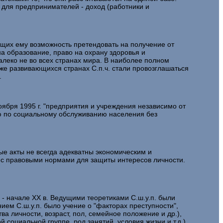
 для предпринимателей - доход (работники и
щих ему возможность претендовать на получение от
на образование, право на охрану здоровья и
алеко не во всех странах мира. В наиболее полном
кже развивающихся странах С.п.ч. стали провозглашаться
.
бря 1995 г. "предприятия и учреждения независимо от
ю по социальному обслуживанию населения без
е акты не всегда адекватны экономическим и
а с правовыми нормами для защиты интересов личности.
 начале XX в. Ведущими теоретиками С.ш.у.п. были
ием С.ш.у.п. было учение о "факторах преступности",
а личности, возраст, пол, семейное положение и др.),
 социальной группе, род занятий, условия жизни и т.д.).