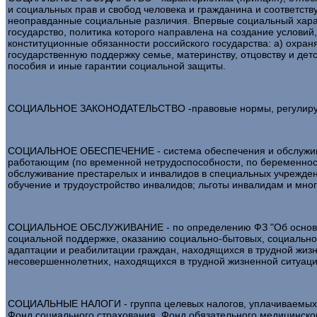
и социальных прав и свобод человека и гражданина и соответств
неоправданные социальные различия. Впервые социальный характ
государство, политика которого направлена на создание услови
конституционные обязанности российского государства: а) охран
государственную поддержку семье, материнству, отцовству и дет
пособия и иные гарантии социальной защиты.
СОЦИАЛЬНОЕ ЗАКОНОДАТЕЛЬСТВО -правовые нормы, регулирующи
СОЦИАЛЬНОЕ ОБЕСПЕЧЕНИЕ - система обеспечения и обслуживания
работающим (по временной нетрудоспособности, по беременности
обслуживание престарелых и инвалидов в специальных учреждени
обучение и трудоустройство инвалидов; льготы инвалидам и мн
СОЦИАЛЬНОЕ ОБСЛУЖИВАНИЕ - по определению ФЗ "Об основах со
социальной поддержке, оказанию социально-бытовых, социально
адаптации и реабилитации граждан, находящихся в трудной жизне
несовершеннолетних, находящихся в трудной жизненной ситуаци
СОЦИАЛЬНЫЕ НАЛОГИ - группа целевых налогов, уплачиваемых 
Фонд социального страхования. Фонд обязательного медицинског