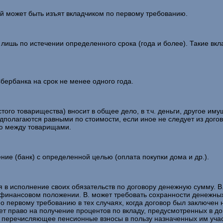
ый может быть изъят вкладчиком по первому требованию.
 лишь по истечении определенного срока (года и более). Такие вкл
ербанка на срок не менее одного года.
стого товарищества) вносит в общее дело, в т.ч. деньги, другое и
редполагаются равными по стоимости, если иное не следует из дог
ию между товарищами.
ние (банк) с определенной целью (оплата покупки дома и др.).
ая в исполнение своих обязательств по договору денежную сумму. 
финансовом положении. В. может требовать сохранности денежных
о первому требованию в тех случаях, когда договор был заключен 
ет право на получение процентов по вкладу, предусмотренных в дог
 перечисляющее пенсионные взносы в пользу назначенных им уча