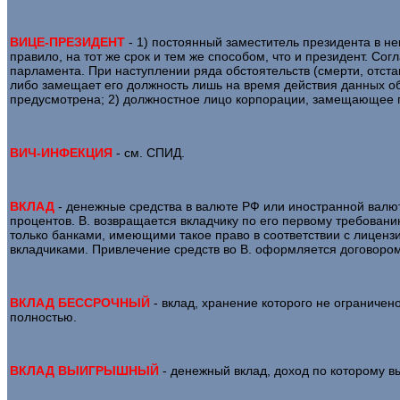
ВИЦЕ-ПРЕЗИДЕНТ
- 1) постоянный заместитель президента в не
правило, на тот же срок и тем же способом, что и президент. С
парламента. При наступлении ряда обстоятельств (смерти, отстав
либо замещает его должность лишь на время действия данных обс
предусмотрена; 2) должностное лицо корпорации, замещающее п
ВИЧ-ИНФЕКЦИЯ
- см. СПИД.
ВКЛАД
- денежные средства в валюте РФ или иностранной валю
процентов. В. возвращается вкладчику по его первому требован
только банками, имеющими такое право в соответствии с лиценз
вкладчиками. Привлечение средств во В. оформляется договором
ВКЛАД БЕССРОЧНЫЙ
- вклад, хранение которого не ограничен
полностью.
ВКЛАД ВЫИГРЫШНЫЙ
- денежный вклад, доход по которому 