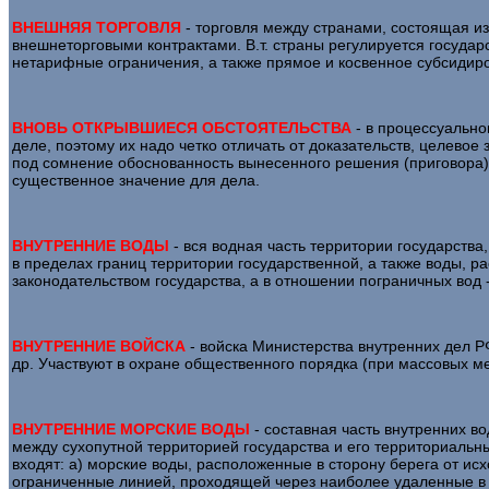
ВНЕШНЯЯ ТОРГОВЛЯ
- торговля между странами, состоящая и
внешнеторговыми контрактами. В.т. страны регулируется государ
нетарифные ограничения, а также прямое и косвенное субсидиров
ВНОВЬ ОТКРЫВШИЕСЯ ОБСТОЯТЕЛЬСТВА
- в процессуально
деле, поэтому их надо четко отличать от доказательств, целево
под сомнение обоснованность вынесенного решения (приговора), 
существенное значение для дела.
ВНУТРЕННИЕ ВОДЫ
- вся водная часть территории государства
в пределах границ территории государственной, а также воды, 
законодательством государства, а в отношении пограничных вод
ВНУТРЕННИЕ ВОЙСКА
- войска Министерства внутренних дел Р
др. Участвуют в охране общественного порядка (при массовых мер
ВНУТРЕННИЕ МОРСКИЕ ВОДЫ
- составная часть внутренних в
между сухопутной территорией государства и его территориальны
входят: а) морские воды, расположенные в сторону берега от ис
ограниченные линией, проходящей через наиболее удаленные в ст