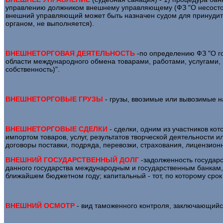
управлению должником внешнему управляющему (ФЗ "О несостоятел
внешний управляющий может быть назначен судом для принудит
органом, не выполняется).
ВНЕШНЕТОРГОВАЯ ДЕЯТЕЛЬНОСТЬ
-по определению ФЗ "О го
области международного обмена товарами, работами, услугами, 
собственность)".
ВНЕШНЕТОРГОВЫЕ ГРУЗЫ
- грузы, ввозимые или вывозимые н
ВНЕШНЕТОРГОВЫЕ СДЕЛКИ
- сделки, одним из участников к
импортом товаров, услуг, результатов творческой деятельности
договоры поставки, подряда, перевозки, страхования, лицензион
ВНЕШНИЙ ГОСУДАРСТВЕННЫЙ ДОЛГ
-задолженность государс
данного государства международным и государственным банкам, п
ближайшем бюджетном году; капитальный - тот, по которому срок
ВНЕШНИЙ ОСМОТР
- вид таможенного контроля, заключающийся