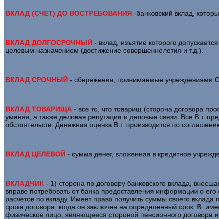
ВКЛАД (СЧЕТ) ДО ВОСТРЕБОВАНИЯ
-банковский вклад, котор
ВКЛАД ДОЛГОСРОЧНЫЙ
- вклад, изъятие которого допускается
целевым назначением (достижение совершеннолетия и т.д.).
ВКЛАД СРОЧНЫЙ
- сбережения, принимаемые учреждениями Сб
ВКЛАД ТОВАРИЩА
- все то, что товарищ (сторона договора про
умения, а также деловая репутация и деловые связи. Все В.т. п
обстоятельств. Денежная оценка В.т. производится по соглашен
ВКЛАД ЦЕЛЕВОЙ
- сумма денег, вложенная в кредитное учрежде
ВКЛАДЧИК
- 1) сторона по договору банковского вклада, внесш
вправе потребовать от банка предоставления информации о его 
расчетов по вкладу. Имеет право получить суммы своего вклада п
срока договора, когда он заключен на определенный срок. В. име
физическое лицо, являющееся стороной пенсионного договора и