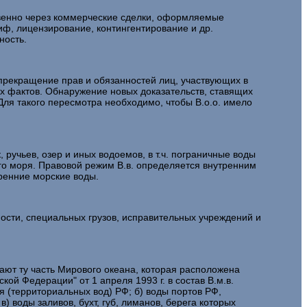
твенно через коммерческие сделки, оформляемые
иф, лицензирование, контингентирование и др.
ность.
 прекращение прав и обязанностей лиц, участвующих в
их фактов. Обнаружение новых доказательств, ставящих
Для такого пересмотра необходимо, чтобы В.о.о. имело
, ручьев, озер и иных водоемов, в т.ч. пограничные воды
го моря. Правовой режим В.в. определяется внутренним
тренние морские воды.
ости, специальных грузов, исправительных учреждений и
чают ту часть Мирового океана, которая расположена
ой Федерации" от 1 апреля 1993 г. в состав В.м.в.
я (территориальных вод) РФ; б) воды портов РФ,
 воды заливов, бухт, губ, лиманов, берега которых