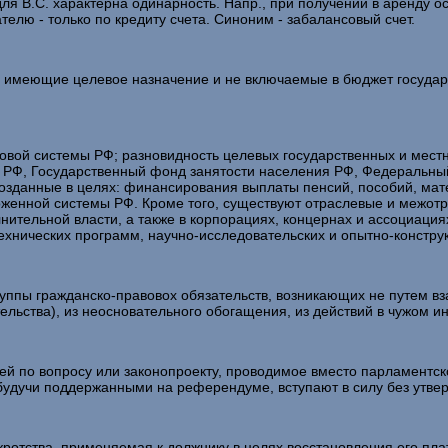
я B.C. характерна одинарность. Напр., при получении в аренду ос
елю - только по кредиту счета. Синоним - забалансовый счет.
, имеющие целевое назначение и не включаемые в бюджет госуда
совой системы РФ; разновидность целевых государственных и мест
д РФ, Государственный фонд занятости населения РФ, Федеральны
озданные в целях: финансирования выплаты пенсий, пособий, мат
оженной системы РФ. Кроме того, существуют отраслевые и межо
тельной власти, а также в корпорациях, концернах и ассоциация
нических программ, научно-исследовательских и опытно-конструк
ппы гражданско-правовох обязательств, возникающих не путем вза
ельства), из неосновательного обогащения, из действий в чужом и
й по вопросу или законопроекту, проводимое вместо парламентской
будучи поддержанными на референдуме, вступают в силу без утв
кротства, применяемая к должнику в целях восстановления его пл