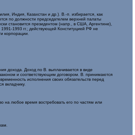
я, Индия, Казахстан и др.). В.-п. избирается, как
ляется по должности председателем верхней палаты
ски становится президентом (напр., в США, Аргентине),
 1991-1993 гг.; действующей Конституцией РФ не
ти корпорации.
я дохода. Доход по В. выплачивается в виде
 законом и соответствующим договором. В. принимаются
евременность исполнения своих обязательств перед
я вкладчику.
во на любое время востребовать его по частям или
жам.