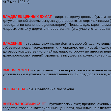
от 7 мая 1998 г.).
ВЛАДЕЛЕЦ ЦЕННЫХ БУМАГ
- лицо, которому ценные бумаги п
документарной формы выпуска удостоверяются сертификатами (е
переданы на хранение в депозитарии). Права владельцев на эм
лицевых счетах у держателя реестра или (в случае учета прав на
ВЛАДЕНИЕ
- в гражданском праве фактическое обладание вещью
субъектом права (гражданином или юридическим лицом), - одно 
договору имущественного найма, лицо, которому имущество пере
транспортировки вещей), хранитель имущества, комиссионер и д
ВМЕНЯЕМОСТЬ
- в уголовном праве нормальное состояние псих
условие вины и уголовной ответственности. В. предполагается, е
ВНЕ ЗАКОНА
- см. Объявление вне закона.
ВНЕБАЛАНСОВЫЙ СЧЕТ
- бухгалтерский счет, предназначенны
средства; товарно-материальные ценности, принятые на ответств