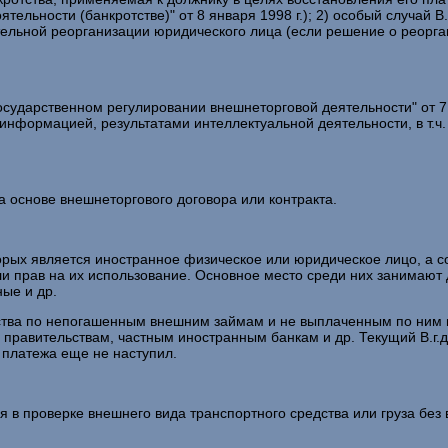
ьности (банкротстве)" от 8 января 1998 г.); 2) особый случай В.у
ельной реорганизации юридического лица (если решение о реорг
сударственном регулировании внешнеторговой деятельности" от 7 
информацией, результатами интеллектуальной деятельности, в т.ч
а основе внешнеторгового договора или контракта.
оторых является иностранное физическое или юридическое лицо, а 
 или прав на их использование. Основное место среди них занимаю
ные и др.
тва по непогашенным внешним займам и не выплаченным по ним пр
равительствам, частным иностранным банкам и др. Текущий В.г.д. 
 платежа еще не наступил.
 в проверке внешнего вида транспортного средства или груза без