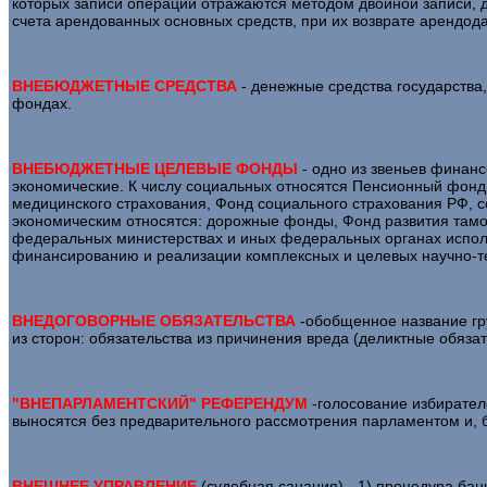
которых записи операций отражаются методом двойной записи, дл
счета арендованных основных средств, при их возврате арендодат
ВНЕБЮДЖЕТНЫЕ СРЕДСТВА
- денежные средства государства
фондах.
ВНЕБЮДЖЕТНЫЕ ЦЕЛЕВЫЕ ФОНДЫ
- одно из звеньев финан
экономические. К числу социальных относятся Пенсионный фон
медицинского страхования, Фонд социального страхования РФ, с
экономическим относятся: дорожные фонды, Фонд развития там
федеральных министерствах и иных федеральных органах исполни
финансированию и реализации комплексных и целевых научно-тех
ВНЕДОГОВОРНЫЕ ОБЯЗАТЕЛЬСТВА
-обобщенное название гру
из сторон: обязательства из причинения вреда (деликтные обязат
"ВНЕПАРЛАМЕНТСКИЙ" РЕФЕРЕНДУМ
-голосование избирателе
выносятся без предварительного рассмотрения парламентом и, 
ВНЕШНЕЕ УПРАВЛЕНИЕ
(судебная санация) - 1) процедура бан