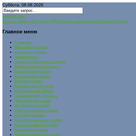
Суббота, 08.08.2026
uristinfo.net
Історія України
История РФ
Исковые заявления
Контакты
Статьи
Главное меню
Главная
Авторское право
Аграрное право
Адвокатура
Административное право
Арбитражный процесс
Банковское право
Бюджетное право
Водное право
Всемирная история
Гражданское право
Гражданский процесс
Договорное право
Жилищное право
Избирательное право
История права
Конституционное право
Корпоративное право
Криминалистика
Международное право