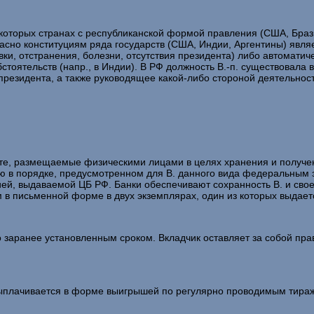
которых странах с республиканской формой правления (США, Бразили
огласно конституциям ряда государств (США, Индии, Аргентины) яв
ки, отстранения, болезни, отсутствия президента) либо автоматиче
тоятельств (напр., в Индии). В РФ должность В.-п. существовала в
резидента, а также руководящее какой-либо стороной деятельнос
те, размещаемые физическими лицами в целях хранения и получени
ию в порядке, предусмотренном для В. данного вида федеральным
ией, выдаваемой ЦБ РФ. Банки обеспечивают сохранность В. и сво
 в письменной форме в двух экземплярах, один из которых выдаетс
о заранее установленным сроком. Вкладчик оставляет за собой пра
выплачивается в форме выигрышей по регулярно проводимым тира