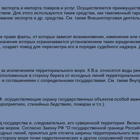
з экспорта и импорта товаров и услуг. Осуществляется преимущес
ством. Для этого используются такие средства, как таможенный тар
ание экспорта и др. средства. См. также Внешнеторговая деятель
м праве факты, от которых зависит возникновение, изменение или
е значение которых ограничивается установлением таких юридическ
создает повод для пересмотра его в порядке судебного надзора. 
, за исключением территориального моря. К В.в. относятся воды рек
расположенные в сторону берега от исходных линий территориально
 - и соглашениями с сопредельными государствами. См. также Вну
Ф, осуществляющие охрану государственных объектов особой важн
оприятиях, стихийных бедствиях, пожарах и т.п.).
од государства и, следовательно, его суверенной территории. Вклю
м морем. Согласно Закону РФ "О государственной границе Российск
ходных линий, принятых для отсчета ширины территориального мор
орону моря точки гидротехнических и других сооружений портов; в)