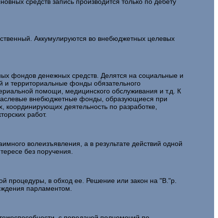
новных средств запись производится только по дебету
рственный. Аккумулируются во внебюджетных целевых
ных фондов денежных средств. Делятся на социальные и
й и территориальные фонды обязательного
ериальной помощи, медицинского обслуживания и т.д. К
траслевые внебюджетные фонды, образующиеся при
х, координирующих деятельность по разработке,
торских работ.
имного волеизъявления, а в результате действий одной
нтересе без поручения.
 процедуры, в обход ее. Решение или закон на "В."р.
ерждения парламентом.
атежеспособности, с передачей полномочий по