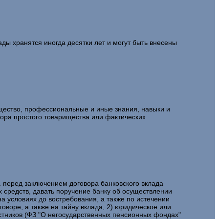
ады хранятся иногда десятки лет и могут быть внесены
мущество, профессиональные и иные знания, навыки и
овора простого товарищества или фактических
В. перед заключением договора банковского вклада
 средств, давать поручение банку об осуществлении
на условиях до востребования, а также по истечении
оворе, а также на тайну вклада, 2) юридическое или
стников (ФЗ "О негосударственных пенсионных фондах"