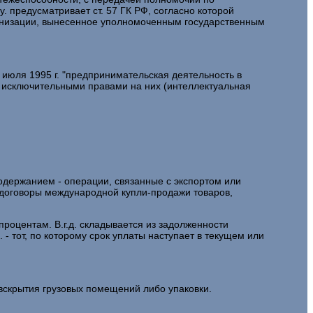
. предусматривает ст. 57 ГК РФ, согласно которой
анизации, вынесенное уполномоченным государственным
июля 1995 г. "предпринимательская деятельность в
. исключительными правами на них (интеллектуальная
содержанием - операции, связанные с экспортом или
т договоры международной купли-продажи товаров,
оцентам. В.г.д. складывается из задолженности
- тот, по которому срок уплаты наступает в текущем или
 вскрытия грузовых помещений либо упаковки.