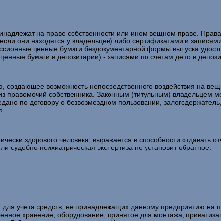
ринадлежат на праве собственности или ином вещном праве. Прав
сли они находятся у владельцев) либо сертификатами и записями
иссионные ценные бумаги бездокументарной формы выпуска удосто
 ценные бумаги в депозитарии) - записями по счетам депо в депози
, создающее возможность непосредственного воздействия на вещь
из правомочий собственника. Законным (титульным) владельцем мо
дано по договору о безвозмездном пользовании, залогодержатель
р.
ически здорового человека; выражается в способности отдавать от
сли судебно-психиатрическая экспертиза не установит обратное.
й для учета средств, не принадлежащих данному предприятию на п
енное хранение; оборудование, принятое для монтажа; приватизаци