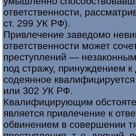
умышленно способствовавши
ответственности, рассматрив
ст. 299 УК РФ).
Привлечение заведомо невин
ответственности может соче
преступлений — незаконным
под стражу, принуждением к 
содеянное квалифицируется п
или 302 УК РФ.
Квалифицирующим обстоятель
является привлечение к отв
обвинением в совершении тя
преступления, т. е. деяний, п