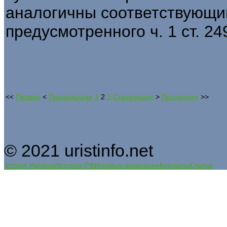
аналогичны соответствующи
предусмотренного ч. 1 ст. 24
<<
Первая
<
Предыдущая
1
2
3
Следующая
>
Последняя
>>
© 2021 uristinfo.net
Історія України
История РФ
Исковые заявления
Контакты
Статьи