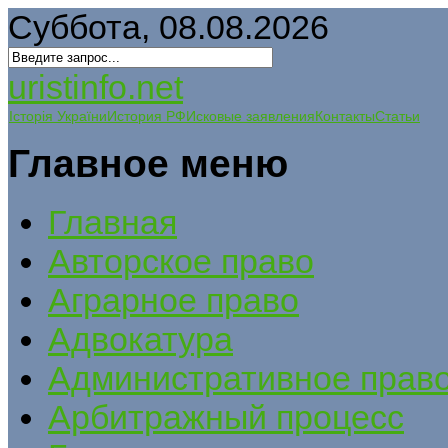
Суббота, 08.08.2026
uristinfo.net
Історія України
История РФ
Исковые заявления
Контакты
Статьи
Главное меню
Главная
Авторское право
Аграрное право
Адвокатура
Административное прав
Арбитражный процесс