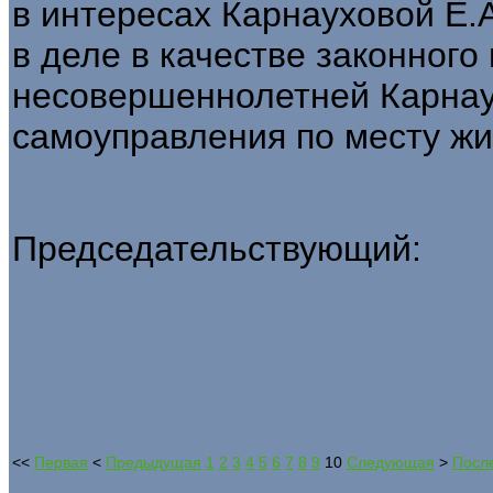
в интересах Карнауховой Е.А
в деле в качестве законного
несовершеннолетней Карнаух
самоуправления по месту жи
Председательствующий:
<<
Первая
<
Предыдущая
1
2
3
4
5
6
7
8
9
10
Следующая
>
Посл