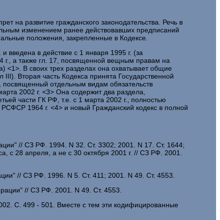
прет на развитие гражданского законодательства. Речь в
тельным изменением ранее действовавших предписаний
пиальные положения, закрепленные в Кодексе.
 введена в действие с 1 января 1995 г. (за
 г., а также гл. 17, посвященной вещным правам на
а) <1>. В своих трех разделах она охватывает общие
 III). Вторая часть Кодекса принята Государственной
IV, посвященный отдельным видам обязательств
марта 2002 г. <3> Она содержит два раздела,
ей части ГК РФ, т.е. с 1 марта 2002 г., полностью
 РСФСР 1964 г. <4> и новый Гражданский кодекс в полной
" // СЗ РФ. 1994. N 32. Ст. 3302; 2001. N 17. Ст. 1644;
 с 28 апреля, а не с 30 октября 2001 г. // СЗ РФ. 2001.
 // СЗ РФ. 1996. N 5. Ст. 411; 2001. N 49. Ст. 4553.
ции" // СЗ РФ. 2001. N 49. Ст. 4553.
2002. С. 499 - 501. Вместе с тем эти кодифицированные