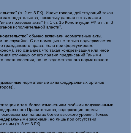
ство" (п. 2 ст. 3 ГК). Иначе говоря, действующий закон
ю законодательства, поскольку данная ветвь власти
е правовые акты" (ч. 1 ст. 15 Конституции РФ и п. п. 3
рганов исполнительной власти".
онодательство" обычно включали нормативные акты,
м не случайно. С ее помощью не только подчеркивается
ре гражданского права. Если при формулировке
оном), это означает, что такая конкретизация или иное
ления отличных от его правил предписаний "иными
ого постановления, но не ведомственного нормативного
подзаконные нормативные акты федеральных органов
горов)).
кретизации и тем более изменениям любыми подзаконными
 федерального Правительства, содержащие нормы
 основываться на актах более высокого уровня. Только
едеральными законами, но лишь при отсутствии
 ним (п. 3 ст. 3 ГК).
авив его от многочисленных неувязок, пробелов и