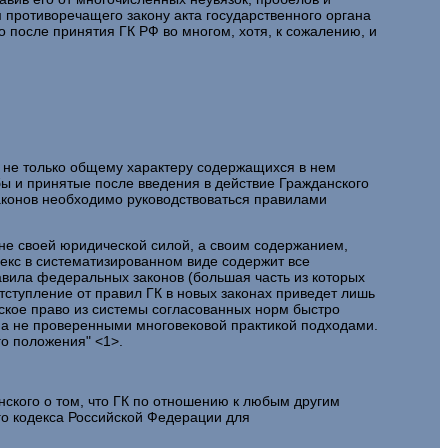
 противоречащего закону акта государственного органа
во после принятия ГК РФ во многом, хотя, к сожалению, и
 не только общему характеру содержащихся в нем
бы и принятые после введения в действие Гражданского
 законов необходимо руководствоваться правилами
 не своей юридической силой, а своим содержанием,
декс в систематизированном виде содержит все
вила федеральных законов (большая часть из которых
отступление от правил ГК в новых законах приведет лишь
нское право из системы согласованных норм быстро
 а не проверенными многовековой практикой подходами.
го положения" <1>.
инского о том, что ГК по отношению к любым другим
го кодекса Российской Федерации для