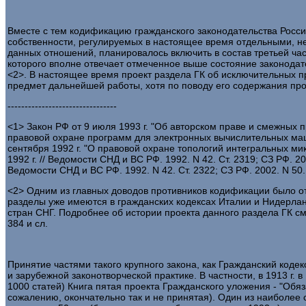
Вместе с тем кодификацию гражданского законодательства Росси
собственности, регулируемых в настоящее время отдельными, не
данных отношений, планировалось включить в состав третьей час
которого вполне отвечает отмеченное выше состояние законодат
<2>. В настоящее время проект раздела ГК об исключительных п
предмет дальнейшей работы, хотя по поводу его содержания пр
--------------------------------
<1> Закон РФ от 9 июля 1993 г. "Об авторском праве и смежных пра
правовой охране программ для электронных вычислительных машин 
сентября 1992 г. "О правовой охране топологий интегральных мик
1992 г. // Ведомости СНД и ВС РФ. 1992. N 42. Ст. 2319; СЗ РФ. 
Ведомости СНД и ВС РФ. 1992. N 42. Ст. 2322; СЗ РФ. 2002. N 50. 
<2> Одним из главных доводов противников кодификации было от
разделы уже имеются в гражданских кодексах Италии и Нидерлан
стран СНГ. Подробнее об истории проекта данного раздела ГК см
384 и сл.
Принятие частями такого крупного закона, как Гражданский кодекс
и зарубежной законотворческой практике. В частности, в 1913 г
1000 статей) Книга пятая проекта Гражданского уложения - "Обяз
сожалению, окончательно так и не принятая). Один из наиболее