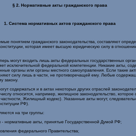
§ 2. Нормативные акты гражданского права
1. Система нормативных актов гражданского права
мые понятием гражданского законодательства, составляют опред
нституции, которая имеет высшую юридическую силу в отношении 
перь могут входить лишь акты федеральных государственных органов,
редмет исключительной федеральной компетенции. Никакие акты, со
нные органы или органы местного самоуправления. Если такие акт
храняют силу лишь в части, не противоречащей ему. Любые содержащ
у закону.
могут содержаться и в актах некоторых других отраслей законодат
К их числу относится, например, жилищное законодательство, которо
в частности, Жилищный кодекс). Указанные акты могут, следовател
нституции РФ).
ляются на три группы:
- нормативные акты, принятые Государственной Думой РФ;
новления федерального Правительства;