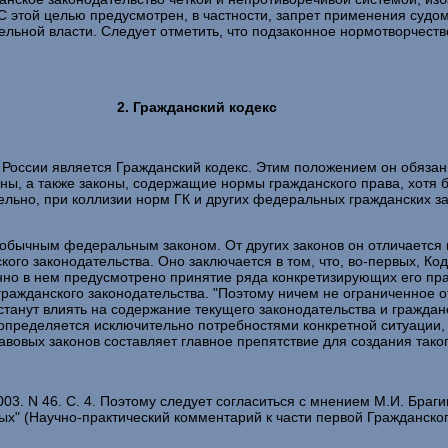
 этой целью предусмотрен, в частности, запрет применения судом
нительной власти. Следует отметить, что подзаконное нормотворчест
2. Гражданский кодекс
 России является Гражданский кодекс. Этим положением он обязан
оны, а также законы, содержащие нормы гражданского права, хотя 
вательно, при коллизии норм ГК и других федеральных гражданских
ся обычным федеральным законом. От других законов он отличается
го законодательства. Оно заключается в том, что, во-первых, Ко
нно в нем предусмотрено принятие ряда конкретизирующих его пра
 гражданского законодательства. "Поэтому ничем не ограниченное 
станут влиять на содержание текущего законодательства и гражда
 определяется исключительно потребностями конкретной ситуации,
вовых законов составляет главное препятствие для создания тако
003. N 46. С. 4. Поэтому следует согласиться с мнением М.И. Браг
х" (Научно-практический комментарий к части первой Гражданско