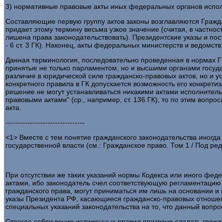
3) нормативные правовые акты иных федеральных органов испол
Составляющие первую группу актов законы возглавляются Граждан
придает этому термину весьма узкое значение (считая, в частнос
лишена права законодательствовать). Президентские указы и пос
- 6 ст. 3 ГК). Наконец, акты федеральных министерств и ведомс
Данная терминология, последовательно проведенная в нормах ГК
принятые не только парламентом, но и высшими органами госуда
различие в юридической силе гражданско-правовых актов, но и 
конкретного правила в ГК допускается возможность его конкретиз
решение не могут устанавливаться никакими актами исполнитель
правовыми актами" (ср., например, ст. 136 ГК), то по этим воп
акта.
--------------------------------
<1> Вместе с тем понятие гражданского законодательства иног
государственной власти (см.: Гражданское право. Том 1 / Под ред. 
При отсутствии же таких указаний нормы Кодекса или иного фе
актами, ибо законодатель счел соответствующую регламентацию
гражданского права, могут приниматься им лишь на основании и 
указы Президента РФ, касающиеся гражданско-правовых отношен
специальных указаний законодательства на то, что данный вопрос 
Строгое соблюдение изложенных правил призвано сделать гражда