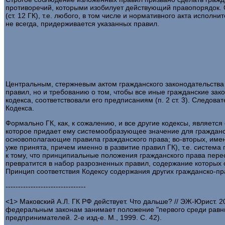
противоречий, которыми изобилует действующий правопорядок. С
(ст. 12 ГК), т.е. любого, в том числе и нормативного акта испол
не всегда, придерживается указанных правил.
Центральным, стержневым актом гражданского законодательства
правил, но и требованию о том, чтобы все иные гражданские зак
кодекса, соответствовали его предписаниям (п. 2 ст. 3). Следо
Кодекса.
Формально ГК, как, к сожалению, и все другие кодексы, являет
которое придает ему системообразующее значение для гражданско
основополагающие правила гражданского права; во-вторых, име
уже принята, причем именно в развитие правил ГК), т.е. система
к тому, что принципиальные положения гражданского права пере
превратится в набор разрозненных правил, содержание которых
Принцип соответствия Кодексу содержания других гражданско-пра
--------------------------------
<1> Маковский А.Л. ГК РФ действует. Что дальше? // ЭЖ-Юрист. 2
федеральным законам занимает положение "первого среди равны
предпринимателей. 2-е изд-е. М., 1999. С. 42).