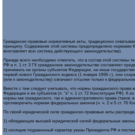
Гражданско-правовые нормативные акты, традиционно охватывае
принципу. Содержание этой системы предопределено нормами Ко
возглавляет всю систему действующего законодательства).
Прежде всего необходимо отметить, что в состав этой системы те
РФ и п. 1 ст. 3 ГК гражданское законодательство составляет п
принимать ни органы субъектов Федерации, ни иные государстве
первой нового Гражданского кодекса (1 января 1995 г.), они со
(или к законодательству) означают отсылки только к федеральном
Вместе с тем следует учитывать, что нормы гражданского права 
Федерации и ее субъектов (п. "к" ч. 1 ст. 72 Конституции РФ). 
нормы как гражданского, так и административного права (таков, 
противоречить нормам федеральных законов (ч. ч. 2 и 5 ст. 76 Ко
По своей юридической силе гражданско-правовые акты распреде
1) обладающие высшей юридической силой федеральные законы 
2) носящие подзаконный характер указы Президента РФ и поста