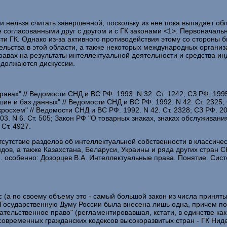
и нельзя считать завершенной, поскольку из нее пока выпадает о
 согласованными друг с другом и с ГК законами <1>. Первоначал
ти ГК. Однако из-за активного противодействия этому со стороны 
ельства в этой области, а также некоторых международных органи
равах на результаты интеллектуальной деятельности и средства ин
одолжаются дискуссии.
вах" // Ведомости СНД и ВС РФ. 1993. N 32. Ст. 1242; СЗ РФ. 1995.
и баз данных" // Ведомости СНД и ВС РФ. 1992. N 42. Ст. 2325; СЗ
росхем" // Ведомости СНД и ВС РФ. 1992. N 42. Ст. 2328; СЗ РФ. 20
2003. N 6. Ст. 505; Закон РФ "О товарных знаках, знаках обслужива
Ст. 4927.
сутствие разделов об интеллектуальной собственности в классичес
дов, а также Казахстана, Беларуси, Украины и ряда других стран 
. особенно: Дозорцев В.А. Интеллектуальные права. Понятие. Систе
 (а по своему объему это - самый большой закон из числа принятых 
. в Государственную Думу России была внесена лишь одна, причем 
ательственное право" (регламентировавшая, кстати, в единстве как 
 современных гражданских кодексов высокоразвитых стран - ГК Нид