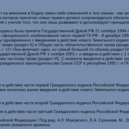
ет на внесение в Кодекс каких-либо изменений и тем самым - как за
ри котором принятие новых правил должно сопровождаться обяза
ний с учетом того, что они лишь развивают и детализируют принци
екса была принята Государственной Думой РФ 21 октября 1994 г. и
я официального опубликования части первой ГК РФ - 8 декабря 1994
у одновременно с введением в действие нового Земельного кодекс
право (раздел II) и Общую часть обязательственного права (раздел
96 г. <2> Она включает один, но самый большой по объему раздел 
ударственной Думой РФ 1 ноября 2001 г. и введена в действие с 1 
частному праву (раздел VI). С момента введения в действие треть
ажданского законодательства Союза ССР и республик 1991 г. и ГК
в действие части первой Гражданского кодекса Российской Федерации
ие несколько ранее введения в действие нового Земельного кодекса,
в действие части второй Гражданского кодекса Российской Федерации"
и в действие части третьей Гражданского кодекса Российской Федера
ийской Федерации / Под ред. А.Л. Маковского, Е.А. Суханова. М., 
анее указанного времени.