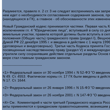
Разумеется, правило п. 2 ст. 3 не следует воспринимать как запр
нем идет о необходимости согласования содержания законов, п
(находящихся в ГК), а главное - об обоснованности этих измене
Новый Гражданский кодекс принимается частями. Первая часть Код
исключением гл. 4 "Юридические лица", вступившей в силу со дн
земельные участки, правила которой должны были вступить в сил
положения (Общую часть) гражданского права (раздел I), Вещное 
Думой РФ 22 декабря 1995 г. и введена в действие с 1 марта 19
(договорных и внедоговорных). Третья часть Кодекса принята Гос
посвященные наследственному праву (раздел V) и международному 
утратили силу сохранявшие действие отдельные разделы Основ гр
мере стал главным гражданским законом.
--------------------------------
<1> Федеральный закон от 30 ноября 1994 г. N 52-ФЗ "О введении 
N 49. Ст. 4553. Фактически нормы гл. 17 ГК были введены в действ
N 17. Ст. 1644.
<2> Федеральный закон от 26 января 1996 г. N 15-ФЗ "О введении 
<3> Федеральный закон от 26 ноября 2001 г. N 147-ФЗ "О введени
<4> См.: Комментарий к части третьей Гражданского кодекса Росс
акты применяются к гражданским правоотношениям, возникшим р