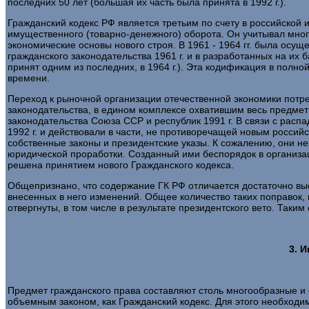
последних 50 лет (большая их часть была принята в 1992 г.).
Гражданский кодекс РФ является третьим по счету в российской 
имущественного (товарно-денежного) оборота. Он учитывал мног
экономические основы нового строя. В 1961 - 1964 гг. была ос
гражданского законодательства 1961 г. и в разработанных на их
принят одним из последних, в 1964 г.). Эта кодификация в полн
времени.
Переход к рыночной организации отечественной экономики потр
законодательства, в едином комплексе охватившим весь предмет 
законодательства Союза ССР и республик 1991 г. В связи с ра
1992 г. и действовали в части, не противоречащей новым росс
собственные законы и президентские указы. К сожалению, они н
юридической проработки. Созданный ими беспорядок в организа
решена принятием нового Гражданского кодекса.
Общепризнано, что содержание ГК РФ отличается достаточно выс
внесенных в него изменений. Общее количество таких поправок,
отвергнуты, в том числе в результате президентского вето. Таки
3. 
Предмет гражданского права составляют столь многообразные и 
объемным законом, как Гражданский кодекс. Для этого необходи