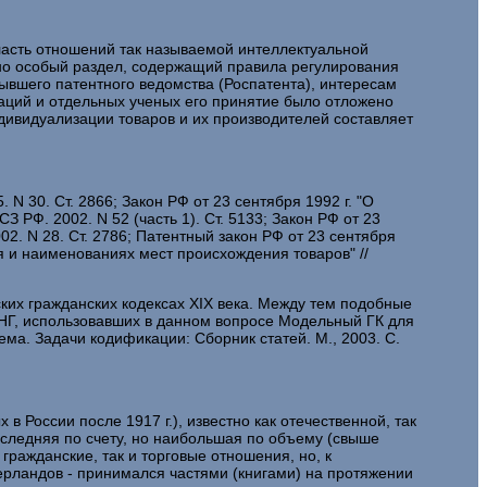
бласть отношений так называемой интеллектуальной
ьно особый раздел, содержащий правила регулирования
бывшего патентного ведомства (Роспатента), интересам
заций и отдельных ученых его принятие было отложено
дивидуализации товаров и их производителей составляет
 N 30. Ст. 2866; Закон РФ от 23 сентября 1992 г. "О
 РФ. 2002. N 52 (часть 1). Ст. 5133; Закон РФ от 23
02. N 28. Ст. 2786; Патентный закон РФ от 23 сентября
ния и наименованиях мест происхождения товаров" //
ких гражданских кодексах XIX века. Между тем подобные
СНГ, использовавших в данном вопросе Модельный ГК для
ма. Задачи кодификации: Сборник статей. М., 2003. С.
в России после 1917 г.), известно как отечественной, так
последняя по счету, но наибольшая по объему (свыше
гражданские, так и торговые отношения, но, к
ерландов - принимался частями (книгами) на протяжении