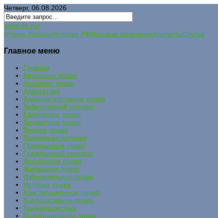
Четверг, 06.08.2026
uristinfo.net
Історія України
История РФ
Исковые заявления
Контакты
Статьи
Главное меню
Главная
Авторское право
Аграрное право
Адвокатура
Административное право
Арбитражный процесс
Банковское право
Бюджетное право
Водное право
Всемирная история
Гражданское право
Гражданский процесс
Договорное право
Жилищное право
Избирательное право
История права
Конституционное право
Корпоративное право
Криминалистика
Международное право