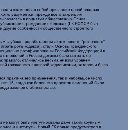
д нэпа и знаменовал собой признание новой властью
хотя, разумеется, прежде всего закреплял
а выразилась в принятии общесоюзных Основ
спубликанских гражданских кодексах (ГК РСФСР был
 и другие особенности общественного строя того
м глубоко проработанным актом нового, "рыночного"
играть роль кодекса), стали Основы гражданского
 специально ратифицированы Российской Федерацией в
х отношений в России должны были сыграть ее
ак правило, отличались весьма низким уровнем
вой гражданско-правовой кодификации, которая и была
ся практика его применения, так и небольшое число
ет 15, тогда как более ста проектов изменений были
 рода законов стабильностью.
и не могут быть урегулированы даже таким крупным,
авила и институты. Новый ГК прямо предусмотрел в