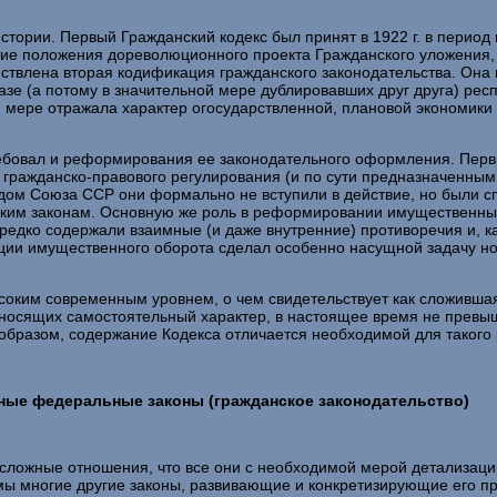
истории. Первый Гражданский кодекс был принят в 1922 г. в перио
ие положения дореволюционного проекта Гражданского уложения, 
уществлена вторая кодификация гражданского законодательства. Он
 базе (а потому в значительной мере дублировавших друг друга) ре
ой мере отражала характер огосударствленной, плановой экономики
ебовал и реформирования ее законодательного оформления. Первы
гражданско-правового регулирования (и по сути предназначенным 
спадом Союза ССР они формально не вступили в действие, но были
ийским законам. Основную же роль в реформировании имущественны
ередко содержали взаимные (и даже внутренние) противоречия и, к
ции имущественного оборота сделал особенно насущной задачу но
оким современным уровнем, о чем свидетельствует как сложившая
 носящих самостоятельный характер, в настоящее время не превыша
м образом, содержание Кодекса отличается необходимой для такого
Иные федеральные законы (гражданское законодательство)
сложные отношения, что все они с необходимой мерой детализаци
мы многие другие законы, развивающие и конкретизирующие его пр