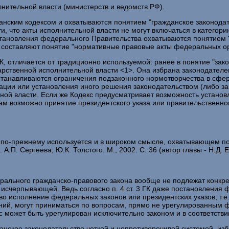
нительной власти (министерств и ведомств РФ).
ским кодексом и охватываются понятием "гражданское законодатель
ти, что акты исполнительной власти не могут включаться в категори
тановления федерального Правительства охватываются понятием "ины
тв составляют понятие "нормативные правовые акты федеральных о
, отличается от традиционно используемой: ранее в понятие "зак
рственной исполнительной власти <1>. Она избрана законодателе
устанавливаются ограничения подзаконного нормотворчества в сфе
ации или установления иного решения законодательством (либо зак
ной власти. Если же Кодекс предусматривает возможность установ
росам возможно принятие президентского указа или правительственн
да по-прежнему используется и в широком смысле, охватывающем 
А.П. Сергеева, Ю.К. Толстого. М., 2002. С. 36 (автор главы - Н.Д. Е
дерального гражданско-правового закона вообще не подлежат кон
 исчерпывающей. Ведь согласно п. 4 ст. 3 ГК даже постановления
во исполнение федеральных законов или президентских указов, т.е.
ий, могут приниматься по вопросам, прямо не урегулированным ф
может быть урегулирован исключительно законом и в соответствии с
нское законодательство четкой и непротиворечивой системой, изб