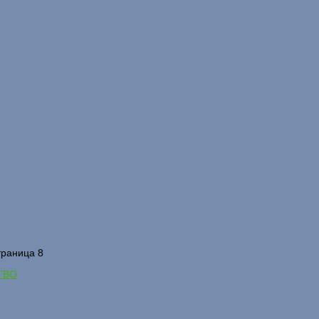
траница 8
ТВО