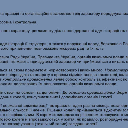
 правові та організаційні в залежності від характеру породжуваних
совча і контрольна.
го характеру, регламенту діяльності державної адміністрації голо
міністрації її структури, а також у порушенні перед Верховною Р
вого припинення повноважень місцевих рад та їх голів.
овної Ради України, Президента України, органів виконавчої влади 
трації, які мають індивідуальний характер чи приймаються з питань о
ться за своїм предметом: нормотворчого і виконавчого.
Нормотворч
них підрозділів та апарату з правом відміни актів, а також тоді, ко
е контрольне провадження
являє собою контроль за ефективністю д
 радами делегованих їм повноважень органів виконавчої влади.
ляються на основні та допоміжні. До
основних організаційних фор
ідання колегії, консультативних і допоміжних органів і служб.
 державної адміністрації, як правило, один раз на місяць, позачерго
ьної кількості її членів. Рішення колегії приймаються відкритим го
уючого є вирішальним. В окремих випадках за рішенням головуючого
ловою колегії й впроваджуються у життя, як правило, розпоряджен
 стенографування (технічний запис) засідань колегії.