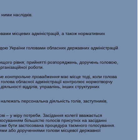
 ними наслідків.
вами місцевих адміністрацій, а також нормативних
адою України головами обласних державних адміністрацій
вищого рівня; прийнятті розпоряджень, доручень головою,
рганізаційної роботи.
е контрольне провадження
має місце тоді, коли
голова
ли голова обласної адміністрації контролює нормотворчу
іяльності відділів, управлінь, інших структурних
м
належать персональна діяльність голів, заступників,
ві – у міру потреби. Засідання колегії вважається
лосуванням більшістю голосів присутніх на засіданні
 може бути застосована процедура таємного голосування.
нями або дорученнями голови місцевої державної