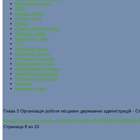
Налоговое право
ОБЖ
Охрана труда
Политология
Право
Прокурорский надзор
Римское право
Семейное право
ТГП
Трудовое право
Уголовное право
Уголовный процесс
Финансовое право
Хозяйственное право
Экологическое право
Учебные материалы
Кодексы
Военное право
Глава 3 Організація роботи місцевих державних адміністрацій - С
Конституционное право
-
Ярмиш Серьогін ДЕРЖАВНЕ БУДІВНИЦ
Страница 8 из 10