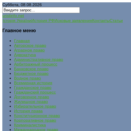
Суббота, 08.08.2026
uristinfo.net
Історія України
История РФ
Исковые заявления
Контакты
Статьи
Главное меню
Главная
Авторское право
Аграрное право
Адвокатура
Административное право
Арбитражный процесс
Банковское право
Бюджетное право
Водное право
Всемирная история
Гражданское право
Гражданский процесс
Договорное право
Жилищное право
Избирательное право
История права
Конституционное право
Корпоративное право
Криминалистика
Международное право