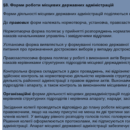
§8. Форми роботи місцевих державних адміністрацій
Форми діяльності місцевих державних адміністрацій поділяються на
До
правових
форм належать нормотворча, установча, правозасто
Нормотворча
форма полягає у прийнятті розпоряджень нормативно
наказів начальниками управлінь і завідуючими відділами.
Установча
форма виявляється у формуванні головою державної ад
питання про призначення дострокових виборів у випадку достроко
Правозастосовча
форма полягає у роботі з виконання актів Верх
наказів керівниками структурних підрозділів місцевої держадмініс
Контрольна
форма складається з двох проваджень, які відрізняю
здійснює контроль за нормотворчою діяльністю керівників структур
діяльність районної адміністрації з правом відміни актів. В
иконавч
підрозділів і апарату, а також контроль за виконанням місцевими
Організаційні
форми діяльності місцевих держадміністрацій поді
керівників структурних підрозділів і керівника апарату; наради; зас
Засідання колегії проводяться відповідно до плану роботи місцевої
правомочним, якщо на ньому присутні не менш як дві третини загал
членів колегії. У випадку рівного розподілу голосів голос голов
Рішення колегії оформлюються протоколами, які підписуються го
адміністрації. Апарат місцевої державної адміністрації забезпечує