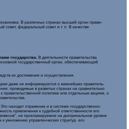
механизма. В различных странах высший орган прави­
 совет, федеральный совет и т. п. В качестве
лами государства.
В
деятельности правительства
 основной государственный орган, обеспечивающий
редств их достижения и осуществления.
тарии даже не информируются о важнейших правитель­
­ния, проводимые в развитых странах на сравнительно
 правитель­ственной политике или отдельным акциям, о
равительства.
 Это находит отражение и в системе государственно-
жность привлечения к судебной ответственности его
ивовесов", ни прокламируемое на доктринальном уровне
к умноже­нию управленческих структур, его