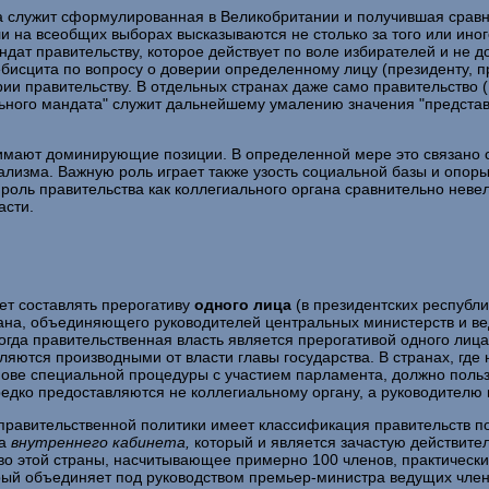
ва служит сформулированная в Великобритании и получившая сра
и на всеобщих выборах высказываются не столько за того или иног
ат правительству, которое действует по воле избирателей и не д
исцита по вопросу о доверии определенному лицу (президенту, пр
рии правительству. В отдельных странах даже само правительство 
ного мандата" служит дальнейшему умалению зна­чения "представ
имают доминирующие позиции. В определенной мере это свя­зано 
а­лизма. Важную роль играет также узость социальной базы и опо­
роль прави­тельства как коллегиального органа сравнительно невел
асти.
ет составлять прерогативу
одного лица
(в президентских рес­пуб
гана, объе­диняющего руководителей центральных министерств и ве
да правитель­ственная власть является прерогативой одного лица,
вляются производными от власти главы государства. В странах, гд
снове специальной процедуры с участием парламента, должно поль
едко предоставляются не коллегиальному орга­ну, а руководителю 
 правительственной политики имеет классификация прави­тельств 
да
внутреннего кабинета,
который и является зачастую действи­т
о этой страны, насчитывающее примерно 100 членов, практически
рый объединяет под руководством премьер-министра ведущих член