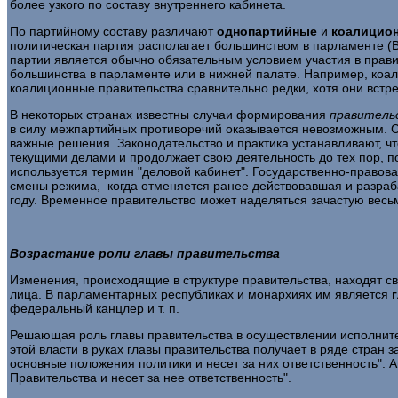
более узкого по составу внутреннего кабинета.
По партийному составу различают
однопартийные
и
коали­ци
политическая партия располагает большинством в парламенте (В
партии является обычно обязательным условием участия в прави
большинства в парла­менте или в нижней палате. Например, коа
коалиционные правитель­ства сравнительно редки, хотя они встре
В некоторых странах известны случаи формирования
прави­
тель
в силу межпартийных противоречий оказывается невозможным. С
важ­ные решения. Законодательство и практика устанавливают, ч
текущими де­лами и продолжает свою деятельность до тех пор, 
используется термин "де­ловой кабинет". Государственно-правов
смены режима, когда отменяется ранее действовавшая и разраба
году. Временное правительство может наделяться зачастую ве
Возрастание роли главы правительства
Изменения, происходящие в структуре правительства, на­ходят св
лица. В парламентарных республиках и монархиях им является
феде­ральный канцлер и т. п.
Решающая роль главы правительства в осуществлении ис­полнит
этой власти в руках главы правительства получает в ряде стран 
основные по­ложения политики и несет за них ответственность". 
Правитель­ства и несет за нее ответственность".