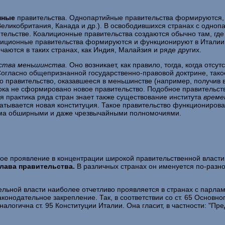
онные
правительства. Однопартийные правительства форми­руются, 
еликобритания, Канада и др.). В освободившихся странах с од­н
тельстве. Коалиционные правительства создаются обычно там, где
лиционные правитель­ства формируются и функционируют в Италии,
чаются в таких странах, как Индия, Малайзия и ряде других.
ства меньшинства.
Оно возникает, как правило, тогда, ког­да от
огласно общепризнанной государственно-правовой доктрине, та­к
то правительство, оказавшееся в меньшинстве (например, получив
пока не сфор­мировано новое правительство. Подобное правительс
ая практика ряда стран знает также существование института
време
тывается новая конституция. Та­кое правительство функционирова
сьма обширными и даже чрезвычайными полномочиями.
ое проявление в концентрации широкой правительствен­ной власти в
глава правительства.
В различных странах он именуется по-раз­н
ельной власти наиболее отчетливо проявляется в странах с пар
зако­нодательное закрепление. Так, в соответствии со ст. 65 Основ
Аналогична ст. 95 Конституции Италии. Она гласит, в частности: "П