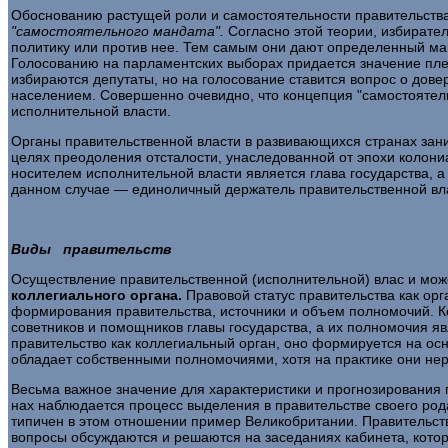
Обоснованию растущей роли и самостоятельности правитель­ст
"самостоятель­ного мандата".
Согласно этой теории, избирател
политику или против нее. Тем самым они дают определенный манд
Голосованию на парламентских выборах придается значение плеб
избираются депутаты, но на голосование ставится вопрос о дове
населением. Совершенно очевидно, что концепция "самостоятель
исполнительной власти.
Органы правительственной власти в развивающихся странах зан
це­лях преодоления отсталости, унаследованной от эпохи колони
носителем исполнительной власти является глава государства, а 
данном случае — едино­личный держатель правительственной вл
Виды правительств
Осуществление правительственной (исполнительной) влас и мож
коллеги­
ального органа.
Правовой статус правительства как ор
формирования правительства, источники и объем полномочий. Ког
советников и помощ­ников главы государства, а их полномочия я
правительство как коллегиальный орган, оно формируется на о
обладает собственными полномочиями, хотя на практике они нер
Весьма важное значение для характеристики и прогнозиро­вания
нах наблюдается процесс выделения в правительстве своего ро
типичен в этом отношении пример Великобритании. Правительств
вопросы обсуждают­ся и решаются на заседаниях кабинета, кото