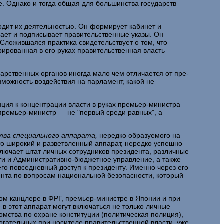
. Однако и тогда общая для большинства государств
одит их деятельностью. Он формирует кабинет и
дает и подписывает правительственные указы. Он
ложившаяся прак­тика свидетельствует о том, что
ированная в его руках пра­вительственная власть
арственных органов иногда мало чем отличается от пре­
можность воздействия на парламент, какой не
нция к концентрации власти в руках премьер-министра
 премьер-министр — не "первый среди равных", а
тва специального аппарата,
нередко образуемого на
то широкий и разветвленный аппарат, нередко успешно
лючает штат личных сотрудников президента, различные
ти и Админи­стративно-бюджетное управление, а также
о повседневный дос­туп к президенту. Именно через его
ента по вопросам националь­ной безопасности, который
ом канцлере в ФРГ, премьер-министре в Японии и при
 в этот аппарат могут включаться не только личные
м­ства по охране конституции (политическая полиция),
га­тельных при носителе правительственной власти, уже