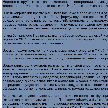
Нередко в зарубежных странах изменения в построении и функци
тен­денция получает активное развитие. Наиболее типична в этом
В Великобритании премьер-министр назначает, перемещает и отз
устанавли­вает порядок его работы, формулирует его решения. 
осуществляет большин­ство полномочий, номинально принадлежащ
премьер-министр, как правило, лично руководит внешней политик
настолько обширны, что некоторые госу-дарствоведы даже имену
Глава британского Правительства по объему осуществляе­мой им
зидента в США. В то же время его положение как лидера партии
располагает американский президент.
Весьма похожи положение и роль главы правительства в ФРГ, Япо
при существовании коалиционного правительства (Италия, Бельги
политический руководитель, которому принадлежит решающая рол
Возрастанию роли руководителя исполнительной власти во мног
вне-конституционной основе. Показательна в этом отношении ам
конкуриру­ющий с официальным кабинетом по участию в деле ра
органы поли­тического руководства, координации управления, с
разного рода группы советников и экспертов. Особенно значител
посредство осуществляется связь главы государства с членами 
обладает зачастую не меньшим влия­нием, нежели государственн
Активизируется деятельность и растет влияние аппарата, функ
главах правительств других стран. По своему объему и функциям 
сотрудни­ки и советники, влияние которых нередко очень велико
действую­щего под руководством канцлера ФРГ. Практически все 