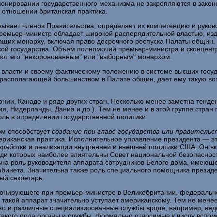
онировании государственного механизма не закрепляются в законе
 от­ношении британская практика.
ывает членов Правительства, определяет их компетенцию и руков
Премьер-министр обладает широкой распорядительной властью, из
их монарху, вклю­чая право досрочного роспуска Палаты общин. С
ой государства. Объем полно­мочий премьер-министра и сконцентр
ют его "некоронованным" или "выбор­ным" монархом.
 власти и своему фактическому положению в системе выс­ших госуд
, располагающей большинством в Палате общин, дает ему такую воз
нии, Канаде и ряде других стран. Несколько менее заметна тенде
я, Нидерланды, Дания и др.). Тем не менее и в этой группе стран
ь в опреде­лении государственной политики.
ом способствует
создание при главе государства или прави­
тельс
ери­канская практика. Исполнительное управление президента — э
зработки и реализации внутренней и внешней политики США. Он вк
реди которых наиболее влиятельны Совет национальной безопаснос
ьна роль руководителя аппарата сотрудников Белого дома, имеющег
кабинета. Значительна также роль специального помощника презид
ый секретарь.
ционирующего при премьер-министре в Великобритании, федеральн
такой аппарат значительно уступает американскому. Тем не ме­нее
, но и различные специализированные службы вроде, например, ведо
такого рода органы и службы, формально относимые к числу вспомо