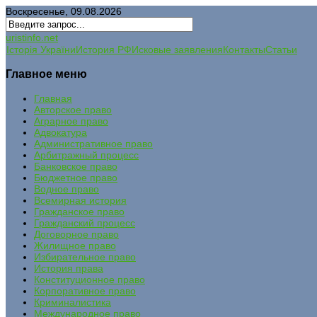
Воскресенье, 09.08.2026
uristinfo.net
Історія України
История РФ
Исковые заявления
Контакты
Статьи
Главное меню
Главная
Авторское право
Аграрное право
Адвокатура
Административное право
Арбитражный процесс
Банковское право
Бюджетное право
Водное право
Всемирная история
Гражданское право
Гражданский процесс
Договорное право
Жилищное право
Избирательное право
История права
Конституционное право
Корпоративное право
Криминалистика
Международное право