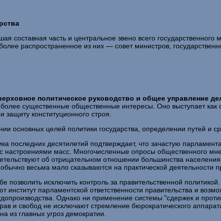
рства
я составная часть и центральное звено всего государ­ственного 
олее распространенное из них — совет министров, государствен­ный
верховное политическое руководство и общее управление
де
иболее суще­ственные общественные интересы. Оно выступает как
и защиту конституцион­ного строя.
нии основных целей политики государства, определении путей и с
тика последних десятилетий подтверждает, что зачастую парламен
я с настроениями масс. Многочисленные опросы общественного мне
етельствуют об отрицательном отношении большинства населения к
 обычно весьма мало сказываются на практической деятельности п
бе позволить исключить контроль за правительственной политикой.
ют институт парламентской ответственности правительства и возмо
удопроиз­водства. Однако ни применение системы "сдержек и прот
ав и свобод не исключают стремление бюрократического аппарата 
а из главных угроз демокра­тии.