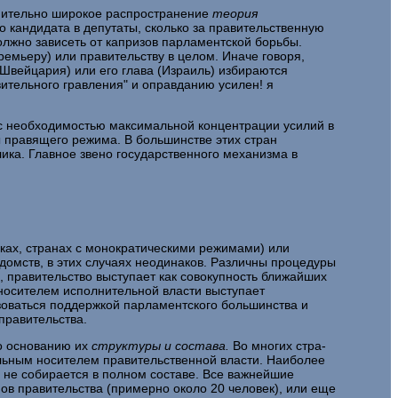
внительно широкое распространение
теория
о кандидата в депутаты, сколько за правительственную
олжно зависеть от капризов парламентской борьбы.
емьеру) или правительству в целом. Иначе говоря,
(Швейцария) или его глава (Израиль) избираются
ительного гравления" и оправданию усилен! я
с необходимостью максимальной концентрации усилий в
ры правящего режима. В большинстве этих стран
ика. Глав­ное звено государственного механизма в
ликах, странах с монократическими режимами) или
домств, в этих случаях неодинаков. Различны процедуры
 правитель­ство выступает как совокупность ближайших
е носителем исполнительной власти выступает
зоваться поддержкой парламентского большинства и
правительства.
по основанию их
структуры и состава.
Во многих стра­
ельным носителем правительственной власти. Наиболее
 не собирается в полном составе. Все важнейшие
ов правительства (примерно около 20 человек), или еще