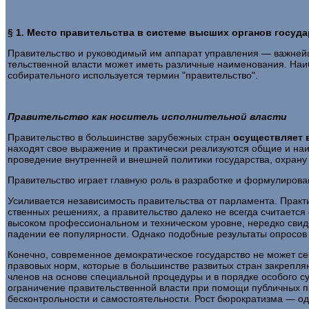
§ 1. Место правительства в системе высших органов госуда
Правительство и руководимый им аппарат управления — важнейша
тельственной власти может иметь различные наименования. Наи­б
собирательного используется термин "правительство".
Правительство как носитель исполнительной власти
Правительство в большинстве зарубежных стран
осуществ­
ляет 
находят свое выражение и практически реализуются общие и на
проведение внутренней и внешней политики государства, охрану 
Правительство играет главную роль в разработке и форму­лирова
Усиливается независимость правительства от парламента. Прак
ственных решениях, а правительство далеко не всегда считаетс
высоком профессиональном и техническом уровне, нередко свид
падении ее попу­лярности. Однако подобные результаты опросов
Конечно, современное демократическое государство не мо­жет се
правовых норм, которые в большинстве развитых стран закреп­ля
членов на основе специальной процедуры и в порядке особого с
ограничение правительственной власти при помощи публичных пр
бесконтрольности и самостоя­тельности. Рост бюрократизма — одн