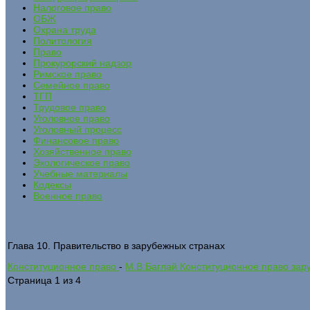
Налоговое право
ОБЖ
Охрана труда
Политология
Право
Прокурорский надзор
Римское право
Семейное право
ТГП
Трудовое право
Уголовное право
Уголовный процесс
Финансовое право
Хозяйственное право
Экологическое право
Учебные материалы
Кодексы
Военное право
Глава 10. Правительство в зарубежных странах
Конституционное право
-
М.В.Баглай Конституционное право зар
Страница 1 из 4