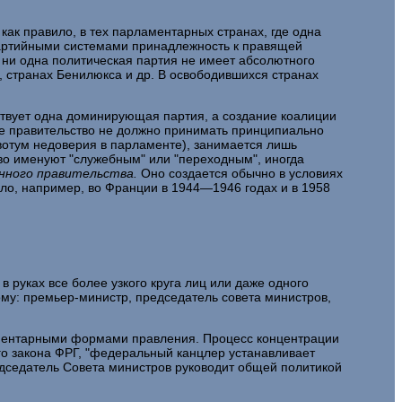
как правило, в тех парламентарных странах, где одна
опартийными системами принадлежность к правящей
 ни одна политическая партия не имеет абсолютного
 странах Бени­люкса и др. В освободившихся странах
сутствует одна доминирующая партия, а создание коалиции
ое правительство не должно принимать принципиально
 вотум недоверия в парламенте), занимается лишь
тво именуют "служебным" или "переходным", иногда
нного правительства.
Оно создается обычно в условиях
ло, например, во Франции в 1944—1946 годах и в 1958
 руках все более узкого круга лиц или даже одного
ому: премьер-министр, председатель совета министров,
ламентарными формами правления. Процесс концентрации
ного закона ФРГ, "федеральный канцлер устанавливает
редседа­тель Совета министров руководит общей политикой