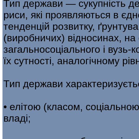
Тип держави — сукупність де
риси, які проявляються в єдн
тенденцій розвитку, ґрунтув
(виробничих) відносинах, на
загальносоціального і вузь-к
їх сутності, аналогічному рів
Тип держави характеризуєть
• елітою (класом, соціально
владі;