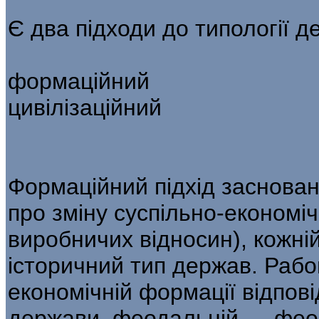
Є два підходи до типології д
формаційний
цивілізаційний
Формаційний підхід заснован
про зміну суспільно-економі
виробничих відносин), кожній 
історичний тип держав. Рабо
економічній формації відпов
держави, феодальній — фео