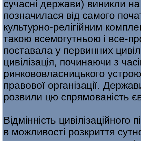
сучасні держави) виникли на 
позначилася від самого поча
культурно-релігійним компле
такою всемогутньою і все-п
поставала у первинних цивіл
цивілізація, починаючи з часі
ринкововласницького устрою,
правової організації. Держав
розвили цю спрямованість є
Відмінність цивілізаційного 
в можливості розкриття сутно