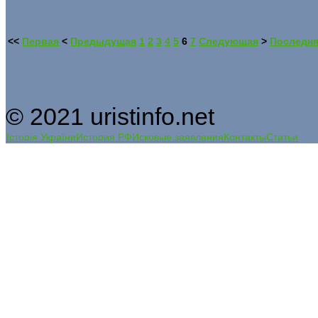
<<
Первая
<
Предыдущая
1
2
3
4
5
6
7
Следующая
>
Последн
© 2021 uristinfo.net
Історія України
История РФ
Исковые заявления
Контакты
Статьи