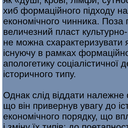
хиб формаційного підходу н
економічного чинника. Поза
величезний пласт культурно-ц
не можна схарактеризувати я
існуючу в рамках формаційн
апологетику соціалістичної 
історичного типу.
Однак слід віддати належне 
що він привернув увагу до іс
економічного порядку, що в
і зміну їх типів; до поетапно