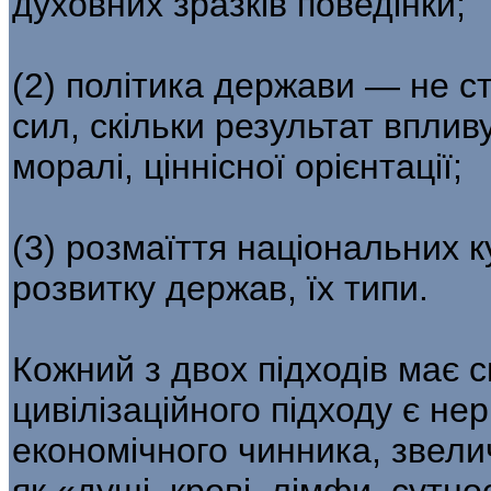
духовних зразків поведінки;
(2) політика держави — не ст
сил, скільки результат впливу
моралі, ціннісної орієнтації;
(3) розмаїття національних 
розвитку держав, їх типи.
Кожний з двох підходів має с
цивілізаційного підходу є не
економічного чинника, звел
як «душі, крові, лімфи, сутнос