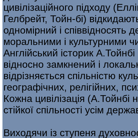
цивілізаційного підходу (Елл
Гелбрейт, Тойн-бі) відкидают
одномірний і співвідносять 
моральними і культурними чи
Англійський історик А.Тойнбі
відносно замкнений і локальн
відрізняється спільністю кул
географічних, релігійних, пс
Кожна цивілізація (А.Тойнбі 
стійкої спільності усім держа
Виходячи із ступеня духовност