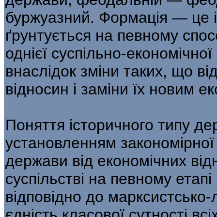
буржуазний. Формація — це і
ґрунтується на певному спос
однієї суспільно-економічної
внаслідок зміни таких, що ві
відносин і заміни їх новим 
Поняття історичного типу де
установленням закономірної 
держави від економічних від
суспільстві на певному етапі
відповідно до марксистсько-л
єдність класової сутності вс