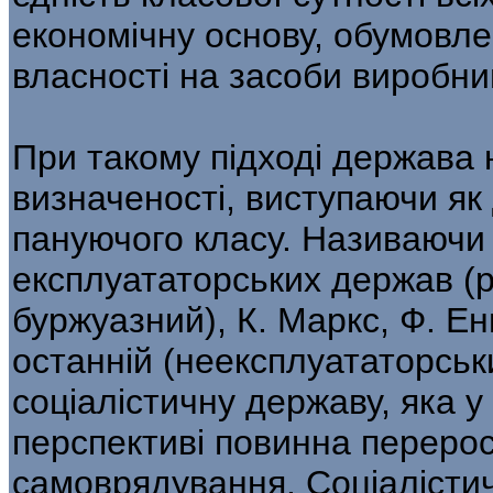
економічну основу, обумовл
власності на засоби виробни
При такому підході держава 
визначеності, виступаючи як
пануючого класу. Називаючи 
експлуататорських держав (
буржуазний), К. Маркс, Ф. Енг
останній (неексплуататорськ
соціалістичну державу, яка у
перспективі повинна перерос
самоврядування. Соціалісти