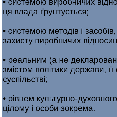
• системою виробничих відно
ця влада ґрунтується;
• системою методів і засобів
захисту виробничих відносин
• реальним (а не декларова
змістом політики держави, ї
суспільстві;
• рівнем культурно-духовног
цілому і особи зокрема.