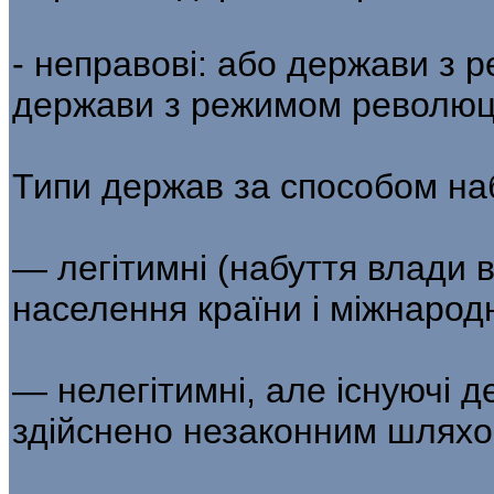
- неправові: або держави з 
держави з режимом революці
Типи держав за способом на
— легітимні (набуття влади 
населення країни і міжнародн
— нелегітимні, але існуючі 
здійснено незаконним шляхо