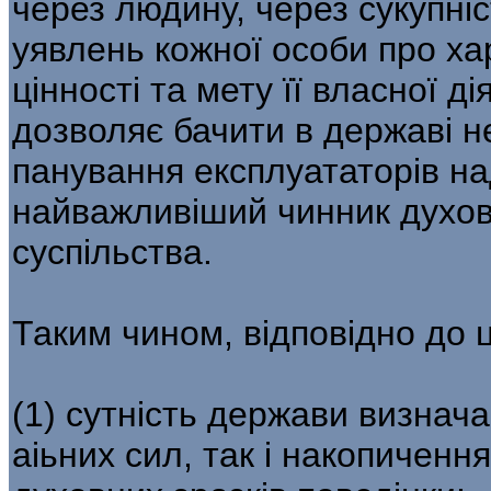
через людину, через сукупні
уявлень кожної особи про ха
цінності та мету її власної ді
дозволяє бачити в державі н
панування експлуататорів на
найважливіший чинник духов
суспільства.
Таким чином, відповідно до ц
(1) сутність держави визнача
аіьних сил, так і накопиченн