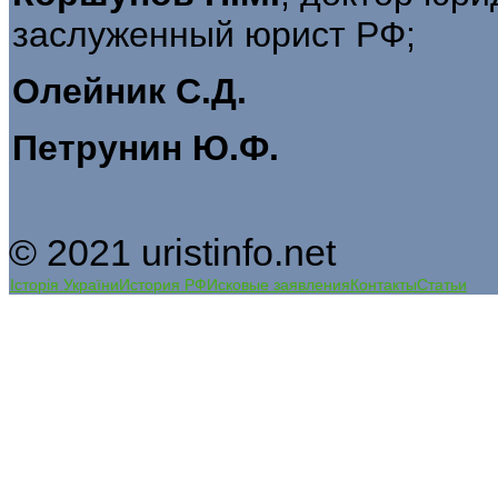
заслуженный юрист РФ;
Олейник С.Д.
Петрунин Ю.Ф.
© 2021 uristinfo.net
Історія України
История РФ
Исковые заявления
Контакты
Статьи