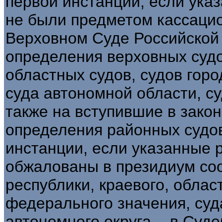
первой инстанции, если ука
не были предметом кассацио
Верховном Суде Российской
определения верховных судо
областных судов, судов гор
суда автономной области, су
также на вступившие в зако
определения районных судов
инстанции, если указанные
обжалованы в президиум соо
республики, краевого, област
федерального значения, суд
автономного округа, - в Суд