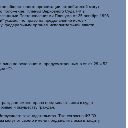
акже общественные организации потребителей могут
это положение, Пленум Верховного Суда РФ в
внесенными Постановлениями Пленума от 25 октября 1996
ей" указал, что право на предъявление исков к
ну, федеральным органам исполнительной власти,
лица по основаниям, предусмотренным в ст. ст. 29 и 52
ии <*>.
 граждане имеют право предъявлять иски в суд о
ровью и имуществу граждан.
йствующего законодательства. Так, согласно ФЗ "О
ы могут от своего имени предъявлять иски в защиту