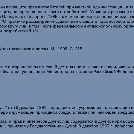
аны по защите прав потребителей при местной администрации, а т
 защиту неопределенного круга потребителей. Уточняя и развивая 
ия Пленума от 25 апреля 1995 г. с изменениями и дополнениями, 
01 г.) "О практике рассмотрения судами дел о защите прав потребител
ому кругу лиц, в том числе федеральному антимонопольному орга
 потребителей <*>.
по гражданским делам. М., 1999. С. 215.
и с прекращением им своей деятельности в качестве юридического 
областное управление Министерства юстиции Российской Федерац
" от 19 декабря 1991 г. предприятия, учреждения, организации и
щерб окружающей природной среде, а также причиняющей вред здо
рав, а прав и интересов других лиц содержится в других нормах де
и", принятому Государственной Думой 8 декабря 1995 г., профсоюз