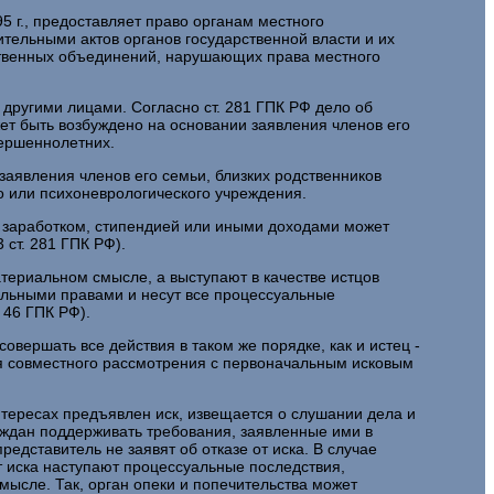
 г., предоставляет право органам местного
тельными актов органов государственной власти и их
ественных объединений, нарушающих права местного
другими лицами. Согласно ст. 281 ГПК РФ дело об
т быть возбуждено на основании заявления членов его
вершеннолетних.
заявления членов его семьи, близких родственников
го или психоневрологического учреждения.
м заработком, стипендией или иными доходами может
 ст. 281 ГПК РФ).
териальном смысле, а выступают в качестве истцов
альными правами и несут все процессуальные
 46 ГПК РФ).
вершать все действия в таком же порядке, как и истец -
ля совместного рассмотрения с первоначальным исковым
нтересах предъявлен иск, извещается о слушании дела и
раждан поддерживать требования, заявленные ими в
редставитель не заявят об отказе от иска. В случае
от иска наступают процессуальные последствия,
мысле. Так, орган опеки и попечительства может