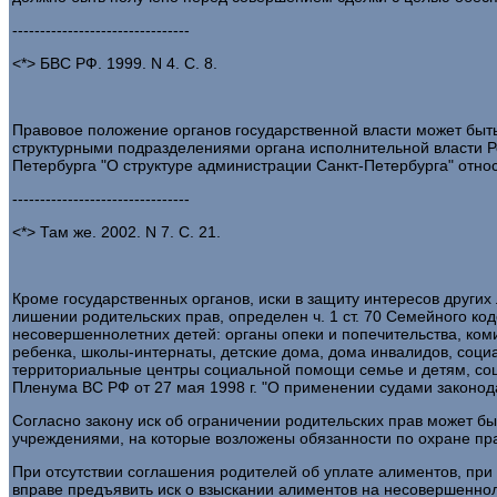
--------------------------------
<*> БВС РФ. 1999. N 4. С. 8.
Правовое положение органов государственной власти может быть
структурными подразделениями органа исполнительной власти Ро
Петербурга "О структуре администрации Санкт-Петербурга" относ
--------------------------------
<*> Там же. 2002. N 7. С. 21.
Кроме государственных органов, иски в защиту интересов других
лишении родительских прав, определен ч. 1 ст. 70 Семейного код
несовершеннолетних детей: органы опеки и попечительства, ком
ребенка, школы-интернаты, детские дома, дома инвалидов, соц
территориальные центры социальной помощи семье и детям, соци
Пленума ВС РФ от 27 мая 1998 г. "О применении судами законод
Согласно закону иск об ограничении родительских прав может
учреждениями, на которые возложены обязанности по охране пра
При отсутствии соглашения родителей об уплате алиментов, при
вправе предъявить иск о взыскании алиментов на несовершеннолет