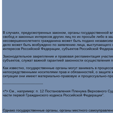
В случаях, предусмотренных законом, органы государственной вл
свобод и законных интересов других лиц по их просьбе либо в з
несовершеннолетнего гражданина может быть подано независимо о
дело может быть возбуждено по заявлению лица, выступающего от
интересов Российской Федерации, субъектов Российской Федера
Законодательное закрепление и правовая регламентация участия
субъектов, служат важной гарантией законности осуществления 
Как известно, государственные органы могут занимать в процесс
непосредственными носителями прав и обязанностей, о защите ко
ситуации они имеют материально-правовую и процессуально-прав
--------------------------------
<*> См., например: п. 12 Постановления Пленума Верховного Су
части первой Гражданского кодекса Российской Федерации".
Однако государственные органы, органы местного самоуправлени