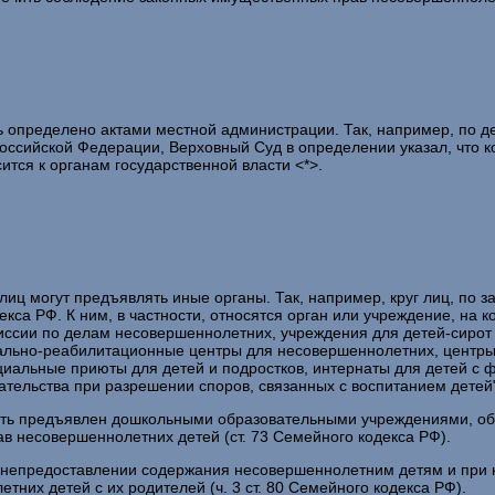
 определено актами местной администрации. Так, например, по д
ссийской Федерации, Верховный Суд в определении указал, что ком
ится к органам государственной власти <*>.
 лиц могут предъявлять иные органы. Так, например, круг лиц, по
екса РФ. К ним, в частности, относятся орган или учреждение, на
иссии по делам несовершеннолетних, учреждения для детей-сирот 
иально-реабилитационные центры для несовершеннолетних, центр
альные приюты для детей и подростков, интернаты для детей с фи
ательства при разрешении споров, связанных с воспитанием детей"
 быть предъявлен дошкольными образовательными учреждениями, 
в несовершеннолетних детей (ст. 73 Семейного кодекса РФ).
 непредоставлении содержания несовершеннолетним детям и при н
них детей с их родителей (ч. 3 ст. 80 Семейного кодекса РФ).