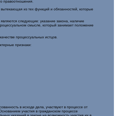
го правоотношения.
, вытекающая из тех функций и обязанностей, которые
 являются следующие: указание закона, наличие
 процессуальном смысле, который занимает положение
 качестве процессуальных истцов.
ктерные признаки:
ованность в исходе дела, участвуют в процессе от
. Основанием участия в гражданском процессе
ьных указаний в законе на возможность участия их в