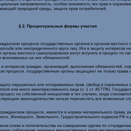
социальная направленность, особая значимость тех прав и охраняе
ружающей природной среды, защита прав потребителей.
§ 2. Процессуальные формы участия
жданском процессе государственных органов и органов местного с
 просьбе или неопределенного круга лиц. Иск в защиту интересов 
и органы местного самоуправления могут вступить в процесс по с
я возложенных на них обязанностей.
 и интересов граждан, организаций, выполнении обязанностей, пор
ском процессе, государственные органы защищают не только права 
 защиту нарушенных или оспариваемых прав, свобод и охраняемых
еля или иного заинтересованного лица (ч. 1 ст. 46 ГПК). Государс
оцесс по собственной инициативе в тех случаях, когда становитс
ействующем законодательстве нельзя перечислить все возможные сл
 гражданском процессе, имеются в нормах материального права, 
ого, Жилищного, Земельного, Градостроительного кодексов РФ и 
рганов опеки и попечительства на совершение сделки по отчужден
печить соблюдение законных имущественных прав несовершеннолет