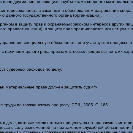
 и прав других лиц, являющихся субъектами спорного материально
 заинтересованность в законном и обоснованном разрешении спора
ю данного государственного органа (организации).
ганом в защиту прав и охраняемых законом интересов других лиц
ного правоотношения), в защиту прав предъявляется иск истцом в
о управления специальную обязанность, они участвуют в процессе в
 с наличием целого ряда признаков, позволяющих выявить их хара
сут судебных расходов по делу;
чьи материальные права должен защитить суд <*>.
е труды по гражданскому процессу. СПб., 2005. С. 185.
х в деле, которые имеют только процессуально-правовую заинтерес
оцессе в силу возложенной на них законом служебной обязанности
анизаций и отдельных граждан является не только наличие специал