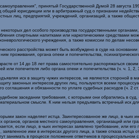
амоуправления", принятый Государственной Думой 28 августа 1995
 общей юрисдикции или в арбитражный суд о признании недействи
остных лиц, предприятий, учреждений, организаций, а также общ
екоторых дел особого производства государственными органами, 
ебления спиртными напитками или наркотическими средствами може
сихоневрологического учреждения, а также комиссии по делам несо
еского расстройства может быть возбуждено в суде на основании 
 с ним проживания, органа опеки и попечительства, психиатрическо
расте от 14 до 18 лет права самостоятельно распоряжаться свои
 или попечителя либо органа опеки и попечительства (ч. ч. 1, 2, 3
дъявляя иск в защиту чужих интересов, не являются стороной в ма
ащиту законных интересов других лиц, пользуются всеми процессу
о соглашения и обязанности по уплате судебных расходов (ч. 2 ст.
ебном заседании требования, с которыми они обратились в суд, со
в материальном смысле. К ним нельзя предъявить встречный иск д
орыми закон наделяет истца. Заинтересованное же лицо, в чьих и
нных органов, органов местного самоуправления, организаций или г
ется, если лицо, в чьих интересах заявлено требование, или его п
 заявленное ими в интересах другого лица, а также отказа истца 
гут занимать в процессе положение ответчиков в процессуальном с