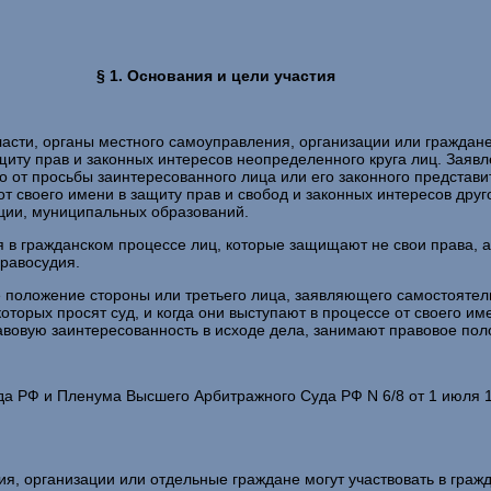
§ 1. Основания и цели участия
асти, органы местного самоуправления, организации или граждане 
ащиту прав и законных интересов неопределенного круга лиц. Заяв
т просьбы заинтересованного лица или его законного представите
 своего имени в защиту прав и свобод и законных интересов друго
ции, муниципальных образований.
 в гражданском процессе лиц, которые защищают не свои права, 
правосудия.
е положение стороны или третьего лица, заявляющего самостоятель
торых просят суд, и когда они выступают в процессе от своего им
овую заинтересованность в исходе дела, занимают правовое полож
да РФ и Пленума Высшего Арбитражного Суда РФ N 6/8 от 1 июля 1
я, организации или отдельные граждане могут участвовать в гражд