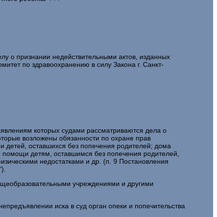
елу о признании недействительными актов, изданных
итет по здравоохранению в силу Закона г. Санкт-
 заявлениям которых судами рассматриваются дела о
 которые возложены обязанности по охране прав
и детей, оставшихся без попечения родителей; дома
ы помощи детям, оставшимся без попечения родителей,
зическими недостатками и др. (п. 9 Постановления
).
общеобразовательными учреждениями и другими
епредъявлении иска в суд орган опеки и попечительства