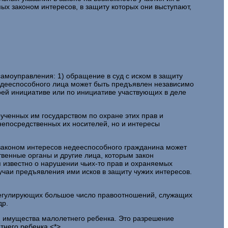
мых законом интересов, в защиту которых они выступают,
амоуправления: 1) обращение в суд с иском в защиту
недееспособного лица может быть предъявлен независимо
воей инициативе или по инициативе участвующих в деле
ученных им государством по охране этих прав и
непосредственных их носителей, но и интересы
 законом интересов недееспособного гражданина может
твенные органы и другие лица, которым закон
я известно о нарушении чьих-то прав и охраняемых
учаи предъявления ими исков в защиту чужих интересов.
регулирующих большое число правоотношений, служащих
др.
ию имущества малолетнего ребенка. Это разрешение
него ребенка <*>.