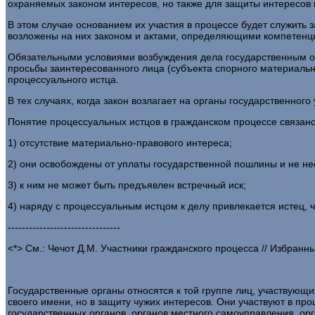
охраняемых законом интересов, но также для защиты интересов
В этом случае основанием их участия в процессе будет служить
возложены на них законом и актами, определяющими компетенци
Обязательными условиями возбуждения дела государственным ор
просьбы заинтересованного лица (субъекта спорного материаль
процессуального истца.
В тех случаях, когда закон возлагает на органы государственног
Понятие процессуальных истцов в гражданском процессе связано
1) отсутствие материально-правового интереса;
2) они освобождены от уплаты государственной пошлины и не не
3) к ним не может быть предъявлен встречный иск;
4) наряду с процессуальным истцом к делу привлекается истец, 
--------------------------------
<*> См.: Чечот Д.М. Участники гражданского процесса // Избранны
Государственные органы относятся к той группе лиц, участвующи
своего имени, но в защиту чужих интересов. Они участвуют в пр
государственных органов, органов местного самоуправления, орг