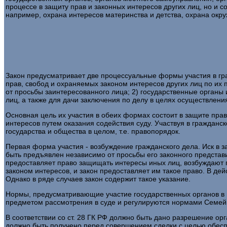
процессе в защиту прав и законных интересов других лиц, но и 
например, охрана интересов материнства и детства, охрана ок
Закон предусматривает две процессуальные формы участия в гра
прав, свобод и охраняемых законом интересов других лиц по их
от просьбы заинтересованного лица; 2) государственные органы 
лиц, а также для дачи заключения по делу в целях осуществлени
Основная цель их участия в обеих формах состоит в защите прав
интересов путем оказания содействия суду. Участвуя в граждан
государства и общества в целом, т.е. правопорядок.
Первая форма участия - возбуждение гражданского дела. Иск в
быть предъявлен независимо от просьбы его законного представит
предоставляет право защищать интересы иных лиц, возбуждают пр
законом интересов, и закон предоставляет им такое право. В д
Однако в ряде случаев закон содержит такое указание.
Нормы, предусматривающие участие государственных органов в
предметом рассмотрения в суде и регулируются нормами Семейн
В соответствии со ст. 28 ГК РФ должно быть дано разрешение о
должно быть получено перед совершением сделки с целью обес