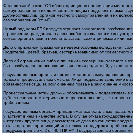
Федеральный закон "Об общих принципах организации местного с
самоуправления и их должностным лицам предъявлять иски в суд
должностных лиц, органов местного самоуправления и их должн
самоуправления (ст. 46).
Целый ряд норм ГПК предусматривает возможность возбуждения н
ограничении гражданина в дееспособности вследствие злоупотр
семьи, органа опеки и попечительства, психиатрического или п
Дело о признании гражданина недееспособным вследствие психич
(родителей, детей, братьев, сестер) независимо от совместного
Дело об ограничении либо о лишении несовершеннолетнего в воз
быть возбуждено на основании заявления родителей, усыновителей
Государственные органы и органы местного самоуправления, пре
только в процессуальном смысле. Лица, подавшие заявление в з
обязанности истца, за исключением права на заключение мировог
Процессуальные истцы должны обосновывать и поддерживать в суд
субъект спорного материального правоотношения, т.е. сторона 
требованием.
Государственным органам принадлежат все остальные права, кот
участвует в нем в качестве истца. В случае отказа государстве
интересах другого лица, рассмотрение дела по существу продолжа
отказа органов, организаций или граждан поддержать требование,
предусмотренные ч. 2 ст. 45 ГПК РФ. Государственные органы мо