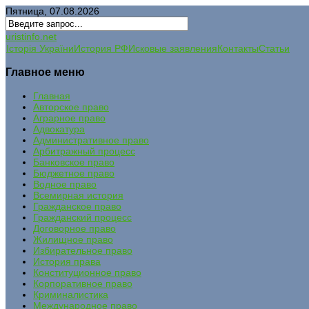
Пятница, 07.08.2026
uristinfo.net
Історія України
История РФ
Исковые заявления
Контакты
Статьи
Главное меню
Главная
Авторское право
Аграрное право
Адвокатура
Административное право
Арбитражный процесс
Банковское право
Бюджетное право
Водное право
Всемирная история
Гражданское право
Гражданский процесс
Договорное право
Жилищное право
Избирательное право
История права
Конституционное право
Корпоративное право
Криминалистика
Международное право