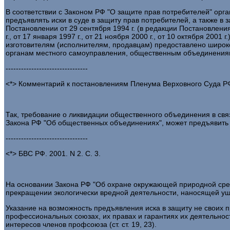
В соответствии с Законом РФ "О защите прав потребителей" орг
предъявлять иски в суде в защиту прав потребителей, а также в
Постановлении от 29 сентября 1994 г. (в редакции Постановлен
г., от 17 января 1997 г., от 21 ноября 2000 г., от 10 октября 20
изготовителям (исполнителям, продавцам) предоставлено широк
органам местного самоуправления, общественным объединениям
--------------------------------
<*> Комментарий к постановлениям Пленума Верховного Суда РФ 
Так, требование о ликвидации общественного объединения в связ
Закона РФ "Об общественных объединениях", может предъявить 
--------------------------------
<*> БВС РФ. 2001. N 2. С. 3.
На основании Закона РФ "Об охране окружающей природной среды
прекращении экологически вредной деятельности, наносящей у
Указание на возможность предъявления иска в защиту не своих п
профессиональных союзах, их правах и гарантиях их деятельност
интересов членов профсоюза (ст. ст. 19, 23).