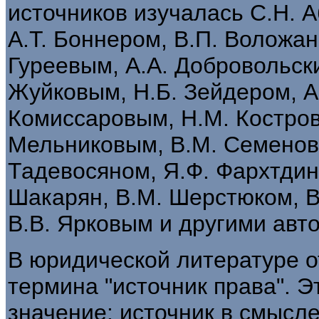
источников изучалась С.Н. 
А.Т. Боннером, В.П. Воложан
Гуреевым, А.А. Добровольск
Жуйковым, Н.Б. Зейдером, А
Комиссаровым, Н.М. Кострово
Мельниковым, В.М. Семенов
Тадевосяном, Я.Ф. Фархтдин
Шакарян, В.М. Шерстюком, В
В.В. Ярковым и другими авт
В юридической литературе о
термина "источник права". Э
значение: источник в смысл