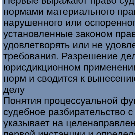
Первые выражают право суд
нормами материального пра
нарушенного или оспоренног
установленные законом прав
удовлетворять или не удов
требования. Разрешение дел
юрисдикционном применении
норм и сводится к вынесени
делу
Понятия процессуальной фун
судебное разбирательство с
указывает на целенаправлен
первой инстанции и определ