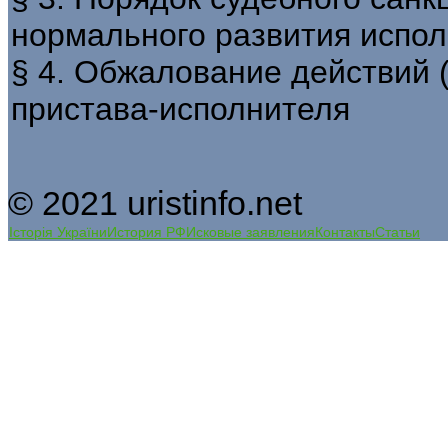
нормального развития испол
§ 4. Обжалование действий 
пристава-исполнителя
© 2021 uristinfo.net
Історія України
История РФ
Исковые заявления
Контакты
Статьи